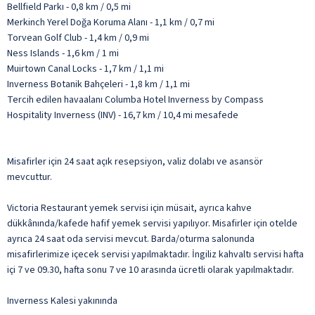
Bellfield Parkı - 0,8 km / 0,5 mi
Merkinch Yerel Doğa Koruma Alanı - 1,1 km / 0,7 mi
Torvean Golf Club - 1,4 km / 0,9 mi
Ness Islands - 1,6 km / 1 mi
Muirtown Canal Locks - 1,7 km / 1,1 mi
Inverness Botanik Bahçeleri - 1,8 km / 1,1 mi
Tercih edilen havaalanı Columba Hotel Inverness by Compass
Hospitality Inverness (INV) - 16,7 km / 10,4 mi mesafede
Misafirler için 24 saat açık resepsiyon, valiz dolabı ve asansör
mevcuttur.
Victoria Restaurant yemek servisi için müsait, ayrıca kahve
dükkânında/kafede hafif yemek servisi yapılıyor. Misafirler için otelde
ayrıca 24 saat oda servisi mevcut. Barda/oturma salonunda
misafirlerimize içecek servisi yapılmaktadır. İngiliz kahvaltı servisi hafta
içi 7 ve 09.30, hafta sonu 7 ve 10 arasında ücretli olarak yapılmaktadır.
Inverness Kalesi yakınında