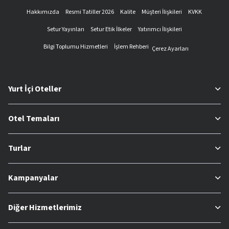
Hakkımızda
Resmi Tatiller 2026
Kalite
Müşteri İlişkileri
KVKK
Setur Yayınları
Setur Etik İlkeler
Yatırımcı İlişkileri
Bilgi Toplumu Hizmetleri
İşlem Rehberi
Çerez Ayarları
Yurt İçi Oteller
Otel Temaları
Turlar
Kampanyalar
Diğer Hizmetlerimiz