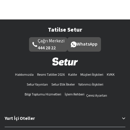
Tatilse Setur
Çağrı Merkezi
WhatsApp
444 28 22
Hakkımızda
Resmi Tatiller 2026
Kalite
Müşteri İlişkileri
KVKK
Setur Yayınları
Setur Etik İlkeler
Yatırımcı İlişkileri
Bilgi Toplumu Hizmetleri
İşlem Rehberi
Çerez Ayarları
Yurt İçi Oteller