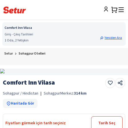
Comfort Inn Vilasa
Giriş - Çıkış Tarihleri
Yeniden Ara
1 Oda, 2 Yetişkin
Setur
Sohagpur Otelleri
Comfort Inn Vilasa
Sohagpur / Hindistan
|
Sohagpur
Merkez:
314
km
Haritada Gör
Fiyatları görmek için tarih seçiniz
Tarih Seç