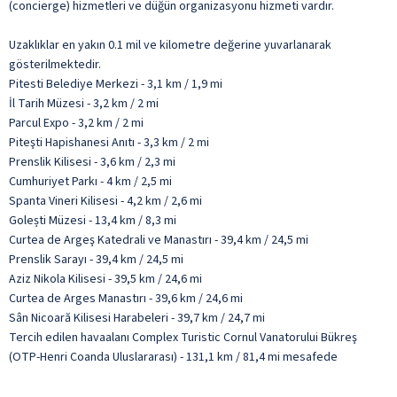
(concierge) hizmetleri ve düğün organizasyonu hizmeti vardır.
Uzaklıklar en yakın 0.1 mil ve kilometre değerine yuvarlanarak
gösterilmektedir.
Pitesti Belediye Merkezi - 3,1 km / 1,9 mi
İl Tarih Müzesi - 3,2 km / 2 mi
Parcul Expo - 3,2 km / 2 mi
Piteşti Hapishanesi Anıtı - 3,3 km / 2 mi
Prenslik Kilisesi - 3,6 km / 2,3 mi
Cumhuriyet Parkı - 4 km / 2,5 mi
Spanta Vineri Kilisesi - 4,2 km / 2,6 mi
Golești Müzesi - 13,4 km / 8,3 mi
Curtea de Argeş Katedrali ve Manastırı - 39,4 km / 24,5 mi
Prenslik Sarayı - 39,4 km / 24,5 mi
Aziz Nikola Kilisesi - 39,5 km / 24,6 mi
Curtea de Arges Manastırı - 39,6 km / 24,6 mi
Sân Nicoară Kilisesi Harabeleri - 39,7 km / 24,7 mi
Tercih edilen havaalanı Complex Turistic Cornul Vanatorului Bükreş
(OTP-Henri Coanda Uluslararası) - 131,1 km / 81,4 mi mesafede