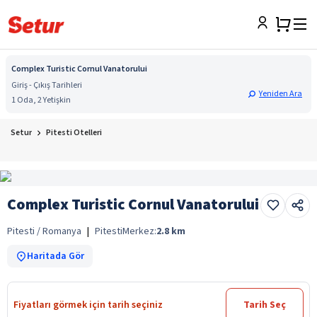
Complex Turistic Cornul Vanatorului
Giriş - Çıkış Tarihleri
Yeniden Ara
1 Oda, 2 Yetişkin
Setur
Pitesti Otelleri
Complex Turistic Cornul Vanatorului
Pitesti / Romanya
|
Pitesti
Merkez:
2.8
km
Haritada Gör
Fiyatları görmek için tarih seçiniz
Tarih Seç