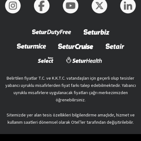
Belirtilen fiyatlar T.C. ve K.K.T.C. vatandaşları için geçerli olup tesisler
yabancı uyruklu misafirlerden fiyat farkı talep edebilmektedir. Yabancı
uyruklu misafirlere uygulanacak fiyatları çağrı merkezimizden
öğrenebilirsiniz.
Sitemizde yer alan tesis özellikleri bilgilendirme amaçlıdır, hizmet ve
kullanım saatleri dönemsel olarak Otel’ler tarafından değişitirilebilir.