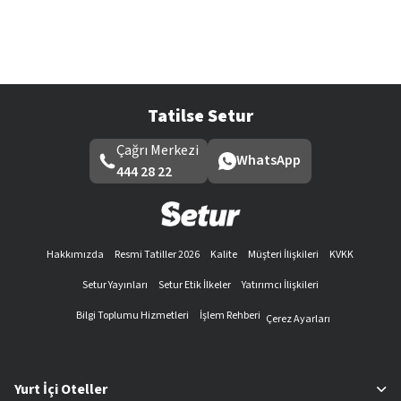
Tatilse Setur
Çağrı Merkezi
WhatsApp
444 28 22
Hakkımızda
Resmi Tatiller 2026
Kalite
Müşteri İlişkileri
KVKK
Setur Yayınları
Setur Etik İlkeler
Yatırımcı İlişkileri
Bilgi Toplumu Hizmetleri
İşlem Rehberi
Çerez Ayarları
Yurt İçi Oteller