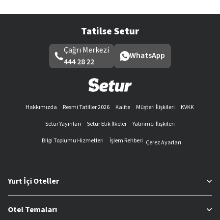
Tatilse Setur
Çağrı Merkezi
WhatsApp
444 28 22
Hakkımızda
Resmi Tatiller 2026
Kalite
Müşteri İlişkileri
KVKK
Setur Yayınları
Setur Etik İlkeler
Yatırımcı İlişkileri
Bilgi Toplumu Hizmetleri
İşlem Rehberi
Çerez Ayarları
Yurt İçi Oteller
Otel Temaları