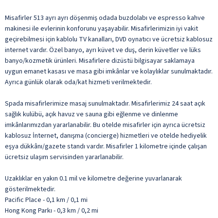
Misafirler 513 ayrı ayrı döşenmiş odada buzdolabı ve espresso kahve
makinesi ile evlerinin konforunu yaşayabilir. Misafirlerimizin iyi vakit
geçirebilmesi için kablolu TV kanalları, DVD oynatıcı ve ücretsiz kablosuz
internet vardır. Özel banyo, ayrı küvet ve duş, derin küvetler ve lüks
banyo/kozmetik ürünleri. Misafirlere dizüstü bilgisayar saklamaya
uygun emanet kasası ve masa gibi imkânlar ve kolaylıklar sunulmaktadır.
Ayrıca günlük olarak oda/kat hizmeti verilmektedir.
Spada misafirlerimize masaj sunulmaktadır. Misafirlerimiz 24 saat açık
sağlık kulübü, açık havuz ve sauna gibi eğlenme ve dinlenme
imkânlarımızdan yararlanabilir. Bu otelde misafirler için ayrıca ücretsiz
kablosuz İnternet, danışma (concierge) hizmetleri ve otelde hediyelik
eşya dükkânı/gazete standı vardır. Misafirler 1 kilometre içinde çalışan
ücretsiz ulaşım servisinden yararlanabilir.
Uzaklıklar en yakın 0.1 mil ve kilometre değerine yuvarlanarak
gösterilmektedir.
Pacific Place - 0,1 km / 0,1 mi
Hong Kong Parkı - 0,3 km / 0,2 mi