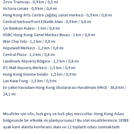
Zirve Tramvayı - 0,9 km / 0,5 mi
Victoria Limanı - 0,9 km / 0,6 mi
Hong Kong Arts Centre çağdaş sanat merkezi - 0,9 km / 0,6 mi
Central Harbourfront Etkinlik Alanı - 0,9 km / 0,6 mi
Çin Bankası Kulesi - 1 km / 0,6 mi
HSBC Hong Kong Genel Merkez Binası - 1 km / 0,6 mi
Wan Chai Yolu - 1,2 km / 0,8 mi
Hopewell Merkezi - 1,2 km / 0,8 mi
Central Plaza - 1,3 km / 0,8 mi
Landmark Alışveriş Bölgesi - 1,3 km / 0,8 mi
IFC Mall Alışveriş Merkezi - 1,5 km / 0,9 mi
Hong Kong Dönme Dolabı - 1,5 km / 0,9 mi
Lan Kwai Fong - 1,5 km / 0,9 mi
En yakın havaalanı Hong Kong Uluslararası Havalimanı (HKG) - 38,8 km /
24,1 mi
Misafirler için ofis, hızlı giriş ve hızlı çıkış mevcuttur. Hong Kong Adası
bölgesinde bir etkinlik mi planlıyorsunuz? Bu otel misafirlerimize 18988
ayak kare alanda konferans alanı ve 12 toplantı odası sunmaktadır.