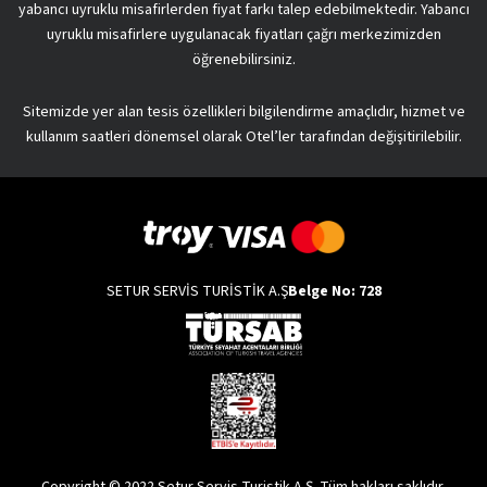
yabancı uyruklu misafirlerden fiyat farkı talep edebilmektedir. Yabancı
uyruklu misafirlere uygulanacak fiyatları çağrı merkezimizden
öğrenebilirsiniz.
Sitemizde yer alan tesis özellikleri bilgilendirme amaçlıdır, hizmet ve
kullanım saatleri dönemsel olarak Otel’ler tarafından değişitirilebilir.
SETUR SERVİS TURİSTİK A.Ş
Belge No: 728
Copyright © 2022 Setur Servis Turistik A.Ş. Tüm hakları saklıdır.