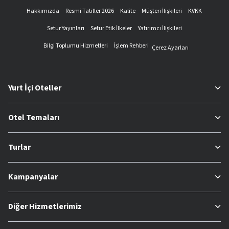
Hakkımızda
Resmi Tatiller 2026
Kalite
Müşteri İlişkileri
KVKK
Setur Yayınları
Setur Etik İlkeler
Yatırımcı İlişkileri
Bilgi Toplumu Hizmetleri
İşlem Rehberi
Çerez Ayarları
Yurt İçi Oteller
Otel Temaları
Turlar
Kampanyalar
Diğer Hizmetlerimiz