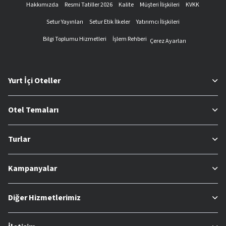
Hakkımızda
Resmi Tatiller 2026
Kalite
Müşteri İlişkileri
KVKK
Setur Yayınları
Setur Etik İlkeler
Yatırımcı İlişkileri
Bilgi Toplumu Hizmetleri
İşlem Rehberi
Çerez Ayarları
Yurt İçi Oteller
Otel Temaları
Turlar
Kampanyalar
Diğer Hizmetlerimiz