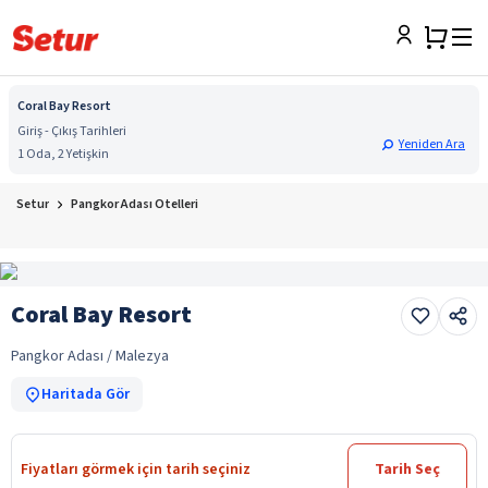
Coral Bay Resort
Giriş - Çıkış Tarihleri
Yeniden Ara
1 Oda, 2 Yetişkin
Setur
Pangkor Adası Otelleri
Coral Bay Resort
Pangkor Adası / Malezya
Haritada Gör
Fiyatları görmek için tarih seçiniz
Tarih Seç