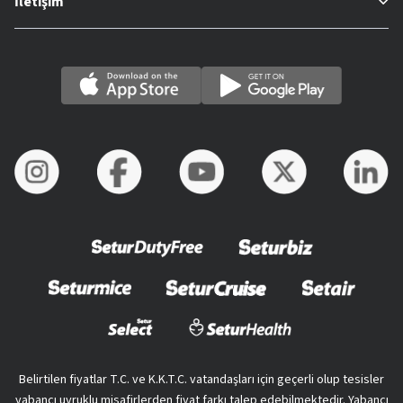
İletişim
Belirtilen fiyatlar T.C. ve K.K.T.C. vatandaşları için geçerli olup tesisler
yabancı uyruklu misafirlerden fiyat farkı talep edebilmektedir. Yabancı