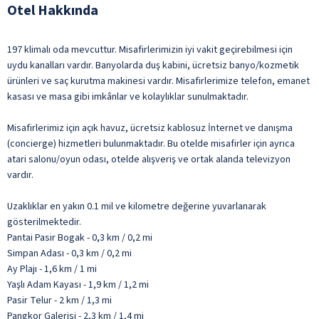
Otel Hakkında
197 klimalı oda mevcuttur. Misafirlerimizin iyi vakit geçirebilmesi için
uydu kanalları vardır. Banyolarda duş kabini, ücretsiz banyo/kozmetik
ürünleri ve saç kurutma makinesi vardır. Misafirlerimize telefon, emanet
kasası ve masa gibi imkânlar ve kolaylıklar sunulmaktadır.
Misafirlerimiz için açık havuz, ücretsiz kablosuz İnternet ve danışma
(concierge) hizmetleri bulunmaktadır. Bu otelde misafirler için ayrıca
atari salonu/oyun odası, otelde alışveriş ve ortak alanda televizyon
vardır.
Uzaklıklar en yakın 0.1 mil ve kilometre değerine yuvarlanarak
gösterilmektedir.
Pantai Pasir Bogak - 0,3 km / 0,2 mi
Simpan Adası - 0,3 km / 0,2 mi
Ay Plajı - 1,6 km / 1 mi
Yaşlı Adam Kayası - 1,9 km / 1,2 mi
Pasir Telur - 2 km / 1,3 mi
Pangkor Galerisi - 2,3 km / 1,4 mi