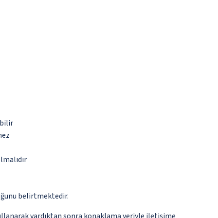
bilir
mez
olmalıdır
ğunu belirtmektedir.
kullanarak vardıktan sonra konaklama yeriyle iletişime