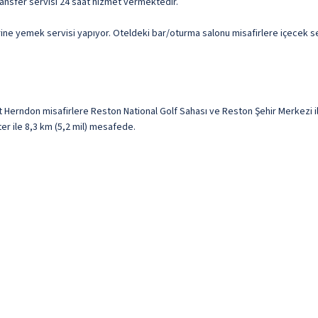
transfer servisi 24 saat hizmet vermektedir.
ne yemek servisi yapıyor. Oteldeki bar/oturma salonu misafirlere içecek servi
t Herndon misafirlere Reston National Golf Sahası ve Reston Şehir Merkezi 
ter ile 8,3 km (5,2 mil) mesafede.