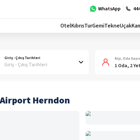
WhatsApp
444
Otel
Kıbrıs
Tur
Gemi
Tekne
Uçak
Ka
Giriş - Çıkış Tarihleri
Kişi, Oda Sayıs
Giriş - Çıkış Tarihleri
1 Oda, 2 Ye
 Airport Herndon