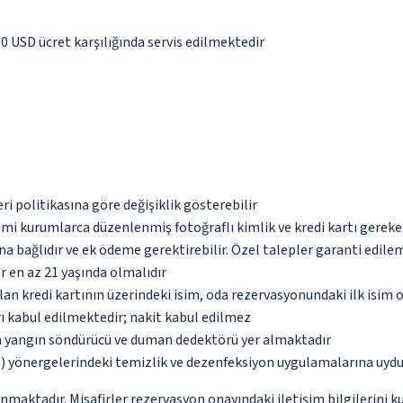
00 USD ücret karşılığında servis edilmektedir
eri politikasına göre değişiklik gösterebilir
esmi kurumlarca düzenlenmiş fotoğraflı kimlik ve kredi kartı gereke
na bağlıdır ve ek ödeme gerektirebilir. Özel talepler garanti edile
ler en az 21 yaşında olmalıdır
an kredi kartının üzerindeki isim, oda rezervasyonundaki ilk isim 
ı kabul edilmektedir; nakit kabul edilmez
da yangın söndürücü ve duman dedektörü yer almaktadır
 yönergelerindeki temizlik ve dezenfeksiyon uygulamalarına uydu
unmaktadır. Misafirler rezervasyon onayındaki iletişim bilgilerini 