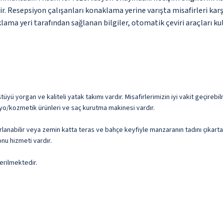
ir. Resepsiyon çalışanları konaklama yerine varışta misafirleri karş
ama yeri tarafından sağlanan bilgiler, otomatik çeviri araçları kull
ü yorgan ve kaliteli yatak takımı vardır. Misafirlerimizin iyi vakit geçirebilm
yo/kozmetik ürünleri ve saç kurutma makinesi vardır.
rlanabilir veya zemin katta teras ve bahçe keyfiyle manzaranın tadını çıkartab
nu hizmeti vardır.
erilmektedir.