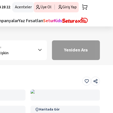
 28 22
Acenteler
Üye Ol
Giriş Yap
mpanyalar
Yaz Fırsatları
SeturKids
ı
Yeniden Ara
tişkin
Haritada Gör