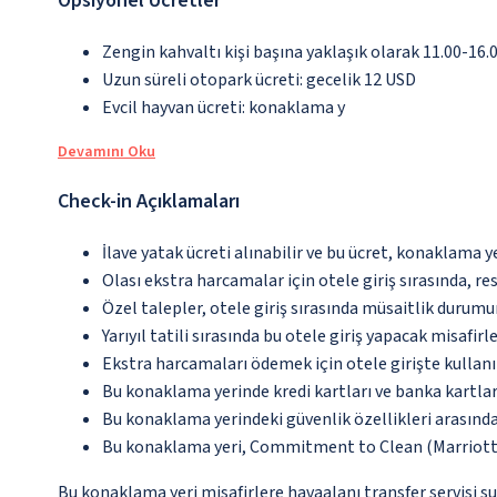
Opsiyonel Ücretler
Zengin kahvaltı kişi başına yaklaşık olarak 11.00-16.
Uzun süreli otopark ücreti: gecelik 12 USD
Evcil hayvan ücreti: konaklama y
Devamını Oku
Check-in Açıklamaları
İlave yatak ücreti alınabilir ve bu ücret, konaklama y
Olası ekstra harcamalar için otele giriş sırasında, r
Özel talepler, otele giriş sırasında müsaitlik durumu
Yarıyıl tatili sırasında bu otele giriş yapacak misafir
Ekstra harcamaları ödemek için otele girişte kullanıl
Bu konaklama yerinde kredi kartları ve banka kartlar
Bu konaklama yerindeki güvenlik özellikleri arasın
Bu konaklama yeri, Commitment to Clean (Marriott)
Bu konaklama yeri misafirlere havaalanı transfer servisi s