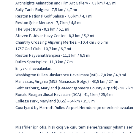
ArtInsights Animation and Film Art Gallery - 7,3 km / 4,5 mi
Sully Tarihi Bölgesi - 7,5 km / 4,7 mi
Reston National Golf Sahası - 7,6 km / 4,7 mi
Reston Şehir Merkezi - 7,7 km / 4,8 mi
The Spectrum - 8,2 km / 5,1 mi
Steven F. Udvar-Hazy Center - 8,3 km / 5,2 mi
Chantilly Crossing Alışveriş Merkezi - 10,4 km / 6,5 mi
1757 Golf Club - 10,7 km / 6,7 mi
Reston Hayvanat Bahçesi - 11,1 km / 6,9 mi
Dulles Sportsplex - 11,3 km / 7 mi
En yakın havaalanları:
Washington Dulles Uluslararası Havalimanı (IAD) - 7,8 km / 4,9 mi
Manassas, Virginia (MNZ-Manassas Bölge) - 43,5 km / 27 mi
Gaithersburg, Maryland (GAI-Montgomery County Airpark) - 58,7 km
Ronald Reagan Ulusal Havaalanı (DCA) - 41,2 km / 25,6 mi
College Park, Maryland (CGS) - 64 km / 39,8 mi
Courtyard by Marriott Dulles Airport Herndon için önerilen havaalan
Misafirler için ofis, hızlı çıkış ve kuru temizleme/çamaşır yıkama s