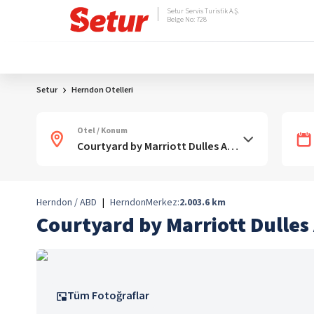
Setur Servis Turistik A.Ş.
Belge No: 728
Setur
Herndon Otelleri
Otel / Konum
Herndon / ABD
|
Herndon
Merkez:
2.003.6
km
Courtyard by Marriott Dulles
Tüm Fotoğraflar