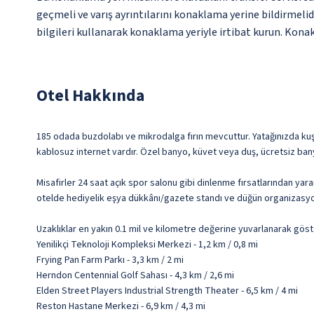
geçmeli ve varış ayrıntılarını konaklama yerine bildirmelid
bilgileri kullanarak konaklama yeriyle irtibat kurun. Konakl
Otel Hakkında
185 odada buzdolabı ve mikrodalga fırın mevcuttur. Yatağınızda kuştüy
kablosuz internet vardır. Özel banyo, küvet veya duş, ücretsiz ban
Misafirler 24 saat açık spor salonu gibi dinlenme fırsatlarından yara
otelde hediyelik eşya dükkânı/gazete standı ve düğün organizasyo
Uzaklıklar en yakın 0.1 mil ve kilometre değerine yuvarlanarak göst
Yenilikçi Teknoloji Kompleksi Merkezi - 1,2 km / 0,8 mi
Frying Pan Farm Parkı - 3,3 km / 2 mi
Herndon Centennial Golf Sahası - 4,3 km / 2,6 mi
Elden Street Players Industrial Strength Theater - 6,5 km / 4 mi
Reston Hastane Merkezi - 6,9 km / 4,3 mi