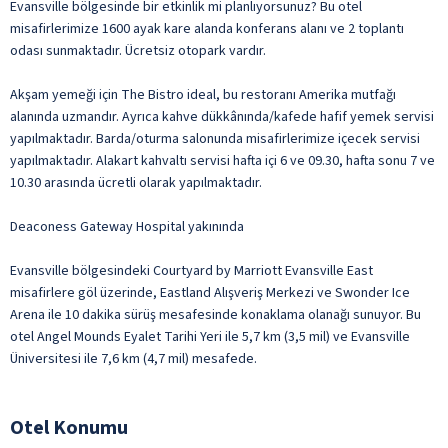
Evansville bölgesinde bir etkinlik mi planlıyorsunuz? Bu otel
misafirlerimize 1600 ayak kare alanda konferans alanı ve 2 toplantı
odası sunmaktadır. Ücretsiz otopark vardır.
Akşam yemeği için The Bistro ideal, bu restoranı Amerika mutfağı
alanında uzmandır. Ayrıca kahve dükkânında/kafede hafif yemek servisi
yapılmaktadır. Barda/oturma salonunda misafirlerimize içecek servisi
yapılmaktadır. Alakart kahvaltı servisi hafta içi 6 ve 09.30, hafta sonu 7 ve
10.30 arasında ücretli olarak yapılmaktadır.
Deaconess Gateway Hospital yakınında
Evansville bölgesindeki Courtyard by Marriott Evansville East
misafirlere göl üzerinde, Eastland Alışveriş Merkezi ve Swonder Ice
Arena ile 10 dakika sürüş mesafesinde konaklama olanağı sunuyor. Bu
otel Angel Mounds Eyalet Tarihi Yeri ile 5,7 km (3,5 mil) ve Evansville
Üniversitesi ile 7,6 km (4,7 mil) mesafede.
Otel Konumu