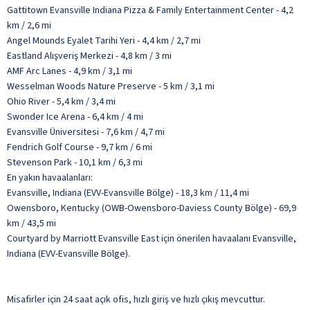
Gattitown Evansville Indiana Pizza & Family Entertainment Center - 4,2
km / 2,6 mi
Angel Mounds Eyalet Tarihi Yeri - 4,4 km / 2,7 mi
Eastland Alışveriş Merkezi - 4,8 km / 3 mi
AMF Arc Lanes - 4,9 km / 3,1 mi
Wesselman Woods Nature Preserve - 5 km / 3,1 mi
Ohio River - 5,4 km / 3,4 mi
Swonder Ice Arena - 6,4 km / 4 mi
Evansville Üniversitesi - 7,6 km / 4,7 mi
Fendrich Golf Course - 9,7 km / 6 mi
Stevenson Park - 10,1 km / 6,3 mi
En yakın havaalanları:
Evansville, Indiana (EVV-Evansville Bölge) - 18,3 km / 11,4 mi
Owensboro, Kentucky (OWB-Owensboro-Daviess County Bölge) - 69,9
km / 43,5 mi
Courtyard by Marriott Evansville East için önerilen havaalanı Evansville,
Indiana (EVV-Evansville Bölge).
Misafirler için 24 saat açık ofis, hızlı giriş ve hızlı çıkış mevcuttur.