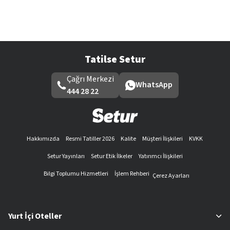
Tatilse Setur
Çağrı Merkezi
WhatsApp
444 28 22
Hakkımızda
Resmi Tatiller 2026
Kalite
Müşteri İlişkileri
KVKK
Setur Yayınları
Setur Etik İlkeler
Yatırımcı İlişkileri
Bilgi Toplumu Hizmetleri
İşlem Rehberi
Çerez Ayarları
Yurt İçi Oteller