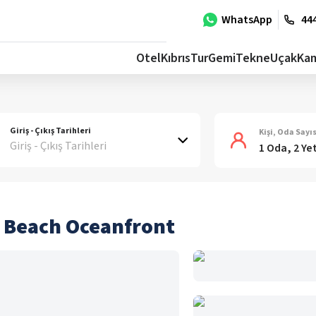
WhatsApp
444
Otel
Kıbrıs
Tur
Gemi
Tekne
Uçak
Ka
Giriş - Çıkış Tarihleri
Kişi, Oda Sayıs
Giriş - Çıkış Tarihleri
1 Oda, 2 Ye
e Beach Oceanfront