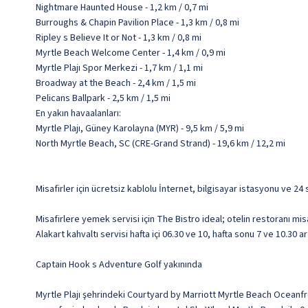
Nightmare Haunted House - 1,2 km / 0,7 mi
Burroughs & Chapin Pavilion Place - 1,3 km / 0,8 mi
Ripley s Believe It or Not - 1,3 km / 0,8 mi
Myrtle Beach Welcome Center - 1,4 km / 0,9 mi
Myrtle Plajı Spor Merkezi - 1,7 km / 1,1 mi
Broadway at the Beach - 2,4 km / 1,5 mi
Pelicans Ballpark - 2,5 km / 1,5 mi
En yakın havaalanları:
Myrtle Plajı, Güney Karolayna (MYR) - 9,5 km / 5,9 mi
North Myrtle Beach, SC (CRE-Grand Strand) - 19,6 km / 12,2 mi
Misafirler için ücretsiz kablolu İnternet, bilgisayar istasyonu ve 24
Misafirlere yemek servisi için The Bistro ideal; otelin restoranı mi
Alakart kahvaltı servisi hafta içi 06.30 ve 10, hafta sonu 7 ve 10.30 a
Captain Hook s Adventure Golf yakınında
Myrtle Plajı şehrindeki Courtyard by Marriott Myrtle Beach Oceanfr