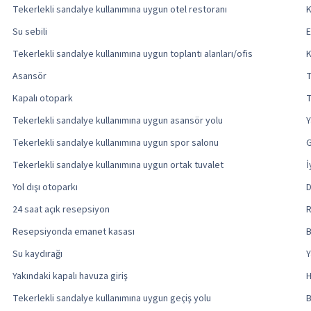
Tekerlekli sandalye kullanımına uygun otel restoranı
K
Su sebili
E
Tekerlekli sandalye kullanımına uygun toplantı alanları/ofis
K
Asansör
T
Kapalı otopark
T
Tekerlekli sandalye kullanımına uygun asansör yolu
Y
Tekerlekli sandalye kullanımına uygun spor salonu
G
Tekerlekli sandalye kullanımına uygun ortak tuvalet
İ
Yol dışı otoparkı
D
24 saat açık resepsiyon
R
Resepsiyonda emanet kasası
B
Su kaydırağı
Y
Yakındaki kapalı havuza giriş
H
Tekerlekli sandalye kullanımına uygun geçiş yolu