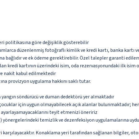
eri politikasına göre değişiklik gösterebilir
umlarca düzenlenmiş fotoğraflı kimlik ve kredi kartı, banka kartı v
na bağlıdır ve ek ödeme gerektirebilir. Özel talepler garanti edile
an kredi kartının üzerindeki isim, oda rezervasyonundaki ilk isim 
ve nakit kabul edilmektedir
tına provizyon uygulama hakkını saklı tutar.
da yangın söndürücü ve duman dedektörü yer almaktadır
çocuklar için uygun olmayabilecek açık alanlar bulunmaktadır; he
p ayarlayamayacaklarını teyit etmenizi öneririz
 yönergelerindeki temizlik ve dezenfeksiyon uygulamalarına uydu
 karşılayacaktır. Konaklama yeri tarafından sağlanan bilgiler, otoma