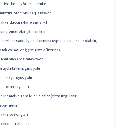
oridorlarda görsel alarmlar
lektrikli otomobil şarj istasyonu
ahve dükkanı/kafe sayısı - 1
üm pencereler çift camlıdır
ekerlekli sandalye kullanımına uygun (sınırlamalar olabilir)
atak çarşafı değişimi (istek üzerine)
enel alanlarda televizyon
yi aydınlatılmış giriş yolu
enize yürüyüş yolu
estoran sayısı - 1
elirlenmiş sigara içilen alanlar (ceza uygulanır)
apay nehir
avuz şezlongları
Bankamatik/banka