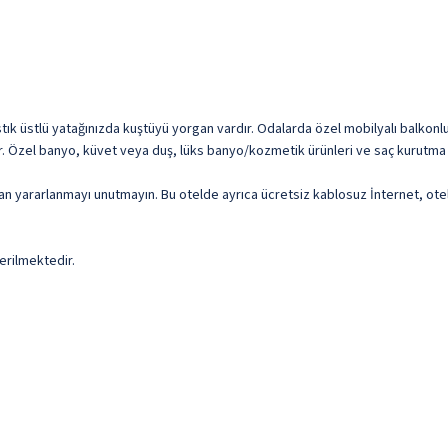
stık üstlü yatağınızda kuştüyü yorgan vardır. Odalarda özel mobilyalı balkonl
ardır. Özel banyo, küvet veya duş, lüks banyo/kozmetik ürünleri ve saç kurutma
dan yararlanmayı unutmayın. Bu otelde ayrıca ücretsiz kablosuz İnternet, ot
erilmektedir.