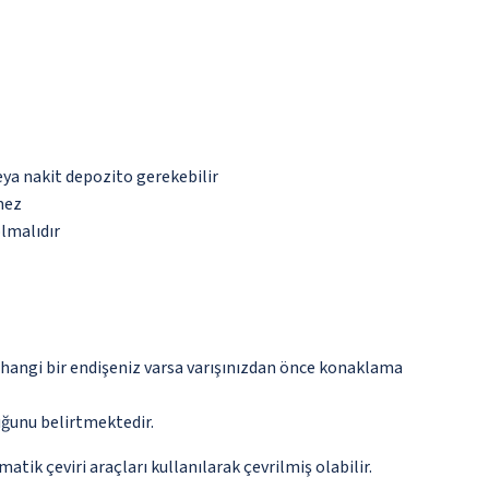
eya nakit depozito gerekebilir
mez
olmalıdır
rhangi bir endişeniz varsa varışınızdan önce konaklama
ğunu belirtmektedir.
tik çeviri araçları kullanılarak çevrilmiş olabilir.