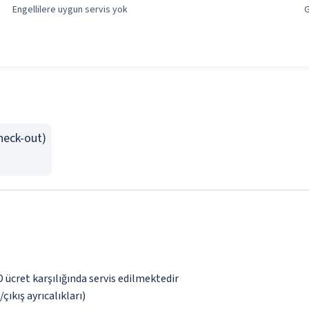
Engellilere uygun servis yok
G
Check-out)
D ücret karşılığında servis edilmektedir
çıkış ayrıcalıkları)