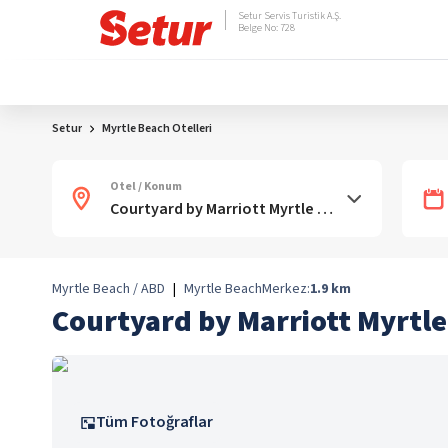
Setur Servis Turistik A.Ş.
Belge No: 728
Setur
Myrtle Beach Otelleri
Otel / Konum
Myrtle Beach / ABD
|
Myrtle Beach
Merkez:
1.9
km
Courtyard by Marriott Myrtl
Tüm Fotoğraflar