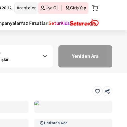
 28 22
Acenteler
Üye Ol
Giriş Yap
mpanyalar
Yaz Fırsatları
SeturKids
ı
Yeniden Ara
tişkin
Haritada Gör