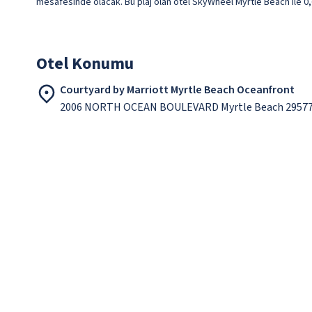
mesafesinde olacak. Bu plaj olan otel SkyWheel Myrtle Beach ile 0,
Otel Konumu
Courtyard by Marriott Myrtle Beach Oceanfront
2006 NORTH OCEAN BOULEVARD Myrtle Beach 29577