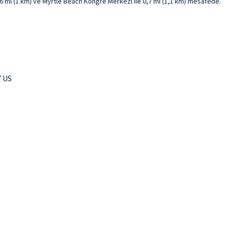
6 mi (1 km) ve Myrtle Beach Kongre Merkezi ile 0,7 mi (1,1 km) mesafede.
 US