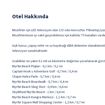
Otel Hakkında
Misafirler için LED televizyon olan 115 oda mevcuttur. Pillowtop/ya
Misafirlerimizin iyi vakit geçirebilmesi için kablolu TV kanalları v
Açık havuz, yapay nehir ve su kaydırağı dâhil dinlenme olanakların
televizyon sunulmaktadır.
Uzaklıklar en yakın 0.1 mil ve kilometre değerine yuvarlanarak göst
Myrtle Beach Plajları - 0,1 km / 0,1 mi
Captain Hook s Adventure Golf - 0,7 km / 0,4 mi
Chapin Hatıra Parkı - 0,7 km / 0,4 mi
Myrtle Beach Boardwalk - 0,7 km / 0,4 mi
Myrtle Beach Sling Shot - 0,9 km / 0,6 mi
SkyWheel Myrtle Beach - 1 km / 0,6 mi
Myrtle Beach Kongre Merkezi - 1,1 km / 0,7 mi
Myrtle Square Mall Shopping Center - 1,2 km / 0,7 mi