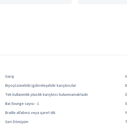
Garaj
V
Biyoçözünebilir/gübreleşebilir karıştırıcılar
D
Tek kullanımlık plastik karıştırıcı bulunmamaktadır
Ü
Bar/lounge sayısı - 1
S
Braille alfabesi veya işaret dili
Y
Geri Dönüşüm
T