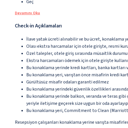
Geç
Devamını Oku
Check-in Açıklamaları
İlave yatak ücreti alınabilir ve bu ücret, konaklama y
Olası ekstra harcamalar için otele girişte, resmi kur
Özel talepler, otele giriş sırasında müsaitlik durumu
Ekstra harcamaları ödemek için otele girişte kullanıl
Bu konaklama yerinde kredi kartları, banka kartları 
Bu konaklama yeri, varıştan önce misafirin kredi kar
Gürültüsüz misafir odaları garanti edilmez
Bu konaklama yerindeki güvenlik özellikleri arasın
Bu konaklama yerinde balkon, veranda ve teras gibi 
yeriyle iletişime geçerek size uygun bir oda ayarlayı
Bu konaklama yeri, Commitment to Clean (Marriott)
Resepsiyon çalışanları konaklama yerine varışta misafirleri