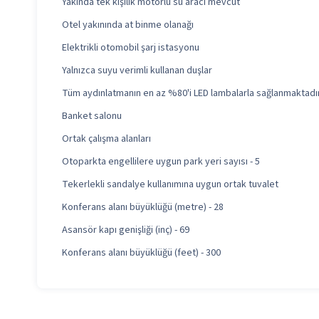
Yakında tek kişilik motorlu su aracı mevcut
Otel yakınında at binme olanağı
Elektrikli otomobil şarj istasyonu
Yalnızca suyu verimli kullanan duşlar
Tüm aydınlatmanın en az %80'i LED lambalarla sağlanmaktadı
Banket salonu
Ortak çalışma alanları
Otoparkta engellilere uygun park yeri sayısı - 5
Tekerlekli sandalye kullanımına uygun ortak tuvalet
Konferans alanı büyüklüğü (metre) - 28
Asansör kapı genişliği (inç) - 69
Konferans alanı büyüklüğü (feet) - 300