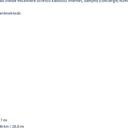
. Bu otelde misafirlere ücretsiz kablosuz İnternet, danışma (concierge) hiz
erilmektedir.
,7 mi
46 km / 28,6 mi