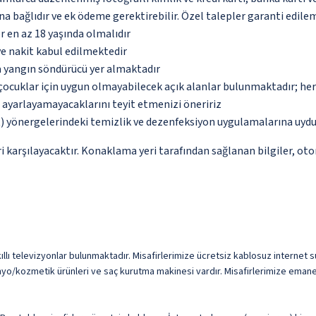
na bağlıdır ve ek ödeme gerektirebilir. Özel talepler garanti edile
ler en az 18 yaşında olmalıdır
ve nakit kabul edilmektedir
a yangın söndürücü yer almaktadır
çocuklar için uygun olmayabilecek açık alanlar bulunmaktadır; he
p ayarlayamayacaklarını teyit etmenizi öneririz
 yönergelerindeki temizlik ve dezenfeksiyon uygulamalarına uydu
 karşılayacaktır. Konaklama yeri tarafından sağlanan bilgiler, otoma
kıllı televizyonlar bulunmaktadır. Misafirlerimize ücretsiz kablosuz internet su
yo/kozmetik ürünleri ve saç kurutma makinesi vardır. Misafirlerimize emanet