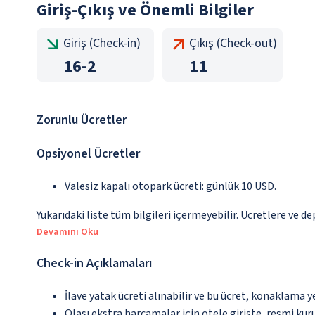
Giriş-Çıkış ve Önemli Bilgiler
Giriş (Check-in)
Çıkış (Check-out)
16
-
2
11
Zorunlu Ücretler
Opsiyonel Ücretler
Valesiz kapalı otopark ücreti: günlük 10 USD.
Yukarıdaki liste tüm bilgileri içermeyebilir. Ücretlere ve d
Devamını Oku
Check-in Açıklamaları
İlave yatak ücreti alınabilir ve bu ücret, konaklama y
Olası ekstra harcamalar için otele girişte, resmi kur