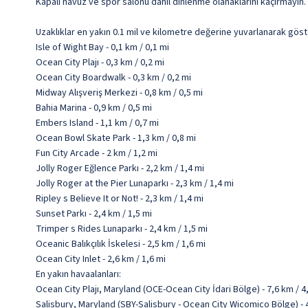
Kapalı havuz ve spor salonu dâhil dinlenme olanaklarını kaçırmayın
Uzaklıklar en yakın 0.1 mil ve kilometre değerine yuvarlanarak göst
Isle of Wight Bay - 0,1 km / 0,1 mi
Ocean City Plajı - 0,3 km / 0,2 mi
Ocean City Boardwalk - 0,3 km / 0,2 mi
Midway Alışveriş Merkezi - 0,8 km / 0,5 mi
Bahia Marina - 0,9 km / 0,5 mi
Embers Island - 1,1 km / 0,7 mi
Ocean Bowl Skate Park - 1,3 km / 0,8 mi
Fun City Arcade - 2 km / 1,2 mi
Jolly Roger Eğlence Parkı - 2,2 km / 1,4 mi
Jolly Roger at the Pier Lunaparkı - 2,3 km / 1,4 mi
Ripley s Believe It or Not! - 2,3 km / 1,4 mi
Sunset Parkı - 2,4 km / 1,5 mi
Trimper s Rides Lunaparkı - 2,4 km / 1,5 mi
Oceanic Balıkçılık İskelesi - 2,5 km / 1,6 mi
Ocean City Inlet - 2,6 km / 1,6 mi
En yakın havaalanları:
Ocean City Plajı, Maryland (OCE-Ocean City İdari Bölge) - 7,6 km / 4
Salisbury, Maryland (SBY-Salisbury - Ocean City Wicomico Bölge) - 