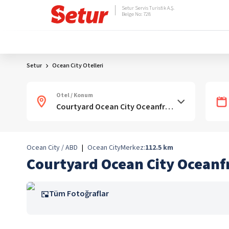
Setur Servis Turistik A.Ş.
Belge No: 728
Setur
Ocean City Otelleri
Otel / Konum
Ocean City / ABD
|
Ocean City
Merkez:
112.5
km
Courtyard Ocean City Oceanf
Tüm Fotoğraflar