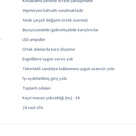
Konaklama yerinde ücretli çamaşırhane
Vejetaryen kahvaltı sunulmaktadır
Yatak çarşafı değişimi (istek üzerine)
Biyoçözünebilir/gübreleşebilir karıştırıcılar
r
LED ampuller
Ortak alanlarda karo döşeme
Engellilere uygun servis yok
Tekerlekli sandalye kullanımına uygun asansör yolu
İyi aydınlatılmış giriş yolu
Toplantı odaları
Kayıt masası yüksekliği (inç) - 34
24 saat ofis