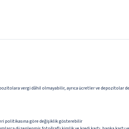
epozitolara vergi dâhil olmayabilir, ayrıca ücretler ve depozitolar d
eri politikasına göre değişiklik gösterebilir
umlarca düzenlenmiş fotoğraflı kimlik ve kredi kartı, banka kartı v