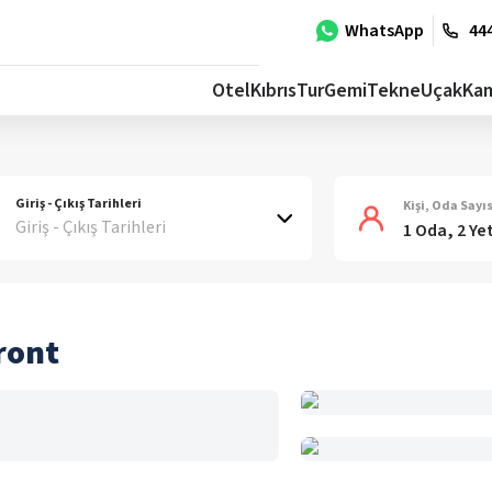
WhatsApp
444
Otel
Kıbrıs
Tur
Gemi
Tekne
Uçak
Ka
Giriş - Çıkış Tarihleri
Kişi, Oda Sayıs
Giriş - Çıkış Tarihleri
1 Oda, 2 Ye
ront