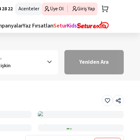
 28 22
Acenteler
Üye Ol
Giriş Yap
mpanyalar
Yaz Fırsatları
SeturKids
ı
Yeniden Ara
tişkin
Haritada Gör