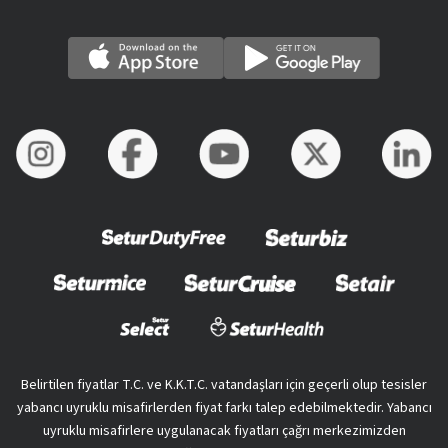
Belirtilen fiyatlar T.C. ve K.K.T.C. vatandaşları için geçerli olup tesisler
yabancı uyruklu misafirlerden fiyat farkı talep edebilmektedir. Yabancı
uyruklu misafirlere uygulanacak fiyatları çağrı merkezimizden