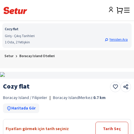
Cozy flat
Giriş - Çıkış Tarihleri
Yeniden Ara
1 Oda, 2 Yetişkin
Setur
Boracay Island Otelleri
Cozy flat
Boracay Island / Filipinler
|
Boracay Island
Merkez:
0.7
km
Haritada Gör
Fiyatları görmek için tarih seçiniz
Tarih Seç