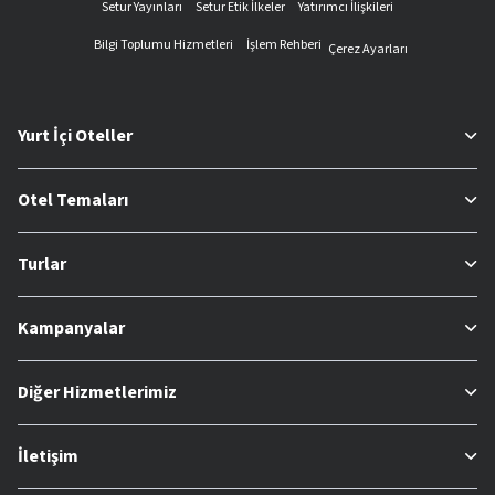
Setur Yayınları
Setur Etik İlkeler
Yatırımcı İlişkileri
Bilgi Toplumu Hizmetleri
İşlem Rehberi
Çerez Ayarları
Yurt İçi Oteller
Otel Temaları
Turlar
Kampanyalar
Diğer Hizmetlerimiz
İletişim