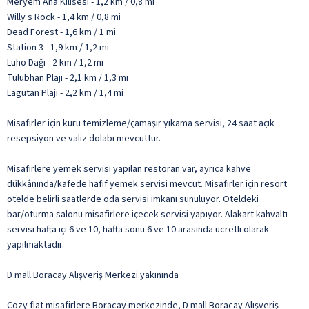
Meryem Ana Kilisesi - 1,2 km / 0,8 mi
Willy s Rock - 1,4 km / 0,8 mi
Dead Forest - 1,6 km / 1 mi
Station 3 - 1,9 km / 1,2 mi
Luho Dağı - 2 km / 1,2 mi
Tulubhan Plajı - 2,1 km / 1,3 mi
Lagutan Plajı - 2,2 km / 1,4 mi
Misafirler için kuru temizleme/çamaşır yıkama servisi, 24 saat açık
resepsiyon ve valiz dolabı mevcuttur.
Misafirlere yemek servisi yapılan restoran var, ayrıca kahve
dükkânında/kafede hafif yemek servisi mevcut. Misafirler için resort
otelde belirli saatlerde oda servisi imkanı sunuluyor. Oteldeki
bar/oturma salonu misafirlere içecek servisi yapıyor. Alakart kahvaltı
servisi hafta içi 6 ve 10, hafta sonu 6 ve 10 arasında ücretli olarak
yapılmaktadır.
D mall Boracay Alışveriş Merkezi yakınında
Cozy flat misafirlere Boracay merkezinde, D mall Boracay Alışveriş