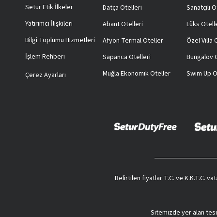
Setur Etik İlkeler
Datça Otelleri
Sanatçılı O
Yatırımcı İlişkileri
Abant Otelleri
Lüks Otell
Bilgi Toplumu Hizmetleri
Afyon Termal Oteller
Özel Villa
İşlem Rehberi
Sapanca Otelleri
Bungalov O
Muğla Ekonomik Oteller
Swim Up O
Çerez Ayarları
Belirtilen fiyatlar T.C. ve K.K.T.C. 
Sitemizde yer alan tesi