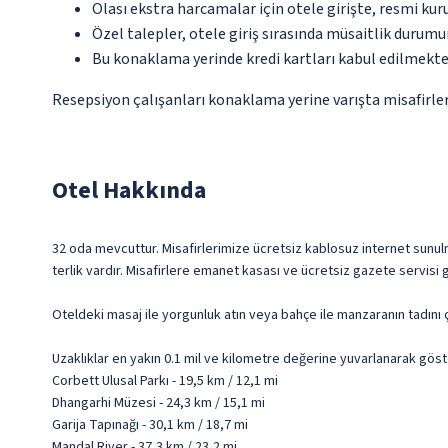
Olası ekstra harcamalar için otele girişte, resmi kur
Özel talepler, otele giriş sırasında müsaitlik durumu
Bu konaklama yerinde kredi kartları kabul edilmekte
Resepsiyon çalışanları konaklama yerine varışta misafirleri
Otel Hakkında
32 oda mevcuttur. Misafirlerimize ücretsiz kablosuz internet sunulma
terlik vardır. Misafirlere emanet kasası ve ücretsiz gazete servisi 
Oteldeki masaj ile yorgunluk atın veya bahçe ile manzaranın tadını ç
Uzaklıklar en yakın 0.1 mil ve kilometre değerine yuvarlanarak göst
Corbett Ulusal Parkı - 19,5 km / 12,1 mi
Dhangarhi Müzesi - 24,3 km / 15,1 mi
Garija Tapınağı - 30,1 km / 18,7 mi
Mandal River - 37,3 km / 23,2 mi