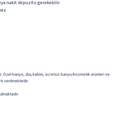
eya nakit depozito gerekebilir
mez
dır. Özel banyo, duş kabini, ücretsiz banyo/kozmetik ürünleri ve
ti verilmektedir.
ulmaktadır.