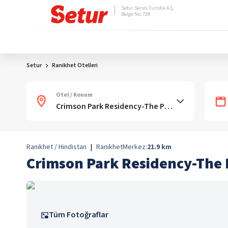
Setur Servis Turistik A.Ş.
Belge No: 728
Setur
Ranikhet Otelleri
Otel / Konum
Ranikhet / Hindistan
|
Ranikhet
Merkez:
21.9
km
Crimson Park Residency-The 
Tüm Fotoğraflar