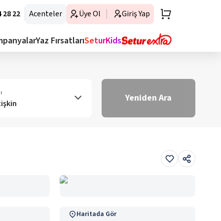
 28 22
Acenteler
Üye Ol
Giriş Yap
mpanyalar
Yaz Fırsatları
SeturKids
ı
Yeniden Ara
tişkin
Haritada Gör