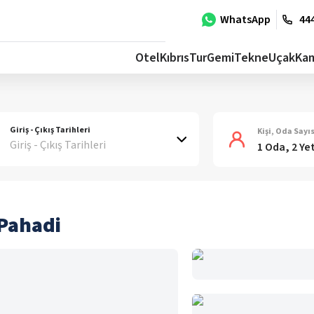
WhatsApp
444
Otel
Kıbrıs
Tur
Gemi
Tekne
Uçak
Ka
Giriş - Çıkış Tarihleri
Kişi, Oda Sayıs
Giriş - Çıkış Tarihleri
1 Oda, 2 Ye
Pahadi