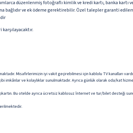
umlarca düzenlenmiş fotoğraflı kimlik ve kredi kartı, banka kartı v
na bağlıdır ve ek ödeme gerektirebilir. Özel talepler garanti edile
dir
 karşılayacaktır.
ktadır. Misafirlerimizin iyi vakit geçirebilmesi için kablolu TV kanalları var
gibi imkânlar ve kolaylıklar sunulmaktadır. Ayrıca günlük olarak oda/kat hizme
ıkartın. Bu otelde ayrıca ücretsiz kablosuz İnternet ve tur/bilet desteği sun
erilmektedir.