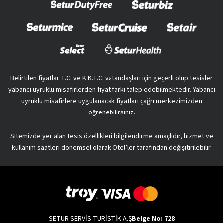
Belirtilen fiyatlar T.C. ve K.K.T.C. vatandaşları için geçerli olup tesisler
yabancı uyruklu misafirlerden fiyat farkı talep edebilmektedir. Yabancı
uyruklu misafirlere uygulanacak fiyatları çağrı merkezimizden
öğrenebilirsiniz.
Sitemizde yer alan tesis özellikleri bilgilendirme amaçlıdır, hizmet ve
kullanım saatleri dönemsel olarak Otel’ler tarafından değişitirilebilir.
SETUR SERVİS TURİSTİK A.Ş
Belge No: 728