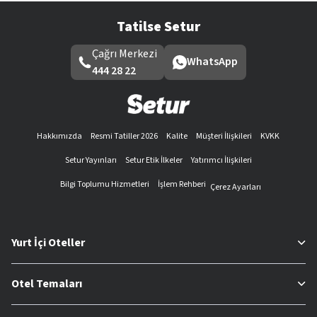
Tatilse Setur
Çağrı Merkezi
WhatsApp
444 28 22
Hakkımızda
Resmi Tatiller 2026
Kalite
Müşteri İlişkileri
KVKK
Setur Yayınları
Setur Etik İlkeler
Yatırımcı İlişkileri
Bilgi Toplumu Hizmetleri
İşlem Rehberi
Çerez Ayarları
Yurt İçi Oteller
Otel Temaları