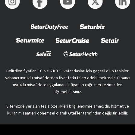
Belirtilen fiyatlar T.C. ve K.K.T.C. vatandaşları için geçerli olup tesisler
yabancı uyruklu misafirlerden fiyat farkı talep edebilmektedir. Yabancı
uyruklu misafirlere uygulanacak fiyatları çağrı merkezimizden
öğrenebilirsiniz.
Sitemizde yer alan tesis özellikleri bilgilendirme amaçlıdır, hizmet ve
kullanım saatleri dönemsel olarak Otel’ler tarafından değişitirilebilir.