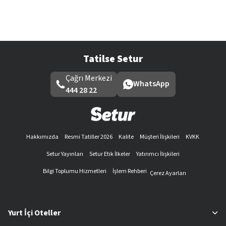
Tatilse Setur
Çağrı Merkezi
WhatsApp
444 28 22
Hakkımızda
Resmi Tatiller 2026
Kalite
Müşteri İlişkileri
KVKK
Setur Yayınları
Setur Etik İlkeler
Yatırımcı İlişkileri
Bilgi Toplumu Hizmetleri
İşlem Rehberi
Çerez Ayarları
Yurt İçi Oteller