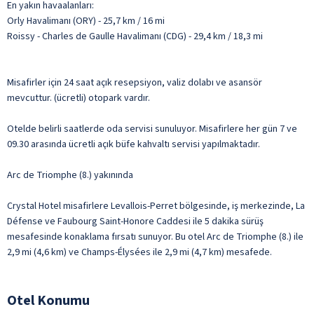
En yakın havaalanları:
Orly Havalimanı (ORY) - 25,7 km / 16 mi
Roissy - Charles de Gaulle Havalimanı (CDG) - 29,4 km / 18,3 mi
Misafirler için 24 saat açık resepsiyon, valiz dolabı ve asansör
mevcuttur. (ücretli) otopark vardır.
Otelde belirli saatlerde oda servisi sunuluyor. Misafirlere her gün 7 ve
09.30 arasında ücretli açık büfe kahvaltı servisi yapılmaktadır.
Arc de Triomphe (8.) yakınında
Crystal Hotel misafirlere Levallois-Perret bölgesinde, iş merkezinde, La
Défense ve Faubourg Saint-Honore Caddesi ile 5 dakika sürüş
mesafesinde konaklama fırsatı sunuyor. Bu otel Arc de Triomphe (8.) ile
2,9 mi (4,6 km) ve Champs-Élysées ile 2,9 mi (4,7 km) mesafede.
Otel Konumu