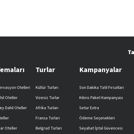
Ta
Temaları
Turlar
Kampanyalar
rvasyon Otelleri
Kültür Turları
Son Dakika Tatil Fırsatları
hil Oteller
Vizesiz Turlar
Kıbrıs Paket Kampanyası
ey Dahil Oteller
Afrika Turları
Setur Extra
teller
Fransa Turları
Ödeme Seçenekleri
ar Oteller
Belgrad Turları
Seyahat İptal Güvencesi