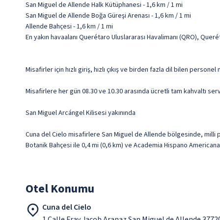
San Miguel de Allende Halk Kütüphanesi - 1,6 km / 1 mi
San Miguel de Allende Boğa Güreşi Arenası - 1,6 km / 1 mi
Allende Bahçesi - 1,6 km / 1 mi
En yakın havaalanı Querétaro Uluslararası Havalimanı (QRO), Querét
Misafirler için hızlı giriş, hızlı çıkış ve birden fazla dil bilen persone
Misafirlere her gün 08.30 ve 10.30 arasında ücretli tam kahvaltı serv
San Miguel Arcángel Kilisesi yakınında
Cuna del Cielo misafirlere San Miguel de Allende bölgesinde, milli 
Botanik Bahçesi ile 0,4 mi (0,6 km) ve Academia Hispano Americana 
Otel Konumu
Cuna del Cielo
1 Calle Fray Jacob Aranaz San Miguel de Allende 3772