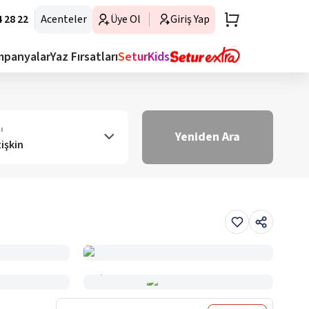
 28 22
Acenteler
Üye Ol
Giriş Yap
mpanyalar
Yaz Fırsatları
SeturKids
ı
Yeniden Ara
tişkin
Haritada Gör