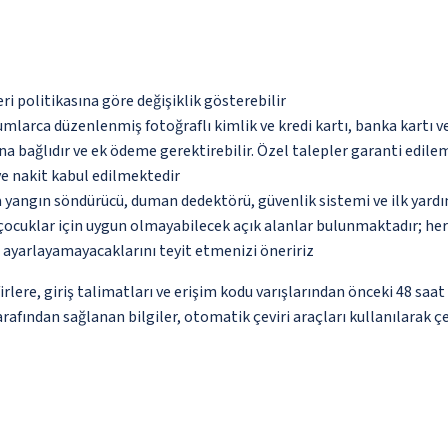
eri politikasına göre değişiklik gösterebilir
umlarca düzenlenmiş fotoğraflı kimlik ve kredi kartı, banka kartı v
na bağlıdır ve ek ödeme gerektirebilir. Özel talepler garanti edile
ve nakit kabul edilmektedir
a yangın söndürücü, duman dedektörü, güvenlik sistemi ve ilk yard
çocuklar için uygun olmayabilecek açık alanlar bulunmaktadır; he
p ayarlayamayacaklarını teyit etmenizi öneririz
re, giriş talimatları ve erişim kodu varışlarından önceki 48 saat
arafından sağlanan bilgiler, otomatik çeviri araçları kullanılarak çe