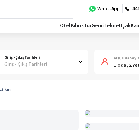
WhatsApp
444
Otel
Kıbrıs
Tur
Gemi
Tekne
Uçak
Ka
Giriş - Çıkış Tarihleri
Kişi, Oda Sayıs
Giriş - Çıkış Tarihleri
1 Oda, 2 Ye
.5
km