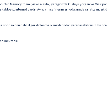
mevcuttur. Memory foam (visko elastik) yatağınızda kuştüyü yorgan ve Mısır pa
iz kablosuz internet vardır. Ayrıca misafirlerimizin odalarında rahatça müzi
a ve spor salonu dâhil diğer dinlenme olanaklarından yararlanabilirsiniz. Bu o
erilmektedir.