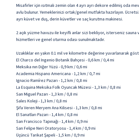
Misafirler için ısıtmalı zemin olan 4 ayrı ayrı dekore edilmiş oda 
avlu bulunur. Yemeklerinizi ortak/genel mutfakta hazırlayın. Ücrets
ayrı küvet ve duş, derin küvetler ve saç kurutma makinesi.
2 açık yüzme havuzu ile keyifli anlar sizi bekliyor, isterseniz saun
hizmetleri ve genel oturma odası sunulmaktadır.
Uzaklıklar en yakın 0.1 mil ve kilometre değerine yuvarlanarak göst
El Charco del Ingenio Botanik Bahçesi - 0,6 km / 0,4 mi
Meksika nın Diğer Yüzü - 0,9 km / 0,6 mi
Academia Hispano Americana - 1,2 km / 0,7 mi
Ignacio Ramírez Pazarı - 1,2 km / 0,8 mi
La Esquina Meksika Folk Oyuncak Müzesi - 1,3 km / 0,8 mi
San Miguel Pazarı - 1,3 km / 0,8 mi
Sales Koleji - 1,3 km / 0,8 mi
Şifa Veren Meryem Ana Kilisesi - 1,3 km / 0,8 mi
El Sanatları Pazarı - 1,4 km / 0,8 mi
San Francisco Tapınağı - 1,4 km / 0,9 mi
San Felipe Neri Oratoryosu - 1,4 km / 0,9 mi
Üçüncü Tarikat Şapeli - 1,5 km / 0,9 mi