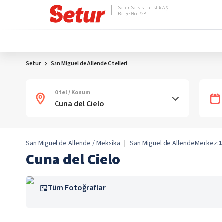
Setur Servis Turistik A.Ş.
Belge No: 728
Setur
San Miguel de Allende Otelleri
Otel / Konum
San Miguel de Allende / Meksika
|
San Miguel de Allende
Merkez:
1
Cuna del Cielo
Tüm Fotoğraflar