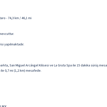
aro - 74,3 km / 46,1 mi
l mevcuttur.
isi yapılmaktadır.
parkta, San Miguel Arcángel Kilisesi ve La Gruta Spa ile 15 dakika sürüş mes
ile 0,7 mi (1,2 km) mesafede.
0 MX