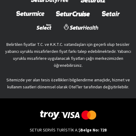
Belirtilen fiyatlar T.C. ve K.K.T.C. vatandaşları için geçerli olup tesisler
yabancı uyruklu misafirlerden fiyat farkı talep edebilmektedir. Yabancı
uyruklu misafirlere uygulanacak fiyatları çağrı merkezimizden
öğrenebilirsiniz.
Sitemizde yer alan tesis özellikleri bilgilendirme amaçlıdır, hizmet ve
kullanım saatleri dönemsel olarak Otel’ler tarafından değişitirilebilir.
SETUR SERVİS TURİSTİK A.Ş
Belge No: 728