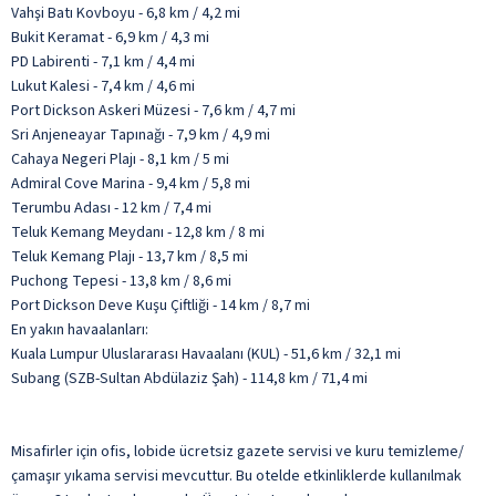
Vahşi Batı Kovboyu - 6,8 km / 4,2 mi
Bukit Keramat - 6,9 km / 4,3 mi
PD Labirenti - 7,1 km / 4,4 mi
Lukut Kalesi - 7,4 km / 4,6 mi
Port Dickson Askeri Müzesi - 7,6 km / 4,7 mi
Sri Anjeneayar Tapınağı - 7,9 km / 4,9 mi
Cahaya Negeri Plajı - 8,1 km / 5 mi
Admiral Cove Marina - 9,4 km / 5,8 mi
Terumbu Adası - 12 km / 7,4 mi
Teluk Kemang Meydanı - 12,8 km / 8 mi
Teluk Kemang Plajı - 13,7 km / 8,5 mi
Puchong Tepesi - 13,8 km / 8,6 mi
Port Dickson Deve Kuşu Çiftliği - 14 km / 8,7 mi
En yakın havaalanları:
Kuala Lumpur Uluslararası Havaalanı (KUL) - 51,6 km / 32,1 mi
Subang (SZB-Sultan Abdülaziz Şah) - 114,8 km / 71,4 mi
Misafirler için ofis, lobide ücretsiz gazete servisi ve kuru temizleme/
çamaşır yıkama servisi mevcuttur. Bu otelde etkinliklerde kullanılmak