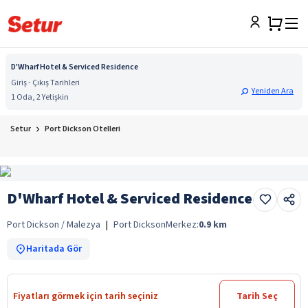
D'Wharf Hotel & Serviced Residence
Giriş - Çıkış Tarihleri
Yeniden Ara
1 Oda, 2 Yetişkin
Setur
Port Dickson Otelleri
D'Wharf Hotel & Serviced Residence
Port Dickson / Malezya
|
Port Dickson
Merkez:
0.9
km
Haritada Gör
Fiyatları görmek için tarih seçiniz
Tarih Seç