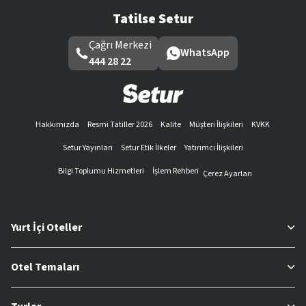
Tatilse Setur
Çağrı Merkezi
WhatsApp
444 28 22
Hakkımızda
Resmi Tatiller 2026
Kalite
Müşteri İlişkileri
KVKK
Setur Yayınları
Setur Etik İlkeler
Yatırımcı İlişkileri
Bilgi Toplumu Hizmetleri
İşlem Rehberi
Çerez Ayarları
Yurt İçi Oteller
Otel Temaları