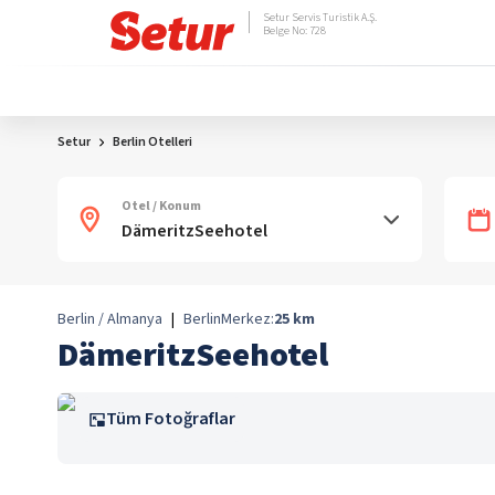
Setur Servis Turistik A.Ş.
Belge No: 728
Setur
Berlin Otelleri
Otel / Konum
Berlin / Almanya
|
Berlin
Merkez:
25
km
DämeritzSeehotel
Tüm Fotoğraflar