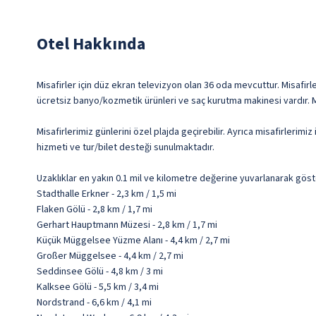
Otel Hakkında
Misafirler için düz ekran televizyon olan 36 oda mevcuttur. Misafirle
ücretsiz banyo/kozmetik ürünleri ve saç kurutma makinesi vardır. Mi
Misafirlerimiz günlerini özel plajda geçirebilir. Ayrıca misafirleri
hizmeti ve tur/bilet desteği sunulmaktadır.
Uzaklıklar en yakın 0.1 mil ve kilometre değerine yuvarlanarak göst
Stadthalle Erkner - 2,3 km / 1,5 mi
Flaken Gölü - 2,8 km / 1,7 mi
Gerhart Hauptmann Müzesi - 2,8 km / 1,7 mi
Küçük Müggelsee Yüzme Alanı - 4,4 km / 2,7 mi
Großer Müggelsee - 4,4 km / 2,7 mi
Seddinsee Gölü - 4,8 km / 3 mi
Kalksee Gölü - 5,5 km / 3,4 mi
Nordstrand - 6,6 km / 4,1 mi