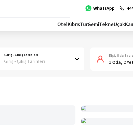
WhatsApp
444
Otel
Kıbrıs
Tur
Gemi
Tekne
Uçak
Ka
Giriş - Çıkış Tarihleri
Kişi, Oda Sayıs
Giriş - Çıkış Tarihleri
1 Oda, 2 Ye