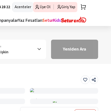
 28 22
Acenteler
Üye Ol
Giriş Yap
mpanyalar
Yaz Fırsatları
SeturKids
ı
Yeniden Ara
tişkin
Haritada Gör