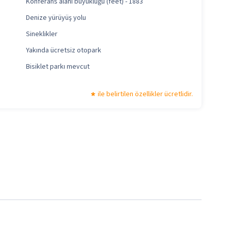
Konferans alanı büyüklüğü (feet) - 1883
Denize yürüyüş yolu
Sineklikler
Yakında ücretsiz otopark
Bisiklet parkı mevcut
ile belirtilen özellikler ücretlidir.