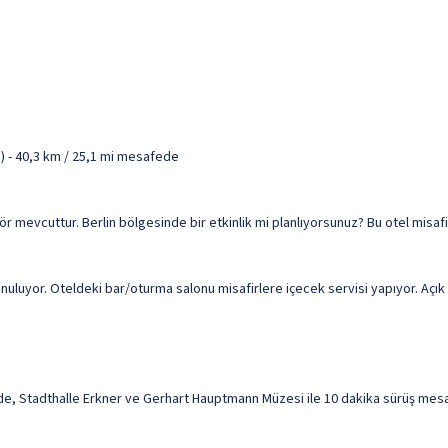
) - 40,3 km / 25,1 mi mesafede
nsör mevcuttur. Berlin bölgesinde bir etkinlik mi planlıyorsunuz? Bu otel mis
uluyor. Oteldeki bar/oturma salonu misafirlere içecek servisi yapıyor. Açık bü
, Stadthalle Erkner ve Gerhart Hauptmann Müzesi ile 10 dakika sürüş mesafe