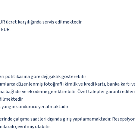
EUR ücret karşılığında servis edilmektedir
3 EUR.
eri politikasına göre değişiklik gösterebilir
umlarca düzenlenmiş fotoğraflı kimlik ve kredi kartı, banka kartı v
na bağlıdır ve ek ödeme gerektirebilir. Özel talepler garanti edile
edilmektedir
a yangın söndürücü yer almaktadır
yerinde çalışma saatleri dışında giriş yapılamamaktadır. Resepsiyo
ılarak çevrilmiş olabilir.