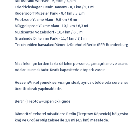
Nordstrand Werlsee - 6,9 km / 4,3 mi
Friedrichshagen Deniz Hamamı - 8,3 km / 5,1 mi
Rüdersdorf Müzeler Parkı - 8,4 km / 5,2 mi
Peetzsee Yüzme Alanı - 9,6 km / 6 mi
Müggelspree Yüzme Alanı - 10,1 km / 6,3 mi
Multicenter Vogelsdorf - 10,4 km / 6,5 mi
Grunheide Dinlenme Parkı - 11,4 km / 7,1 mi
Tercih edilen havaalanı DämeritzSeehotel Berlin (BER-Brandenburg
Misafirler için birden fazla dil bilen personel, çamaşırhane ve asa
odaları sunmaktadır. Kısıtlı kapasitede otopark vardır.
HessenWinkel yemek servisi için ideal, ayrıca otelde oda servisi sun
ücretli olarak yapılmaktadır.
Berlin (Treptow-Köpenick) içinde
DämeritzSeehotel misafirlere Berlin (Treptow-Köpenick) bölgesinde
km) ve Großer Müggelsee ile 2,8 mi (4,5 km) mesafede.