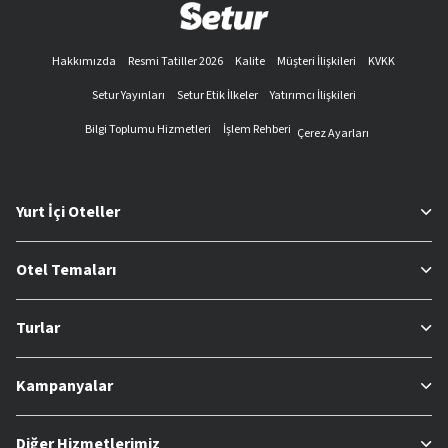
Hakkımızda
Resmi Tatiller 2026
Kalite
Müşteri İlişkileri
KVKK
Setur Yayınları
Setur Etik İlkeler
Yatırımcı İlişkileri
Bilgi Toplumu Hizmetleri
İşlem Rehberi
Çerez Ayarları
Yurt İçi Oteller
Otel Temaları
Turlar
Kampanyalar
Diğer Hizmetlerimiz