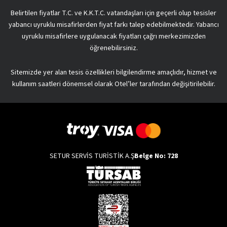
Belirtilen fiyatlar T.C. ve K.K.T.C. vatandaşları için geçerli olup tesisler
yabancı uyruklu misafirlerden fiyat farkı talep edebilmektedir. Yabancı
uyruklu misafirlere uygulanacak fiyatları çağrı merkezimizden
öğrenebilirsiniz.
Sitemizde yer alan tesis özellikleri bilgilendirme amaçlıdır, hizmet ve
kullanım saatleri dönemsel olarak Otel’ler tarafından değişitirilebilir.
SETUR SERVİS TURİSTİK A.Ş
Belge No: 728