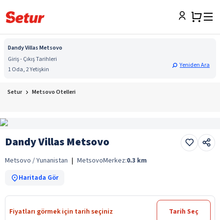
Dandy Villas Metsovo
Giriş - Çıkış Tarihleri
Yeniden Ara
1 Oda, 2 Yetişkin
Setur
Metsovo Otelleri
Dandy Villas Metsovo
Metsovo / Yunanistan
|
Metsovo
Merkez:
0.3
km
Haritada Gör
Fiyatları görmek için tarih seçiniz
Tarih Seç