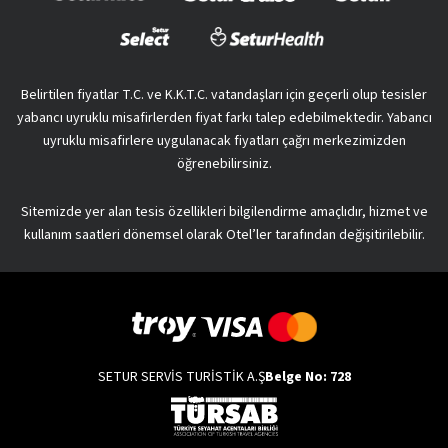
Belirtilen fiyatlar T.C. ve K.K.T.C. vatandaşları için geçerli olup tesisler
yabancı uyruklu misafirlerden fiyat farkı talep edebilmektedir. Yabancı
uyruklu misafirlere uygulanacak fiyatları çağrı merkezimizden
öğrenebilirsiniz.
Sitemizde yer alan tesis özellikleri bilgilendirme amaçlıdır, hizmet ve
kullanım saatleri dönemsel olarak Otel’ler tarafından değişitirilebilir.
SETUR SERVİS TURİSTİK A.Ş
Belge No: 728