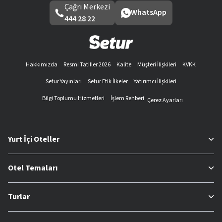
Çağrı Merkezi
WhatsApp
444 28 22
Hakkımızda
Resmi Tatiller 2026
Kalite
Müşteri İlişkileri
KVKK
Setur Yayınları
Setur Etik İlkeler
Yatırımcı İlişkileri
Bilgi Toplumu Hizmetleri
İşlem Rehberi
Çerez Ayarları
Yurt İçi Oteller
Otel Temaları
Turlar