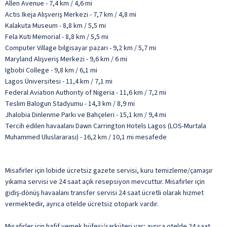
Allen Avenue - 7,4 km / 4,6 mi
Actis Ikeja Alışveriş Merkezi - 7,7 km / 4,8 mi
Kalakuta Museum - 8,8 km / 5,5 mi
Fela Kuti Memorial - 8,8 km / 5,5 mi
Computer Village bilgisayar pazarı - 9,2 km / 5,7 mi
Maryland Alışveriş Merkezi - 9,6 km / 6 mi
Igbobi College - 9,8 km / 6,1 mi
Lagos Üniversitesi - 11,4 km / 7,1 mi
Federal Aviation Authority of Nigeria - 11,6 km / 7,2 mi
Teslim Balogun Stadyumu - 14,3 km / 8,9 mi
Jhalobia Dinlenme Parkı ve Bahçeleri - 15,1 km / 9,4 mi
Tercih edilen havaalanı Dawn Carrington Hotels Lagos (LOS-Murtala
Muhammed Uluslararası) - 16,2 km / 10,1 mi mesafede
Misafirler için lobide ücretsiz gazete servisi, kuru temizleme/çamaşır
yıkama servisi ve 24 saat açık resepsiyon mevcuttur. Misafirler için
gidiş-dönüş havaalanı transfer servisi 24 saat ücretli olarak hizmet
vermektedir, ayrıca otelde ücretsiz otopark vardır.
Misafirler için hafif yemek büfesi/şarküteri var; ayrıca otelde 24 saat