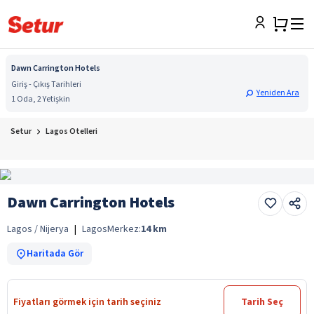
Dawn Carrington Hotels
Giriş - Çıkış Tarihleri
Yeniden Ara
1 Oda, 2 Yetişkin
Setur
Lagos Otelleri
Dawn Carrington Hotels
Lagos / Nijerya
|
Lagos
Merkez:
14
km
Haritada Gör
Fiyatları görmek için tarih seçiniz
Tarih Seç