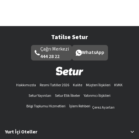
Tatilse Setur
Çağrı Merkezi
WhatsApp
444 28 22
Hakkımızda
Resmi Tatiller 2026
Kalite
Müşteri İlişkileri
KVKK
Setur Yayınları
Setur Etik İlkeler
Yatırımcı İlişkileri
Bilgi Toplumu Hizmetleri
İşlem Rehberi
Çerez Ayarları
Yurt İçi Oteller