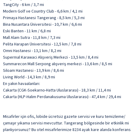
TangCity - 6 km / 3,7 mi
Modern Golf ve Country Club - 6,6 km / 4,1 mi
Primaya Hastanesi Tangerang - 8,5 km / 5,3 mi
Bina Nusantara Üniversitesi - 10,7 km / 6,6 mi
Eski Banten - 11 km / 6,8 mi
Mall Alam Sutra - 11,8 km / 7,3 mi
Pelita Harapan Üniversitesi - 12,5 km / 7,8 mi
Omni Hastanesi - 13,1 km / 8,2 mi
Supermal Karawaci Alışveriş Merkezi - 13,5 km / 8,4 mi
Summarecon Mall Serpong alışveriş merkezi - 13,6 km / 8,5 mi
Siloam Hastanesi - 13,9 km / 8,6 mi
Living World - 14,3 km / 8,9 mi
En yakın havaalanları:
Cakarta (CGK-Soekarno-Hatta Uluslararası) - 18,3 km / 11,4 mi
Cakarta (HLP-Halim Perdanakusuma Uluslararası) - 47,4 km / 29,4 mi
Misafirler için ofis, lobide ücretsiz gazete servisi ve kuru temizleme/
çamaşır yıkama servisi mevcuttur. Tangerang bölgesinde bir etkinlik mi
planlıyorsunuz? Bu otel misafirlerimize 8234 ayak kare alanda konferans