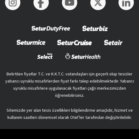
Belirtilen fiyatlar T.C. ve K.K.T.C. vatandaşları için geçerli olup tesisler
yabancı uyruklu misafirlerden fiyat farkı talep edebilmektedir. Yabancı
uyruklu misafirlere uygulanacak fiyatları çağrı merkezimizden
öğrenebilirsiniz.
Sitemizde yer alan tesis özellikleri bilgilendirme amaçlıdır, hizmet ve
kullanım saatleri dönemsel olarak Otel’ler tarafından değişitirilebilir.