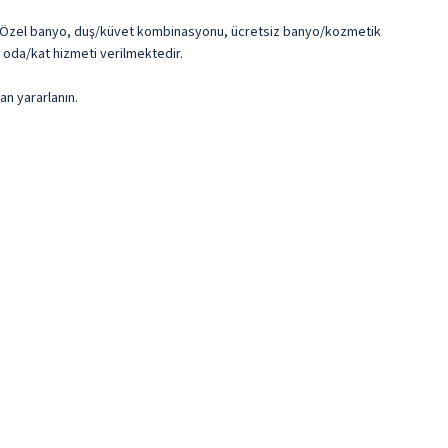
ardır. Özel banyo, duş/küvet kombinasyonu, ücretsiz banyo/kozmetik
k oda/kat hizmeti verilmektedir.
an yararlanın.