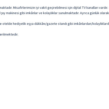
aktadır. Misafirlerimizin iyi vakit geçirebilmesi için dijital TV kanalları v
çay makinesi gibi imkânlar ve kolaylıklar sunulmaktadır. Ayrıca günlük olara
ve otelde hediyelik eşya dükkânı/gazete standı gibi imkânlardan/kolaylıklard
erilmektedir.