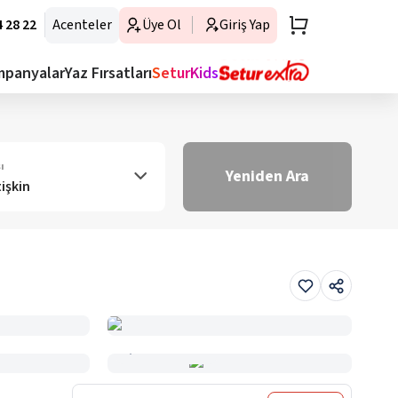
 28 22
Acenteler
Üye Ol
Giriş Yap
mpanyalar
Yaz Fırsatları
SeturKids
ı
Yeniden Ara
tişkin
Haritada Gör