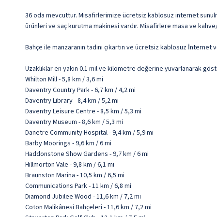
36 oda mevcuttur. Misafirlerimize ücretsiz kablosuz internet sunulm
ürünleri ve saç kurutma makinesi vardır. Misafirlere masa ve kahve/
Bahçe ile manzaranın tadını çıkartın ve ücretsiz kablosuz İnternet 
Uzaklıklar en yakın 0.1 mil ve kilometre değerine yuvarlanarak göst
Whilton Mill - 5,8 km / 3,6 mi
Daventry Country Park - 6,7 km / 4,2 mi
Daventry Library - 8,4 km / 5,2 mi
Daventry Leisure Centre - 8,5 km / 5,3 mi
Daventry Museum - 8,6 km / 5,3 mi
Danetre Community Hospital - 9,4 km / 5,9 mi
Barby Moorings - 9,6 km / 6 mi
Haddonstone Show Gardens - 9,7 km / 6 mi
Hillmorton Vale - 9,8 km / 6,1 mi
Braunston Marina - 10,5 km / 6,5 mi
Communications Park - 11 km / 6,8 mi
Diamond Jubilee Wood - 11,6 km / 7,2 mi
Coton Malikânesi Bahçeleri - 11,6 km / 7,2 mi