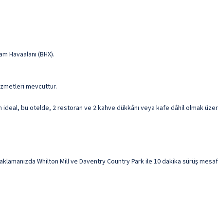
am Havaalanı (BHX).
hizmetleri mevcuttur.
ideal, bu otelde, 2 restoran ve 2 kahve dükkânı veya kafe dâhil olmak üzer
manızda Whilton Mill ve Daventry Country Park ile 10 dakika sürüş mesafesi