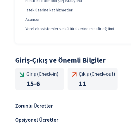
Elektrikli otomobil şarj istasyonu
İstek üzerine kat hizmetleri
Asansör
Yerel ekosistemler ve kültür üzerine misafir eğitimi
Giriş-Çıkış ve Önemli Bilgiler
Giriş (Check-in)
Çıkış (Check-out)
15
-
6
11
Zorunlu Ücretler
Opsiyonel Ücretler