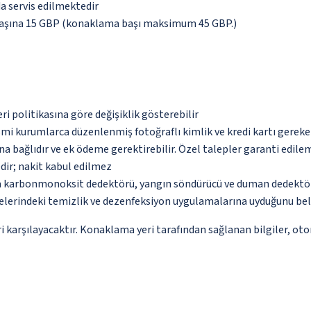
da servis edilmektedir
 başına 15 GBP (konaklama başı maksimum 45 GBP.)
eri politikasına göre değişiklik gösterebilir
esmi kurumlarca düzenlenmiş fotoğraflı kimlik ve kredi kartı gereke
na bağlıdır ve ek ödeme gerektirebilir. Özel talepler garanti edile
dir; nakit kabul edilmez
nda karbonmonoksit dedektörü, yangın söndürücü ve duman dedektö
lerindeki temizlik ve dezenfeksiyon uygulamalarına uyduğunu bel
 karşılayacaktır. Konaklama yeri tarafından sağlanan bilgiler, otoma