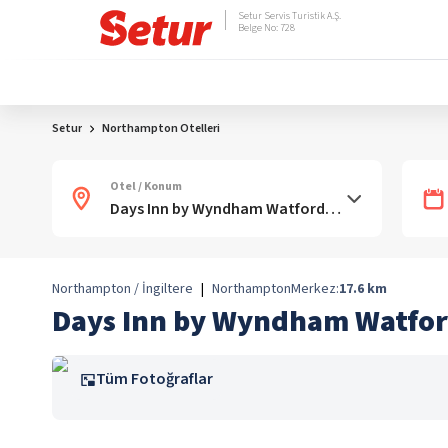
Setur Servis Turistik A.Ş.
Belge No: 728
Setur
Northampton Otelleri
Otel / Konum
Northampton / İngiltere
|
Northampton
Merkez:
17.6
km
Days Inn by Wyndham Watfo
Tüm Fotoğraflar