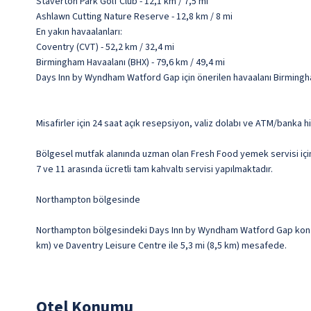
Staverton Park Golf Club - 12,1 km / 7,5 mi
Ashlawn Cutting Nature Reserve - 12,8 km / 8 mi
En yakın havaalanları:
Coventry (CVT) - 52,2 km / 32,4 mi
Birmingham Havaalanı (BHX) - 79,6 km / 49,4 mi
Days Inn by Wyndham Watford Gap için önerilen havaalanı Birmingh
Misafirler için 24 saat açık resepsiyon, valiz dolabı ve ATM/banka 
Bölgesel mutfak alanında uzman olan Fresh Food yemek servisi için 
7 ve 11 arasında ücretli tam kahvaltı servisi yapılmaktadır.
Northampton bölgesinde
Northampton bölgesindeki Days Inn by Wyndham Watford Gap konakla
km) ve Daventry Leisure Centre ile 5,3 mi (8,5 km) mesafede.
Otel Konumu