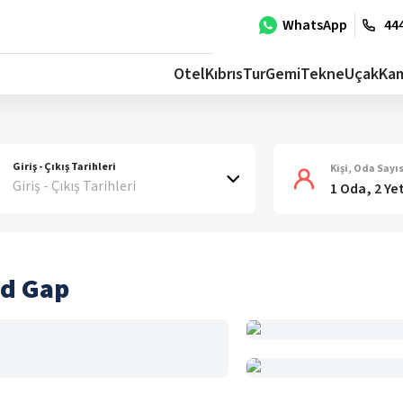
WhatsApp
444
Otel
Kıbrıs
Tur
Gemi
Tekne
Uçak
Ka
Giriş - Çıkış Tarihleri
Kişi, Oda Sayıs
Giriş - Çıkış Tarihleri
1 Oda, 2 Ye
rd Gap