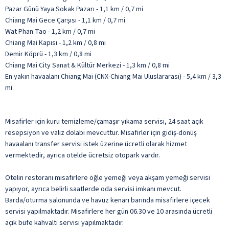
Pazar Günü Yaya Sokak Pazarı - 1,1 km / 0,7 mi
Chiang Mai Gece Çarşısı - 1,1 km / 0,7 mi
Wat Phan Tao - 1,2 km / 0,7 mi
Chiang Mai Kapısı - 1,2 km / 0,8 mi
Demir Köprü - 1,3 km / 0,8 mi
Chiang Mai City Sanat & Kültür Merkezi - 1,3 km / 0,8 mi
En yakın havaalanı Chiang Mai (CNX-Chiang Mai Uluslararası) - 5,4 km / 3,3
mi
Misafirler için kuru temizleme/çamaşır yıkama servisi, 24 saat açık
resepsiyon ve valiz dolabı mevcuttur. Misafirler için gidiş-dönüş
havaalanı transfer servisi istek üzerine ücretli olarak hizmet
vermektedir, ayrıca otelde ücretsiz otopark vardır.
Otelin restoranı misafirlere öğle yemeği veya akşam yemeği servisi
yapıyor, ayrıca belirli saatlerde oda servisi imkanı mevcut.
Barda/oturma salonunda ve havuz kenarı barında misafirlere içecek
servisi yapılmaktadır. Misafirlere her gün 06.30 ve 10 arasında ücretli
açık büfe kahvaltı servisi yapılmaktadır.