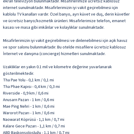
ekran televizyon bulunmaktadır. Misafirlerimize ücretsiz kablosuz
internet sunulmaktadır. Misafirlerimizin iyi vakit geçirebilmesi için
kablolu TV kanalları vardır. Özel banyo, ayrı küvet ve duş, derin küvetler
ve ücretsiz banyo/kozmetik ürünleri. Misafirlerimize telefon, emanet
kasası ve masa gibi imkânlar ve kolaylıklar sunulmaktadır.
Misafirlerimizin iyi vakit geçirebilmesi ve dinlenebilmesi için açık havuz
ve spor salonu bulunmaktadır. Bu otelde misafilere ücretsiz kablosuz
İnternet ve danışma (concierge) hizmetleri sunulmaktadır.
Uzaklıklar en yakın 0.1 mil ve kilometre değerine yuvarlanarak
gösterilmektedir.
Tha Pae Yolu - 0,1 km / 0,1 mi
Tha Phae Kapısı - 0,4 km / 0,3 mi
Riverside - 0,9 km / 0,6 mi
Anusarn Pazarı - 1 km / 0,6 mi
Mae Ping Nehri - 1 km / 0,6 mi
Warorot Pazarı - 1 km / 0,6 mi
Naowarat Köprüsü - 1,1 km / 0,7 mi
Kalare Gece Pazarı - 1,1 km / 0,7 mi
ABD Başkonsolosluğu - 1,1 km / 0,7 mi