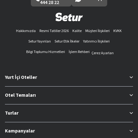
444 28 22
Hakkımızda
Resmi Tatiller 2026
Kalite
Müşteri İlişkileri
KVKK
Setur Yayınları
Setur Etik İlkeler
Yatırımcı İlişkileri
Bilgi Toplumu Hizmetleri
İşlem Rehberi
Çerez Ayarları
Yurt İçi Oteller
Otel Temaları
Turlar
Kampanyalar