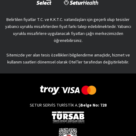
Belirtilen fiyatlar T.C. ve K.K.T.C. vatandaşları için geçerli olup tesisler
yabancı uyruklu misafirlerden fiyat farkı talep edebilmektedir. Yabancı
uyruklu misafirlere uygulanacak fiyatları çağrı merkezimizden
öğrenebilirsiniz.
Sitemizde yer alan tesis özellikleri bilgilendirme amaçlıdır, hizmet ve
kullanım saatleri dönemsel olarak Otel’ler tarafından değişitirilebilir.
SETUR SERVİS TURİSTİK A.Ş
Belge No: 728