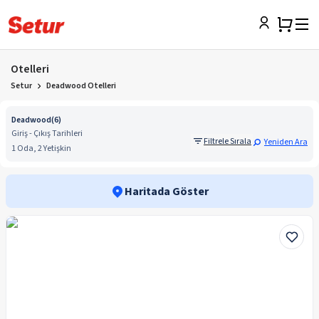
Otelleri
Setur
Deadwood Otelleri
Deadwood
(
6
)
Giriş - Çıkış Tarihleri
Filtrele Sırala
Yeniden Ara
1 Oda, 2 Yetişkin
Haritada Göster