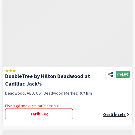
4.6
/5
DoubleTree by Hilton Deadwood at
Cadillac Jack's
Deadwood, ABD, US
· Deadwood
Merkez:
0.7 km
Fiyatı görmek için tarih seçiniz
Tarih Seç
Oteli İncele