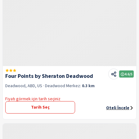
4.6
/5
Four Points by Sheraton Deadwood
Deadwood, ABD, US
· Deadwood
Merkez:
0.3 km
Fiyatı görmek için tarih seçiniz
Tarih Seç
Oteli İncele