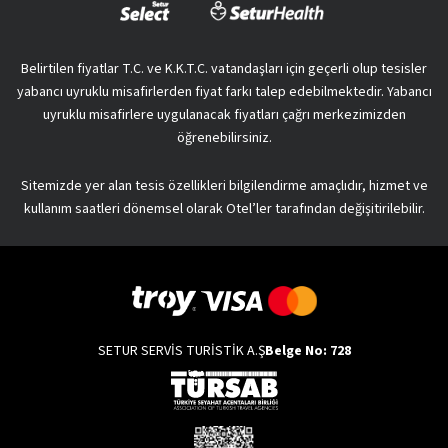
Belirtilen fiyatlar T.C. ve K.K.T.C. vatandaşları için geçerli olup tesisler
yabancı uyruklu misafirlerden fiyat farkı talep edebilmektedir. Yabancı
uyruklu misafirlere uygulanacak fiyatları çağrı merkezimizden
öğrenebilirsiniz.
Sitemizde yer alan tesis özellikleri bilgilendirme amaçlıdır, hizmet ve
kullanım saatleri dönemsel olarak Otel’ler tarafından değişitirilebilir.
SETUR SERVİS TURİSTİK A.Ş
Belge No: 728