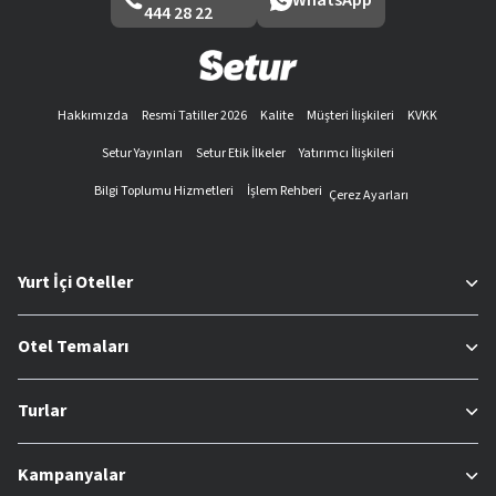
444 28 22
Hakkımızda
Resmi Tatiller 2026
Kalite
Müşteri İlişkileri
KVKK
Setur Yayınları
Setur Etik İlkeler
Yatırımcı İlişkileri
Bilgi Toplumu Hizmetleri
İşlem Rehberi
Çerez Ayarları
Yurt İçi Oteller
Otel Temaları
Turlar
Kampanyalar