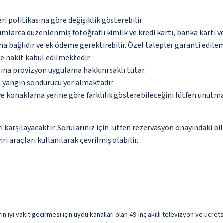
eri politikasına göre değişiklik gösterebilir
umlarca düzenlenmiş fotoğraflı kimlik ve kredi kartı, banka kartı v
na bağlıdır ve ek ödeme gerektirebilir. Özel talepler garanti edile
ve nakit kabul edilmektedir
tına provizyon uygulama hakkını saklı tutar.
a yangın söndürücü yer almaktadır
 ve konaklama yerine göre farklılık gösterebileceğini lütfen unutm
 karşılayacaktır. Sorularınız için lütfen rezervasyon onayındaki bil
i araçları kullanılarak çevrilmiş olabilir.
in iyi vakit geçirmesi için uydu kanalları olan 49-inç akıllı televizyon ve ücre