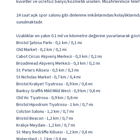
küvetler ve ücretsiz banyo/kozmetik ürünleri. Misafirlerimize tele
24 saat açık spor salonu gibi dinlenme imkânlarından/kolaylıklarınd
sunulmaktadır.
Uzaklıklar en yakın 0.1 mil ve kilometre değerine yuvarlanarak göst
Bristol Şatosu Parkı - 0,1 km / 0,1 mi
Old Market - 0,2 km / 0,2 mi
Cabot Circus Alışveriş Merkezi - 0,3 km / 0,2 mi
Broadmead Alışveriş Merkezi - 0,3 km / 0,2 mi
St. Peters Kilisesi - 0,5 km / 0,3 mi
St Nicholas Market - 0,7 km / 0,4 mi
Bristol Kraliyet Tiyatrosu - 0,9 km / 0,6 mi
Banksy Graffiti Mild Mild West - 0,9 km / 0,6 mi
Old Vic Tiyatrosu - 0,9 km / 0,6 mi
Bristol Hipodrom Tiyatrosu - 1 km / 0,7 mi
Colston Salonu - 1,2 km / 0,7 mi
Bristol Beacon - 1,2 km / 0,7 mi
Kraliçe Meydanı - 1,2 km / 0,7 mi
St. Mary Redcliffe Kilisesi - 1,2 km / 0,8 mi
Watershed - 1,2 km / 0,8 mi