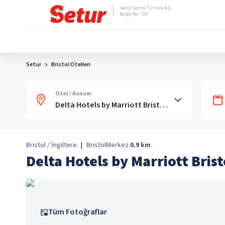
Setur Servis Turistik A.Ş.
Belge No: 728
Setur
Bristol Otelleri
Otel / Konum
Bristol / İngiltere
|
Bristol
Merkez:
0.9
km
Delta Hotels by Marriott Brist
Tüm Fotoğraflar