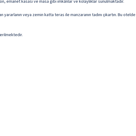
fon, emanet kasası ve masa gibi imkânlar ve kolaylıklar sunulmaktadır.
an yararlanın veya zemin katta teras ile manzaranın tadını çıkartın. Bu oteld
erilmektedir.