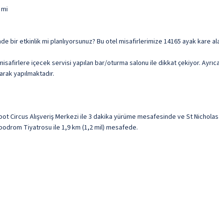
 mi
lgesinde bir etkinlik mi planlıyorsunuz? Bu otel misafirlerimize 14165 ayak kare
misafirlere içecek servisi yapılan bar/oturma salonu ile dikkat çekiyor. Ayrıca
larak yapılmaktadır.
abot Circus Alışveriş Merkezi ile 3 dakika yürüme mesafesinde ve St Nichol
 Hipodrom Tiyatrosu ile 1,9 km (1,2 mil) mesafede.