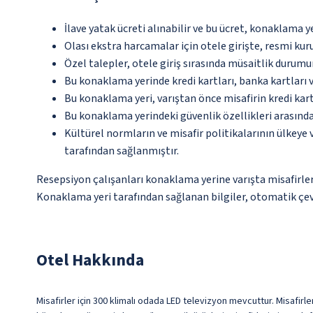
İlave yatak ücreti alınabilir ve bu ücret, konaklama y
Olası ekstra harcamalar için otele girişte, resmi kur
Özel talepler, otele giriş sırasında müsaitlik durumu
Bu konaklama yerinde kredi kartları, banka kartları 
Bu konaklama yeri, varıştan önce misafirin kredi kar
Bu konaklama yerindeki güvenlik özellikleri arasınd
Kültürel normların ve misafir politikalarının ülkeye
tarafından sağlanmıştır.
Resepsiyon çalışanları konaklama yerine varışta misafirleri
Konaklama yeri tarafından sağlanan bilgiler, otomatik çevir
Otel Hakkında
Misafirler için 300 klimalı odada LED televizyon mevcuttur. Misafirler