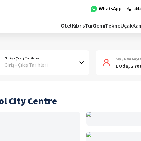
WhatsApp
444
Otel
Kıbrıs
Tur
Gemi
Tekne
Uçak
Ka
Giriş - Çıkış Tarihleri
Kişi, Oda Sayıs
Giriş - Çıkış Tarihleri
1 Oda, 2 Ye
ol City Centre