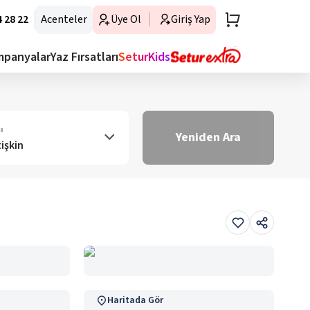
 28 22
Acenteler
Üye Ol
Giriş Yap
mpanyalar
Yaz Fırsatları
SeturKids
ı
Yeniden Ara
tişkin
Haritada Gör