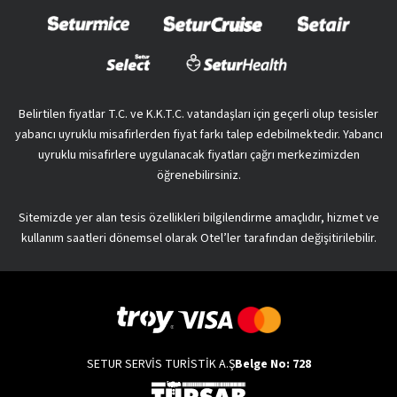
Belirtilen fiyatlar T.C. ve K.K.T.C. vatandaşları için geçerli olup tesisler
yabancı uyruklu misafirlerden fiyat farkı talep edebilmektedir. Yabancı
uyruklu misafirlere uygulanacak fiyatları çağrı merkezimizden
öğrenebilirsiniz.
Sitemizde yer alan tesis özellikleri bilgilendirme amaçlıdır, hizmet ve
kullanım saatleri dönemsel olarak Otel’ler tarafından değişitirilebilir.
SETUR SERVİS TURİSTİK A.Ş
Belge No: 728