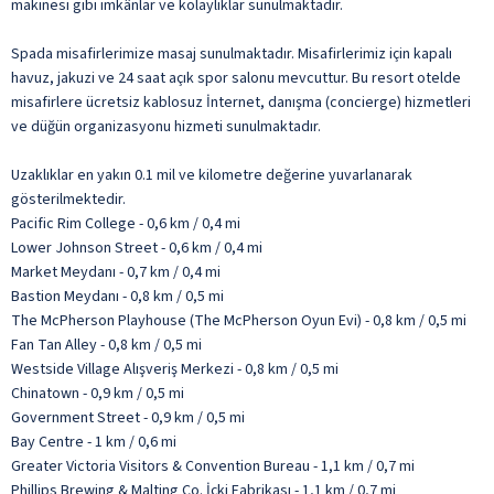
makinesi gibi imkânlar ve kolaylıklar sunulmaktadır.
Spada misafirlerimize masaj sunulmaktadır. Misafirlerimiz için kapalı
havuz, jakuzi ve 24 saat açık spor salonu mevcuttur. Bu resort otelde
misafirlere ücretsiz kablosuz İnternet, danışma (concierge) hizmetleri
ve düğün organizasyonu hizmeti sunulmaktadır.
Uzaklıklar en yakın 0.1 mil ve kilometre değerine yuvarlanarak
gösterilmektedir.
Pacific Rim College - 0,6 km / 0,4 mi
Lower Johnson Street - 0,6 km / 0,4 mi
Market Meydanı - 0,7 km / 0,4 mi
Bastion Meydanı - 0,8 km / 0,5 mi
The McPherson Playhouse (The McPherson Oyun Evi) - 0,8 km / 0,5 mi
Fan Tan Alley - 0,8 km / 0,5 mi
Westside Village Alışveriş Merkezi - 0,8 km / 0,5 mi
Chinatown - 0,9 km / 0,5 mi
Government Street - 0,9 km / 0,5 mi
Bay Centre - 1 km / 0,6 mi
Greater Victoria Visitors & Convention Bureau - 1,1 km / 0,7 mi
Phillips Brewing & Malting Co. İçki Fabrikası - 1,1 km / 0,7 mi