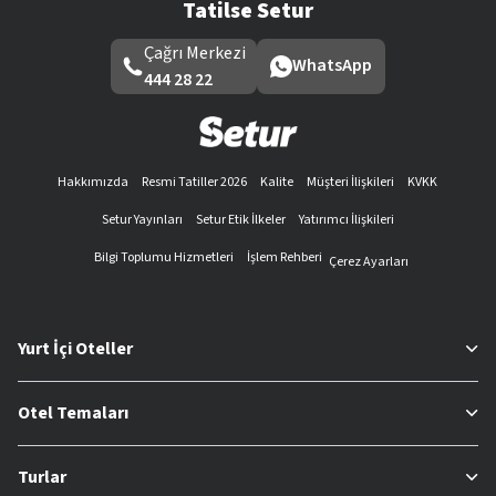
Tatilse Setur
Çağrı Merkezi
WhatsApp
444 28 22
Hakkımızda
Resmi Tatiller 2026
Kalite
Müşteri İlişkileri
KVKK
Setur Yayınları
Setur Etik İlkeler
Yatırımcı İlişkileri
Bilgi Toplumu Hizmetleri
İşlem Rehberi
Çerez Ayarları
Yurt İçi Oteller
Otel Temaları
Turlar