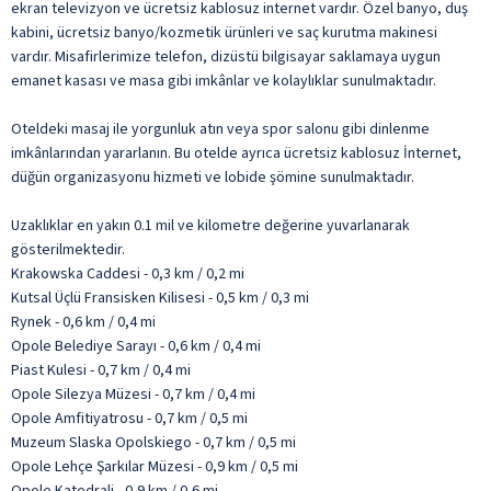
ekran televizyon ve ücretsiz kablosuz internet vardır. Özel banyo, duş
kabini, ücretsiz banyo/kozmetik ürünleri ve saç kurutma makinesi
vardır. Misafirlerimize telefon, dizüstü bilgisayar saklamaya uygun
emanet kasası ve masa gibi imkânlar ve kolaylıklar sunulmaktadır.
Oteldeki masaj ile yorgunluk atın veya spor salonu gibi dinlenme
imkânlarından yararlanın. Bu otelde ayrıca ücretsiz kablosuz İnternet,
düğün organizasyonu hizmeti ve lobide şömine sunulmaktadır.
Uzaklıklar en yakın 0.1 mil ve kilometre değerine yuvarlanarak
gösterilmektedir.
Krakowska Caddesi - 0,3 km / 0,2 mi
Kutsal Üçlü Fransisken Kilisesi - 0,5 km / 0,3 mi
Rynek - 0,6 km / 0,4 mi
Opole Belediye Sarayı - 0,6 km / 0,4 mi
Piast Kulesi - 0,7 km / 0,4 mi
Opole Silezya Müzesi - 0,7 km / 0,4 mi
Opole Amfitiyatrosu - 0,7 km / 0,5 mi
Muzeum Slaska Opolskiego - 0,7 km / 0,5 mi
Opole Lehçe Şarkılar Müzesi - 0,9 km / 0,5 mi
Opole Katedrali - 0,9 km / 0,6 mi