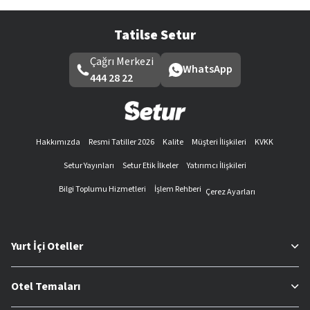
Tatilse Setur
Çağrı Merkezi
WhatsApp
444 28 22
Hakkımızda
Resmi Tatiller 2026
Kalite
Müşteri İlişkileri
KVKK
Setur Yayınları
Setur Etik İlkeler
Yatırımcı İlişkileri
Bilgi Toplumu Hizmetleri
İşlem Rehberi
Çerez Ayarları
Yurt İçi Oteller
Otel Temaları