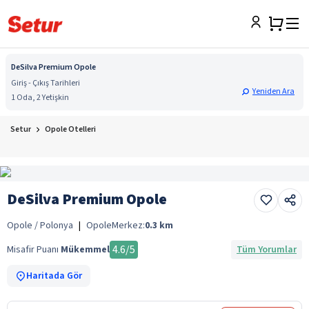
DeSilva Premium Opole
Giriş - Çıkış Tarihleri
Yeniden Ara
1 Oda, 2 Yetişkin
Setur
Opole Otelleri
DeSilva Premium Opole
Opole / Polonya
|
Opole
Merkez:
0.3
km
4.6
/5
Misafir Puanı
Mükemmel
Tüm Yorumlar
Haritada Gör