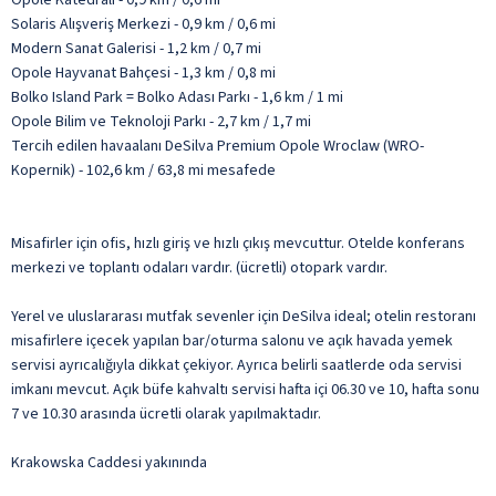
Solaris Alışveriş Merkezi - 0,9 km / 0,6 mi
Modern Sanat Galerisi - 1,2 km / 0,7 mi
Opole Hayvanat Bahçesi - 1,3 km / 0,8 mi
Bolko Island Park = Bolko Adası Parkı - 1,6 km / 1 mi
Opole Bilim ve Teknoloji Parkı - 2,7 km / 1,7 mi
Tercih edilen havaalanı DeSilva Premium Opole Wroclaw (WRO-
Kopernik) - 102,6 km / 63,8 mi mesafede
Misafirler için ofis, hızlı giriş ve hızlı çıkış mevcuttur. Otelde konferans
merkezi ve toplantı odaları vardır. (ücretli) otopark vardır.
Yerel ve uluslararası mutfak sevenler için DeSilva ideal; otelin restoranı
misafirlere içecek yapılan bar/oturma salonu ve açık havada yemek
servisi ayrıcalığıyla dikkat çekiyor. Ayrıca belirli saatlerde oda servisi
imkanı mevcut. Açık büfe kahvaltı servisi hafta içi 06.30 ve 10, hafta sonu
7 ve 10.30 arasında ücretli olarak yapılmaktadır.
Krakowska Caddesi yakınında