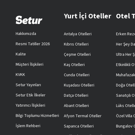
Yurt İçi Oteller
Otel 
Hakkımızda
Antalya Otelleri
Erken Reze
Resmi Tatiller 2026
Kıbrıs Otelleri
Her Şey Da
Kalite
Çeşme Otelleri
Ultra Her Ş
Müşteri İlişkileri
Kaş Otelleri
Etkinlikli O
KVKK
Cunda Otelleri
Muhafazak
Setur Yayınları
Kuşadası Otelleri
Doğa Otell
Setur Etik İlkeler
Datça Otelleri
Sanatçılı O
Yatırımcı İlişkileri
Abant Otelleri
Lüks Otell
Bilgi Toplumu Hizmetleri
Afyon Termal Oteller
Özel Villa
İşlem Rehberi
Sapanca Otelleri
Bungalov O