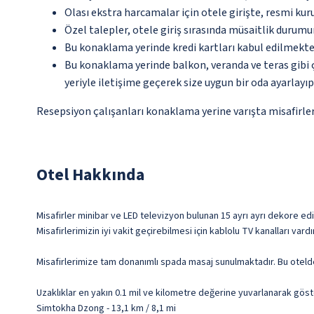
Olası ekstra harcamalar için otele girişte, resmi kur
Özel talepler, otele giriş sırasında müsaitlik durumu
Bu konaklama yerinde kredi kartları kabul edilmekte
Bu konaklama yerinde balkon, veranda ve teras gibi 
yeriyle iletişime geçerek size uygun bir oda ayarlayı
Resepsiyon çalışanları konaklama yerine varışta misafirleri
Otel Hakkında
Misafirler minibar ve LED televizyon bulunan 15 ayrı ayrı dekore ed
Misafirlerimizin iyi vakit geçirebilmesi için kablolu TV kanalları vard
Misafirlerimize tam donanımlı spada masaj sunulmaktadır. Bu oteld
Uzaklıklar en yakın 0.1 mil ve kilometre değerine yuvarlanarak göst
Simtokha Dzong - 13,1 km / 8,1 mi