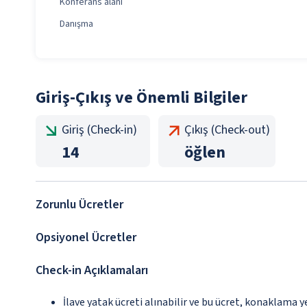
Konferans alanı
Danışma
Giriş-Çıkış ve Önemli Bilgiler
Giriş (Check-in)
Çıkış (Check-out)
14
öğlen
Zorunlu Ücretler
Opsiyonel Ücretler
Check-in Açıklamaları
İlave yatak ücreti alınabilir ve bu ücret, konaklama y