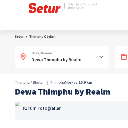
Setur Servis Turistik A.Ş.
Belge No: 728
Setur
Thimphu Otelleri
Otel / Konum
Thimphu / Bhutan
|
Thimphu
Merkez:
10.9
km
Dewa Thimphu by Realm
Tüm Fotoğraflar