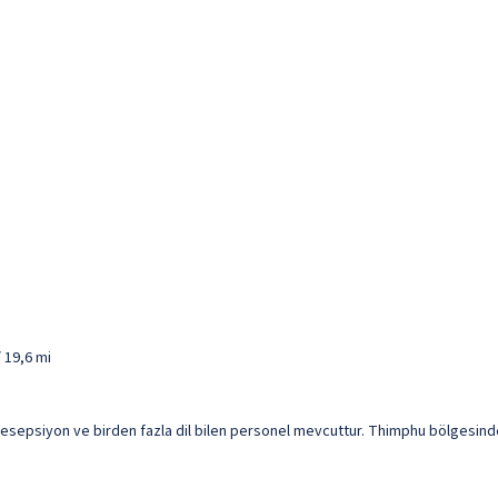
/ 19,6 mi
 resepsiyon ve birden fazla dil bilen personel mevcuttur. Thimphu bölgesinde