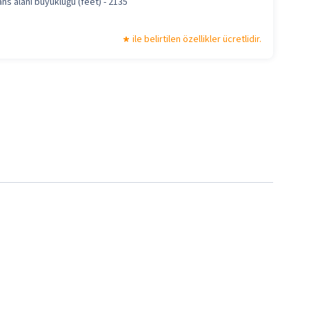
ns alanı büyüklüğü (feet) - 2135
ile belirtilen özellikler ücretlidir.