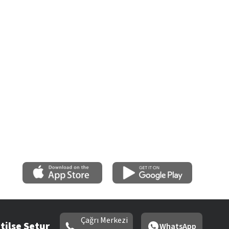
Çağrı Merkezi
tilse Setur
WhatsApp