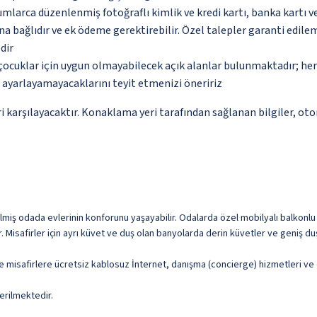
umlarca düzenlenmiş fotoğraflı kimlik ve kredi kartı, banka kartı v
na bağlıdır ve ek ödeme gerektirebilir. Özel talepler garanti edile
dir
çocuklar için uygun olmayabilecek açık alanlar bulunmaktadır; he
p ayarlayamayacaklarını teyit etmenizi öneririz
 karşılayacaktır. Konaklama yeri tarafından sağlanan bilgiler, otoma
ilmiş odada evlerinin konforunu yaşayabilir. Odalarda özel mobilyalı balkonlu
ır. Misafirler için ayrı küvet ve duş olan banyolarda derin küvetler ve geniş duş
e misafirlere ücretsiz kablosuz İnternet, danışma (concierge) hizmetleri v
erilmektedir.