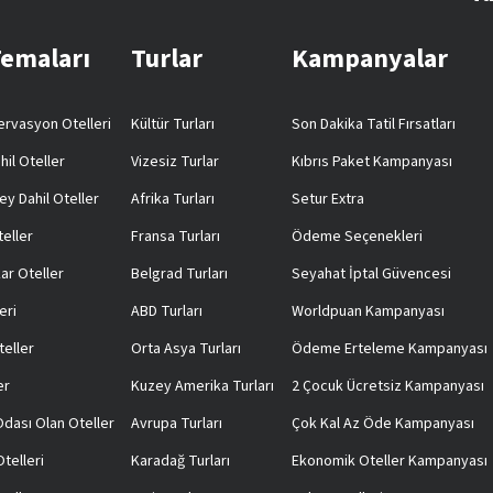
Temaları
Turlar
Kampanyalar
rvasyon Otelleri
Kültür Turları
Son Dakika Tatil Fırsatları
hil Oteller
Vizesiz Turlar
Kıbrıs Paket Kampanyası
ey Dahil Oteller
Afrika Turları
Setur Extra
teller
Fransa Turları
Ödeme Seçenekleri
ar Oteller
Belgrad Turları
Seyahat İptal Güvencesi
eri
ABD Turları
Worldpuan Kampanyası
teller
Orta Asya Turları
Ödeme Erteleme Kampanyası
er
Kuzey Amerika Turları
2 Çocuk Ücretsiz Kampanyası
 Odası Olan Oteller
Avrupa Turları
Çok Kal Az Öde Kampanyası
telleri
Karadağ Turları
Ekonomik Oteller Kampanyası