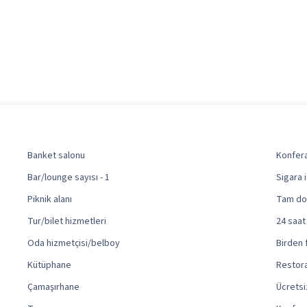
Banket salonu
Konfera
Bar/lounge sayısı - 1
Sigara 
Piknik alanı
Tam do
Tur/bilet hizmetleri
24 saat
Oda hizmetçisi/belboy
Birden 
Kütüphane
Restora
Çamaşırhane
Ücretsi