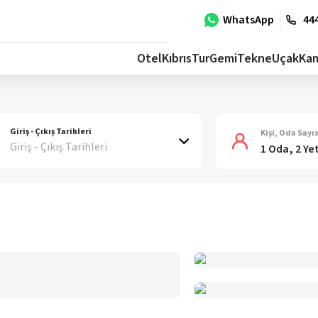
WhatsApp
444
Otel
Kıbrıs
Tur
Gemi
Tekne
Uçak
Ka
Giriş - Çıkış Tarihleri
Kişi, Oda Sayıs
Giriş - Çıkış Tarihleri
1 Oda, 2 Ye