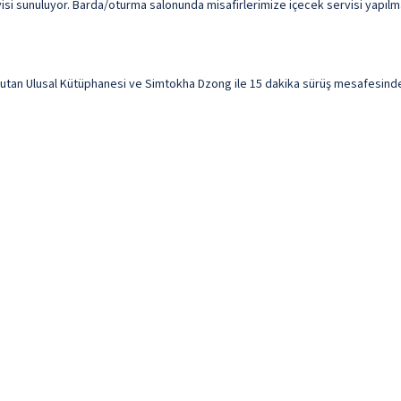
isi sunuluyor. Barda/oturma salonunda misafirlerimize içecek servisi yapılm
 Ulusal Kütüphanesi ve Simtokha Dzong ile 15 dakika sürüş mesafesinde ko