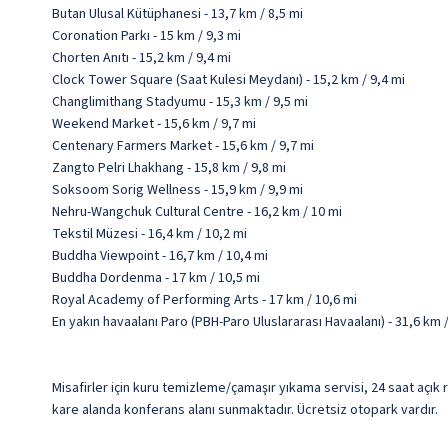
Butan Ulusal Kütüphanesi - 13,7 km / 8,5 mi
Coronation Parkı - 15 km / 9,3 mi
Chorten Anıtı - 15,2 km / 9,4 mi
Clock Tower Square (Saat Kulesi Meydanı) - 15,2 km / 9,4 mi
Changlimithang Stadyumu - 15,3 km / 9,5 mi
Weekend Market - 15,6 km / 9,7 mi
Centenary Farmers Market - 15,6 km / 9,7 mi
Zangto Pelri Lhakhang - 15,8 km / 9,8 mi
Soksoom Sorig Wellness - 15,9 km / 9,9 mi
Nehru-Wangchuk Cultural Centre - 16,2 km / 10 mi
Tekstil Müzesi - 16,4 km / 10,2 mi
Buddha Viewpoint - 16,7 km / 10,4 mi
Buddha Dordenma - 17 km / 10,5 mi
Royal Academy of Performing Arts - 17 km / 10,6 mi
En yakın havaalanı Paro (PBH-Paro Uluslararası Havaalanı) - 31,6 km 
Misafirler için kuru temizleme/çamaşır yıkama servisi, 24 saat açık
kare alanda konferans alanı sunmaktadır. Ücretsiz otopark vardır.