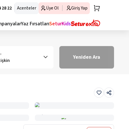
 28 22
Acenteler
Üye Ol
Giriş Yap
mpanyalar
Yaz Fırsatları
SeturKids
ı
Yeniden Ara
tişkin
Haritada Gör