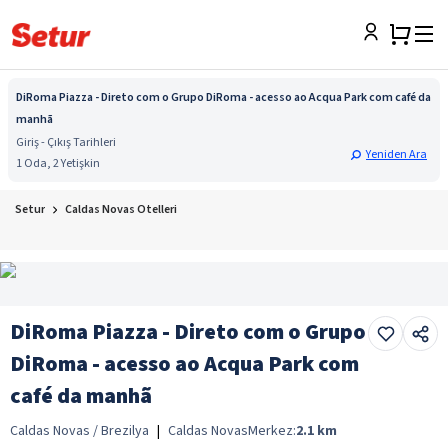
DiRoma Piazza - Direto com o Grupo DiRoma - acesso ao Acqua Park com café da
manhã
Giriş - Çıkış Tarihleri
Yeniden Ara
1 Oda, 2 Yetişkin
Setur
Caldas Novas Otelleri
DiRoma Piazza - Direto com o Grupo
DiRoma - acesso ao Acqua Park com
café da manhã
Caldas Novas / Brezilya
|
Caldas Novas
Merkez:
2.1
km