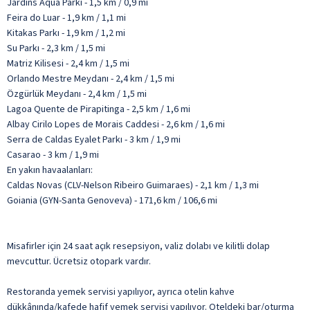
Jardins Aqua Parkı - 1,5 km / 0,9 mi
Feira do Luar - 1,9 km / 1,1 mi
Kitakas Parkı - 1,9 km / 1,2 mi
Su Parkı - 2,3 km / 1,5 mi
Matriz Kilisesi - 2,4 km / 1,5 mi
Orlando Mestre Meydanı - 2,4 km / 1,5 mi
Özgürlük Meydanı - 2,4 km / 1,5 mi
Lagoa Quente de Pirapitinga - 2,5 km / 1,6 mi
Albay Cirilo Lopes de Morais Caddesi - 2,6 km / 1,6 mi
Serra de Caldas Eyalet Parkı - 3 km / 1,9 mi
Casarao - 3 km / 1,9 mi
En yakın havaalanları:
Caldas Novas (CLV-Nelson Ribeiro Guimaraes) - 2,1 km / 1,3 mi
Goiania (GYN-Santa Genoveva) - 171,6 km / 106,6 mi
Misafirler için 24 saat açık resepsiyon, valiz dolabı ve kilitli dolap
mevcuttur. Ücretsiz otopark vardır.
Restoranda yemek servisi yapılıyor, ayrıca otelin kahve
dükkânında/kafede hafif yemek servisi yapılıyor. Oteldeki bar/oturma