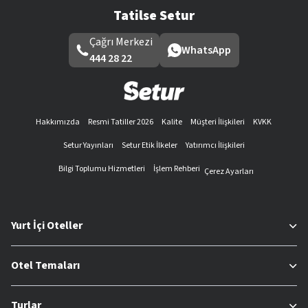
Tatilse Setur
Çağrı Merkezi
WhatsApp
444 28 22
Hakkımızda
Resmi Tatiller 2026
Kalite
Müşteri İlişkileri
KVKK
Setur Yayınları
Setur Etik İlkeler
Yatırımcı İlişkileri
Bilgi Toplumu Hizmetleri
İşlem Rehberi
Çerez Ayarları
Yurt İçi Oteller
Otel Temaları
Turlar