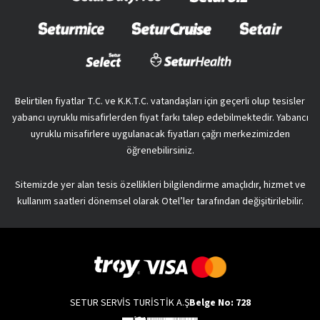
Belirtilen fiyatlar T.C. ve K.K.T.C. vatandaşları için geçerli olup tesisler
yabancı uyruklu misafirlerden fiyat farkı talep edebilmektedir. Yabancı
uyruklu misafirlere uygulanacak fiyatları çağrı merkezimizden
öğrenebilirsiniz.
Sitemizde yer alan tesis özellikleri bilgilendirme amaçlıdır, hizmet ve
kullanım saatleri dönemsel olarak Otel’ler tarafından değişitirilebilir.
SETUR SERVİS TURİSTİK A.Ş
Belge No: 728