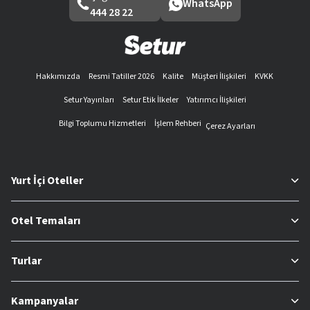
WhatsApp
444 28 22
Hakkımızda
Resmi Tatiller 2026
Kalite
Müşteri İlişkileri
KVKK
Setur Yayınları
Setur Etik İlkeler
Yatırımcı İlişkileri
Bilgi Toplumu Hizmetleri
İşlem Rehberi
Çerez Ayarları
Yurt İçi Oteller
Otel Temaları
Turlar
Kampanyalar