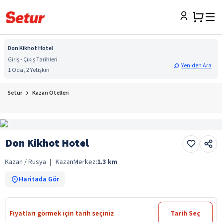
Don Kikhot Hotel
Giriş - Çıkış Tarihleri
Yeniden Ara
1 Oda, 2 Yetişkin
Setur
Kazan Otelleri
Don Kikhot Hotel
Kazan / Rusya
|
Kazan
Merkez:
1.3
km
Haritada Gör
Fiyatları görmek için tarih seçiniz
Tarih Seç