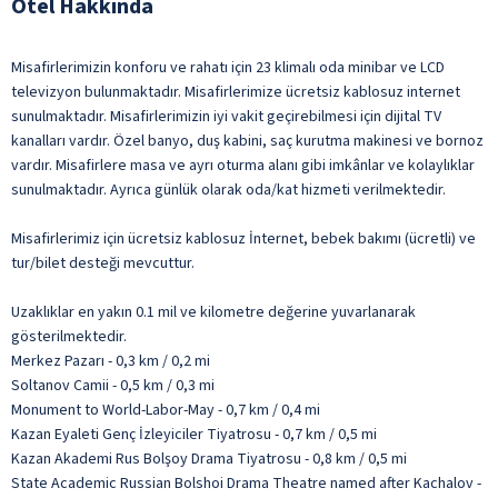
Otel Hakkında
Misafirlerimizin konforu ve rahatı için 23 klimalı oda minibar ve LCD
televizyon bulunmaktadır. Misafirlerimize ücretsiz kablosuz internet
sunulmaktadır. Misafirlerimizin iyi vakit geçirebilmesi için dijital TV
kanalları vardır. Özel banyo, duş kabini, saç kurutma makinesi ve bornoz
vardır. Misafirlere masa ve ayrı oturma alanı gibi imkânlar ve kolaylıklar
sunulmaktadır. Ayrıca günlük olarak oda/kat hizmeti verilmektedir.
Misafirlerimiz için ücretsiz kablosuz İnternet, bebek bakımı (ücretli) ve
tur/bilet desteği mevcuttur.
Uzaklıklar en yakın 0.1 mil ve kilometre değerine yuvarlanarak
gösterilmektedir.
Merkez Pazarı - 0,3 km / 0,2 mi
Soltanov Camii - 0,5 km / 0,3 mi
Monument to World-Labor-May - 0,7 km / 0,4 mi
Kazan Eyaleti Genç İzleyiciler Tiyatrosu - 0,7 km / 0,5 mi
Kazan Akademi Rus Bolşoy Drama Tiyatrosu - 0,8 km / 0,5 mi
State Academic Russian Bolshoi Drama Theatre named after Kachalov -