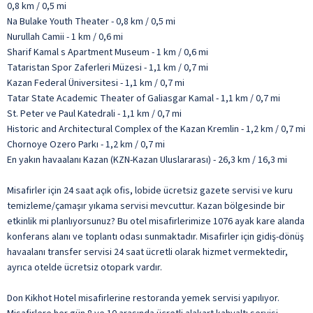
0,8 km / 0,5 mi
Na Bulake Youth Theater - 0,8 km / 0,5 mi
Nurullah Camii - 1 km / 0,6 mi
Sharif Kamal s Apartment Museum - 1 km / 0,6 mi
Tataristan Spor Zaferleri Müzesi - 1,1 km / 0,7 mi
Kazan Federal Üniversitesi - 1,1 km / 0,7 mi
Tatar State Academic Theater of Galiasgar Kamal - 1,1 km / 0,7 mi
St. Peter ve Paul Katedrali - 1,1 km / 0,7 mi
Historic and Architectural Complex of the Kazan Kremlin - 1,2 km / 0,7 mi
Chornoye Ozero Parkı - 1,2 km / 0,7 mi
En yakın havaalanı Kazan (KZN-Kazan Uluslararası) - 26,3 km / 16,3 mi
Misafirler için 24 saat açık ofis, lobide ücretsiz gazete servisi ve kuru
temizleme/çamaşır yıkama servisi mevcuttur. Kazan bölgesinde bir
etkinlik mi planlıyorsunuz? Bu otel misafirlerimize 1076 ayak kare alanda
konferans alanı ve toplantı odası sunmaktadır. Misafirler için gidiş-dönüş
havaalanı transfer servisi 24 saat ücretli olarak hizmet vermektedir,
ayrıca otelde ücretsiz otopark vardır.
Don Kikhot Hotel misafirlerine restoranda yemek servisi yapılıyor.