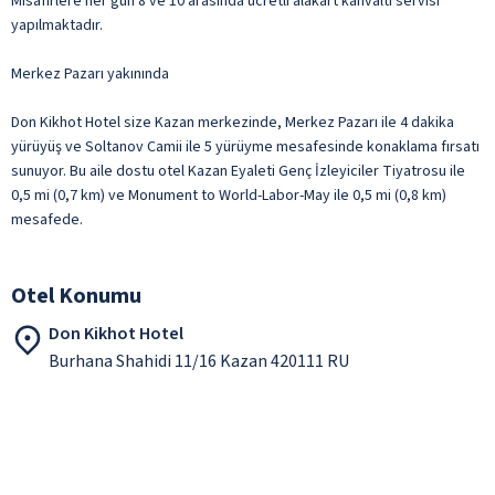
Misafirlere her gün 8 ve 10 arasında ücretli alakart kahvaltı servisi
yapılmaktadır.
Merkez Pazarı yakınında
Don Kikhot Hotel size Kazan merkezinde, Merkez Pazarı ile 4 dakika
yürüyüş ve Soltanov Camii ile 5 yürüyme mesafesinde konaklama fırsatı
sunuyor. Bu aile dostu otel Kazan Eyaleti Genç İzleyiciler Tiyatrosu ile
0,5 mi (0,7 km) ve Monument to World-Labor-May ile 0,5 mi (0,8 km)
mesafede.
Otel Konumu
Don Kikhot Hotel
Burhana Shahidi 11/16 Kazan 420111 RU