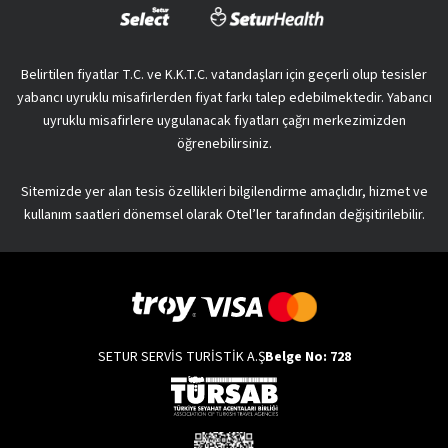
Belirtilen fiyatlar T.C. ve K.K.T.C. vatandaşları için geçerli olup tesisler
yabancı uyruklu misafirlerden fiyat farkı talep edebilmektedir. Yabancı
uyruklu misafirlere uygulanacak fiyatları çağrı merkezimizden
öğrenebilirsiniz.
Sitemizde yer alan tesis özellikleri bilgilendirme amaçlıdır, hizmet ve
kullanım saatleri dönemsel olarak Otel’ler tarafından değişitirilebilir.
SETUR SERVİS TURİSTİK A.Ş
Belge No: 728