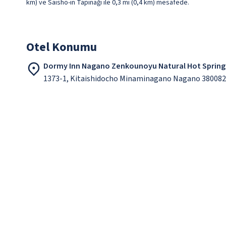
km) ve Saisho-in Tapınağı ile 0,3 mi (0,4 km) mesafede.
Otel Konumu
Dormy Inn Nagano Zenkounoyu Natural Hot Spring
1373-1, Kitaishidocho Minaminagano Nagano 380082