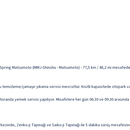
 Spring Matsumoto (MMJ-Shinshu - Matsumoto) - 77,5 km / 48,2 mi mesafed
uru temizleme/çamaşır yıkama servisi mevcuttur. Kısıtlı kapasitede otopark va
randa yemek servisi yapılıyor. Misafirlere her gün 06.30 ve 09.30 arasında ü
inde, Zenko-ji Tapınağı ve Saiko-ji Tapınağı ile 5 dakika sürüş mesafesind