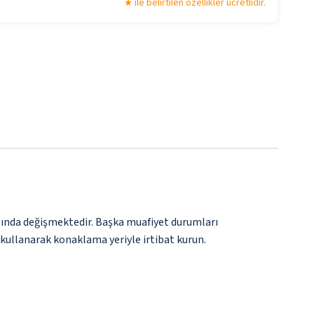
ile belirtilen özellikler ücretlidir.
rasında değişmektedir. Başka muafiyet durumları
 kullanarak konaklama yeriyle irtibat kurun.