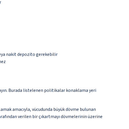
r
eya nakit depozito gerekebilir
mez
ayın. Burada listelenen politikalar konaklama yeri
 sağlamak amacıyla, vücudunda büyük dövme bulunan
arafından verilen bir çıkartmayı dövmelerinin üzerine