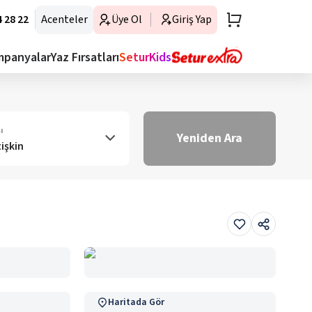
 28 22
Acenteler
Üye Ol
Giriş Yap
mpanyalar
Yaz Fırsatları
SeturKids
ı
Yeniden Ara
tişkin
Haritada Gör