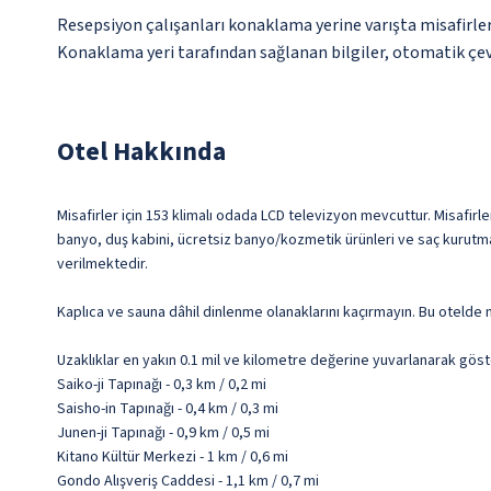
Resepsiyon çalışanları konaklama yerine varışta misafirleri
Konaklama yeri tarafından sağlanan bilgiler, otomatik çevir
Otel Hakkında
Misafirler için 153 klimalı odada LCD televizyon mevcuttur. Misafirler
banyo, duş kabini, ücretsiz banyo/kozmetik ürünleri ve saç kurutma
verilmektedir.
Kaplıca ve sauna dâhil dinlenme olanaklarını kaçırmayın. Bu otelde
Uzaklıklar en yakın 0.1 mil ve kilometre değerine yuvarlanarak göst
Saiko-ji Tapınağı - 0,3 km / 0,2 mi
Saisho-in Tapınağı - 0,4 km / 0,3 mi
Junen-ji Tapınağı - 0,9 km / 0,5 mi
Kitano Kültür Merkezi - 1 km / 0,6 mi
Gondo Alışveriş Caddesi - 1,1 km / 0,7 mi