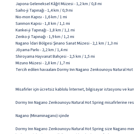
Japona Geleneksel Kâğıt Müzesi - 1,2 km / 0,8 mi
Saiho-ji Tapınağı - 1,4 km / 0,9 mi
Nio-mon Kapısı - 1,6 km / 1 mi
Sanmon Kapısı - 1,8 km / 1,1 mi
Kankei-ji Tapınağı - 1,8 km / 1,1 mi
Zenko-ji Tapınağı - 1,9 km / 1,2 mi
Nagano İdari Bölgesi Şinano Sanat Müzesi - 2,1 km / 1,3 mi
Jōyama Parkı - 2,2 km / 1,4 mi
Shiroyama Hayvanat Bahçesi - 2,5 km / 1,5 mi
Mizuno Müzesi - 2,8 km / 1,7 mi
Tercih edilen havaalanı Dormy Inn Nagano Zenkounoyu Natural Hot
Misafirler için ücretsiz kablolu İnternet, bilgisayar istasyonu ve k
Dormy Inn Nagano Zenkounoyu Natural Hot Spring misafirlerine resto
Nagano (Minaminagano) içinde
Dormy Inn Nagano Zenkounoyu Natural Hot Spring size Nagano merkez