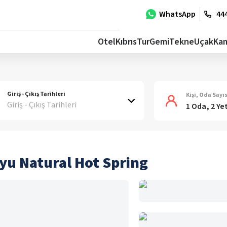
WhatsApp
444
Otel
Kıbrıs
Tur
Gemi
Tekne
Uçak
Ka
Giriş - Çıkış Tarihleri
Kişi, Oda Sayıs
Giriş - Çıkış Tarihleri
1 Oda, 2 Ye
u Natural Hot Spring