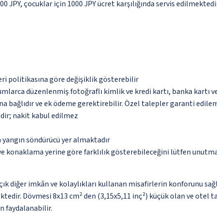
000 JPY, çocuklar için 1000 JPY ücret karşılığında servis edilmektedi
eri politikasına göre değişiklik gösterebilir
umlarca düzenlenmiş fotoğraflı kimlik ve kredi kartı, banka kartı v
na bağlıdır ve ek ödeme gerektirebilir. Özel talepler garanti edile
dir; nakit kabul edilmez
a yangın söndürücü yer almaktadır
 ve konaklama yerine göre farklılık gösterebileceğini lütfen unutm
açık diğer imkân ve kolaylıkları kullanan misafirlerin konforunu
ktedir. Dövmesi 8x13 cm² den (3,15x5,11 inç²) küçük olan ve otel t
n faydalanabilir.