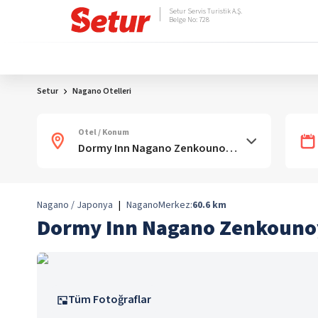
Setur Servis Turistik A.Ş.
Belge No: 728
Setur
Nagano Otelleri
Otel / Konum
Nagano / Japonya
|
Nagano
Merkez:
60.6
km
Dormy Inn Nagano Zenkounoy
Tüm Fotoğraflar