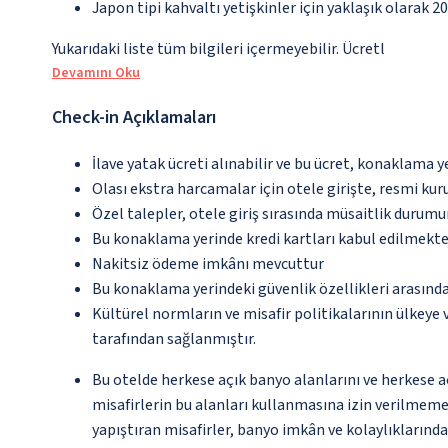
Japon tipi kahvaltı yetişkinler için yaklaşık olarak 2
Yukarıdaki liste tüm bilgileri içermeyebilir. Ücretl
Devamını Oku
Check-in Açıklamaları
İlave yatak ücreti alınabilir ve bu ücret, konaklama y
Olası ekstra harcamalar için otele girişte, resmi kur
Özel talepler, otele giriş sırasında müsaitlik durumu
Bu konaklama yerinde kredi kartları kabul edilmekte
Nakitsiz ödeme imkânı mevcuttur
Bu konaklama yerindeki güvenlik özellikleri arasınd
Kültürel normların ve misafir politikalarının ülkeye
tarafından sağlanmıştır.
Bu otelde herkese açık banyo alanlarını ve herkese 
misafirlerin bu alanları kullanmasına izin verilmeme
yapıştıran misafirler, banyo imkân ve kolaylıklarında