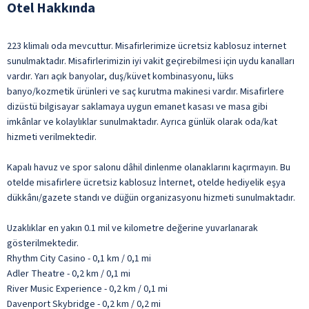
Otel Hakkında
223 klimalı oda mevcuttur. Misafirlerimize ücretsiz kablosuz internet
sunulmaktadır. Misafirlerimizin iyi vakit geçirebilmesi için uydu kanalları
vardır. Yarı açık banyolar, duş/küvet kombinasyonu, lüks
banyo/kozmetik ürünleri ve saç kurutma makinesi vardır. Misafirlere
dizüstü bilgisayar saklamaya uygun emanet kasası ve masa gibi
imkânlar ve kolaylıklar sunulmaktadır. Ayrıca günlük olarak oda/kat
hizmeti verilmektedir.
Kapalı havuz ve spor salonu dâhil dinlenme olanaklarını kaçırmayın. Bu
otelde misafirlere ücretsiz kablosuz İnternet, otelde hediyelik eşya
dükkânı/gazete standı ve düğün organizasyonu hizmeti sunulmaktadır.
Uzaklıklar en yakın 0.1 mil ve kilometre değerine yuvarlanarak
gösterilmektedir.
Rhythm City Casino - 0,1 km / 0,1 mi
Adler Theatre - 0,2 km / 0,1 mi
River Music Experience - 0,2 km / 0,1 mi
Davenport Skybridge - 0,2 km / 0,2 mi