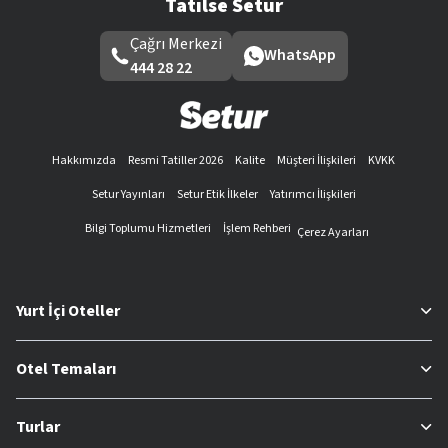
Tatilse Setur
Çağrı Merkezi
WhatsApp
444 28 22
Hakkımızda
Resmi Tatiller 2026
Kalite
Müşteri İlişkileri
KVKK
Setur Yayınları
Setur Etik İlkeler
Yatırımcı İlişkileri
Bilgi Toplumu Hizmetleri
İşlem Rehberi
Çerez Ayarları
Yurt İçi Oteller
Otel Temaları
Turlar