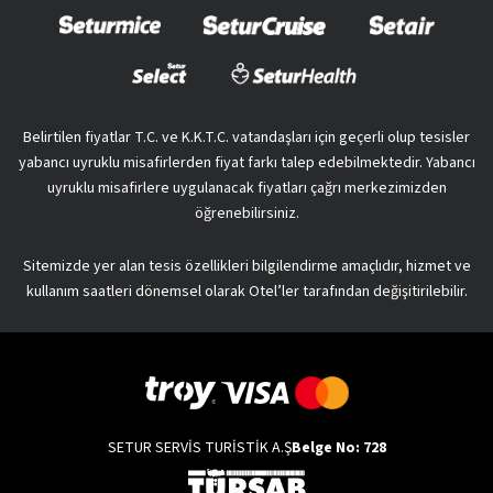
Belirtilen fiyatlar T.C. ve K.K.T.C. vatandaşları için geçerli olup tesisler
yabancı uyruklu misafirlerden fiyat farkı talep edebilmektedir. Yabancı
uyruklu misafirlere uygulanacak fiyatları çağrı merkezimizden
öğrenebilirsiniz.
Sitemizde yer alan tesis özellikleri bilgilendirme amaçlıdır, hizmet ve
kullanım saatleri dönemsel olarak Otel’ler tarafından değişitirilebilir.
SETUR SERVİS TURİSTİK A.Ş
Belge No: 728