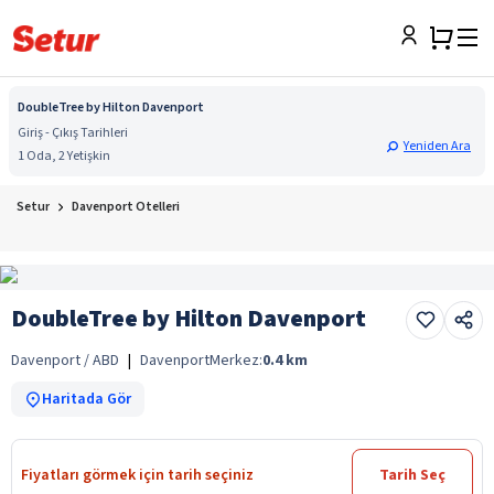
DoubleTree by Hilton Davenport
Giriş - Çıkış Tarihleri
Yeniden Ara
1 Oda, 2 Yetişkin
Setur
Davenport Otelleri
DoubleTree by Hilton Davenport
Davenport / ABD
|
Davenport
Merkez:
0.4
km
Haritada Gör
Fiyatları görmek için tarih seçiniz
Tarih Seç