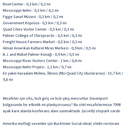
RiverCenter - 0,3 km / 0,2 mi
Mississippi Nehri - 0,3 km / 0,2 mi
Figge Sanat Müzesi - 0,3 km / 0,2 mi
Government Köprüsü - 0,5 km / 0,3 mi
Quad Cities Visitor Center - 0,5 km / 0,3 mi
Palmer College of Chiropractic - 0,5 km / 0,3 mi
Freight House Farmers Market - 0,5 km / 0,3 mi
Alman Amerikan Kültürel Miras Merkezi - 0,9 km / 0,5 mi
B.J. and Mabel Palmer Konağı - 0,9 km / 0,5 mi
Mississippi River Visitors Center - 1 km / 0,6 mi
Mississippi Nehri Projesi - 1,1 km / 0,7 mi
En yakın havaalanı Moline, İllinois (MLI-Quad City Uluslararası) - 15,7 km /
9,8 mi
Misafirler için ofis, hızlı giriş ve hızlı çıkış mevcuttur. Davenport
bölgesinde bir etkinlik mi planlıyorsunuz? Bu otel misafirlerimize 7998
ayak kare alanda konferans alanı sunmaktadır. (ücretli) otopark vardır.
Amerika mutfağı sevenler için Bucktown Social ideal; otelin restoranı