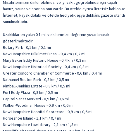
Misafirlerimizin dinlenebilmesi ve iyi vakit geçirebilmesi için kapalı
havuz, sauna ve spor salonu vardır. Bu otelde ayrıca ücretsiz kablosuz
İnternet, kayak dolabı ve otelde hediyelik eşya dükkânı/gazete standı
sunulmaktadır.
Uzaklıklar en yakın 0.1 mil ve kilometre değerine yuvarlanarak
gösterilmektedir.
Rotary Park - 0,1 km / 0,1 mi
New Hampshire Hükümet Binası - 0,4 km / 0,2 mi
Mary Baker Eddy Historic House - 0,4 km / 0,2 mi
New Hampshire Historical Society - 0,4 km / 0,3 mi
Greater Concord Chamber of Commerce - 0,6 km / 0,4 mi
Nathaniel Bouton Bark - 0,8 km / 0,5 mi
Kimball-Jenkins Estate - 0,8 km / 0,5 mi
Fort Eddy Plaza - 0,8 km / 0,5 mi
Capitol Sanat Merkezi - 0,9 km / 0,6 mi
Walker-Woodman House - 0,9 km / 0,6 mi
New Hampshire Hospital Scorecard - 0,9 km / 0,6 mi
Horseshoe Island - 1,1 km / 0,7 mi
New Hampshire Law Library - 2,1 km / 1,3 mi