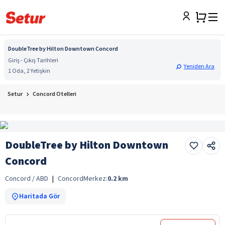
DoubleTree by Hilton Downtown Concord
Giriş - Çıkış Tarihleri
Yeniden Ara
1 Oda, 2 Yetişkin
Setur
Concord Otelleri
DoubleTree by Hilton Downtown
Concord
Concord / ABD
|
Concord
Merkez:
0.2
km
Haritada Gör