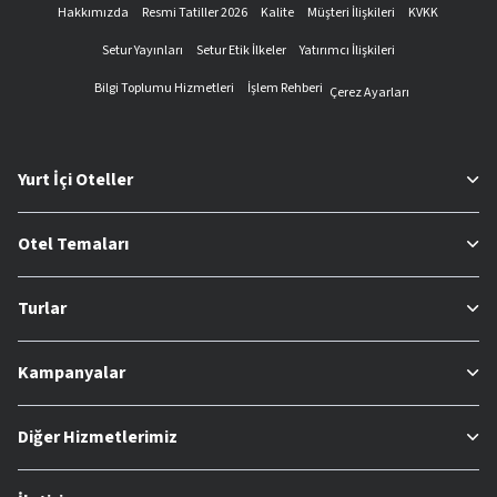
Hakkımızda
Resmi Tatiller 2026
Kalite
Müşteri İlişkileri
KVKK
Setur Yayınları
Setur Etik İlkeler
Yatırımcı İlişkileri
Bilgi Toplumu Hizmetleri
İşlem Rehberi
Çerez Ayarları
Yurt İçi Oteller
Otel Temaları
Turlar
Kampanyalar
Diğer Hizmetlerimiz