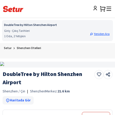
DoubleTree by Hilton Shenzhen Airport
Giriş - Çıkış Tarihleri
Yeniden Ara
1 Oda, 2 Yetişkin
Setur
Shenzhen Otelleri
DoubleTree by Hilton Shenzhen
Airport
Shenzhen / Çin
|
Shenzhen
Merkez:
21.6
km
Haritada Gör