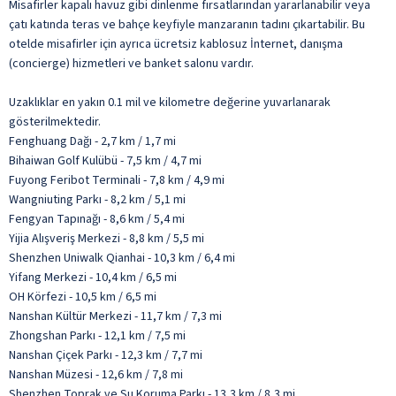
Misafirler kapalı havuz gibi dinlenme fırsatlarından yararlanabilir veya
çatı katında teras ve bahçe keyfiyle manzaranın tadını çıkartabilir. Bu
otelde misafirler için ayrıca ücretsiz kablosuz İnternet, danışma
(concierge) hizmetleri ve banket salonu vardır.
Uzaklıklar en yakın 0.1 mil ve kilometre değerine yuvarlanarak
gösterilmektedir.
Fenghuang Dağı - 2,7 km / 1,7 mi
Bihaiwan Golf Kulübü - 7,5 km / 4,7 mi
Fuyong Feribot Terminali - 7,8 km / 4,9 mi
Wangniuting Parkı - 8,2 km / 5,1 mi
Fengyan Tapınağı - 8,6 km / 5,4 mi
Yijia Alışveriş Merkezi - 8,8 km / 5,5 mi
Shenzhen Uniwalk Qianhai - 10,3 km / 6,4 mi
Yifang Merkezi - 10,4 km / 6,5 mi
OH Körfezi - 10,5 km / 6,5 mi
Nanshan Kültür Merkezi - 11,7 km / 7,3 mi
Zhongshan Parkı - 12,1 km / 7,5 mi
Nanshan Çiçek Parkı - 12,3 km / 7,7 mi
Nanshan Müzesi - 12,6 km / 7,8 mi
Shenzhen Toprak ve Su Koruma Parkı - 13,3 km / 8,3 mi