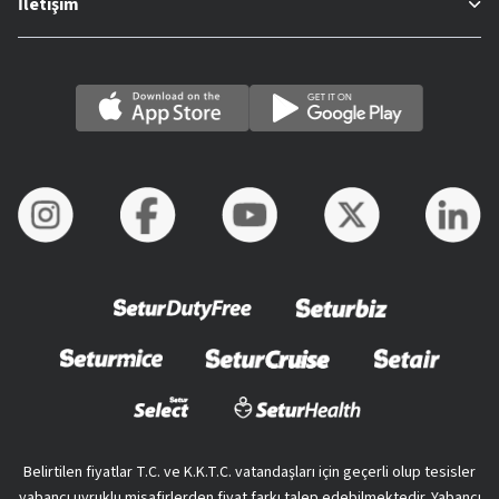
İletişim
Belirtilen fiyatlar T.C. ve K.K.T.C. vatandaşları için geçerli olup tesisler
yabancı uyruklu misafirlerden fiyat farkı talep edebilmektedir. Yabancı