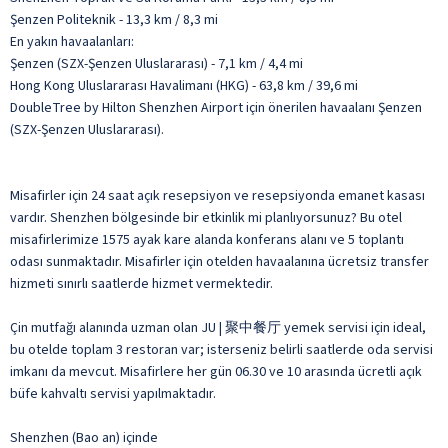
Şenzen Politeknik - 13,3 km / 8,3 mi
En yakın havaalanları:
Şenzen (SZX-Şenzen Uluslararası) - 7,1 km / 4,4 mi
Hong Kong Uluslararası Havalimanı (HKG) - 63,8 km / 39,6 mi
DoubleTree by Hilton Shenzhen Airport için önerilen havaalanı Şenzen
(SZX-Şenzen Uluslararası).
Misafirler için 24 saat açık resepsiyon ve resepsiyonda emanet kasası
vardır. Shenzhen bölgesinde bir etkinlik mi planlıyorsunuz? Bu otel
misafirlerimize 1575 ayak kare alanda konferans alanı ve 5 toplantı
odası sunmaktadır. Misafirler için otelden havaalanına ücretsiz transfer
hizmeti sınırlı saatlerde hizmet vermektedir.
Çin mutfağı alanında uzman olan JU | 聚中餐厅 yemek servisi için ideal,
bu otelde toplam 3 restoran var; isterseniz belirli saatlerde oda servisi
imkanı da mevcut. Misafirlere her gün 06.30 ve 10 arasında ücretli açık
büfe kahvaltı servisi yapılmaktadır.
Shenzhen (Bao an) içinde