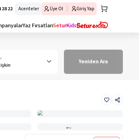
 28 22
Acenteler
Üye Ol
Giriş Yap
mpanyalar
Yaz Fırsatları
SeturKids
ı
Yeniden Ara
tişkin
Haritada Gör