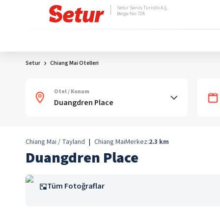
Setur Servis Turistik A.Ş.
Belge No: 728
Setur
Chiang Mai Otelleri
Otel / Konum
Chiang Mai / Tayland
|
Chiang Mai
Merkez:
2.3
km
Duangdren Place
Tüm Fotoğraflar