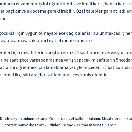
umlarca düzenlenmiş fotoğraflı kimlik ve kredi kartı, banka kartı v
na bağlıdır ve ek ödeme gerektirebilir. Özel talepler garanti edile
dir
çocuklar için uygun olmayabilecek açık alanlar bulunmaktadır; he
p ayarlayamayacaklarını teyit etmenizi öneririz
şlemleri için misafirlerin varıştan en az 24 saat önce rezervasyon o
rine saat gece yarısı sonrasında varış yapacak misafirlerin önced
limatlarını öğrenmek için konaklama yeriyle önceden irtibat kurması
omatik çeviri araçları kullanılarak çevrilmiş olabilir.
LED televizyon bulunmaktadır. Odalarda özel balkon bulunur. Misafirlerimize üc
ni, ücretsiz banyo/kozmetik ürünleri ve saç kurutma makinesi vardır.