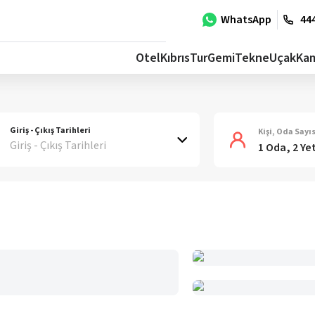
WhatsApp
444
Otel
Kıbrıs
Tur
Gemi
Tekne
Uçak
Ka
Giriş - Çıkış Tarihleri
Kişi, Oda Sayıs
Giriş - Çıkış Tarihleri
1 Oda, 2 Ye