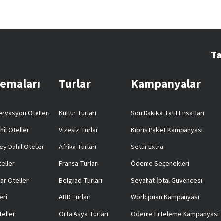
Ta
Temaları
Turlar
Kampanyalar
rvasyon Otelleri
Kültür Turları
Son Dakika Tatil Fırsatları
hil Oteller
Vizesiz Turlar
Kıbrıs Paket Kampanyası
ey Dahil Oteller
Afrika Turları
Setur Extra
teller
Fransa Turları
Ödeme Seçenekleri
ar Oteller
Belgrad Turları
Seyahat İptal Güvencesi
eri
ABD Turları
Worldpuan Kampanyası
teller
Orta Asya Turları
Ödeme Erteleme Kampanyası