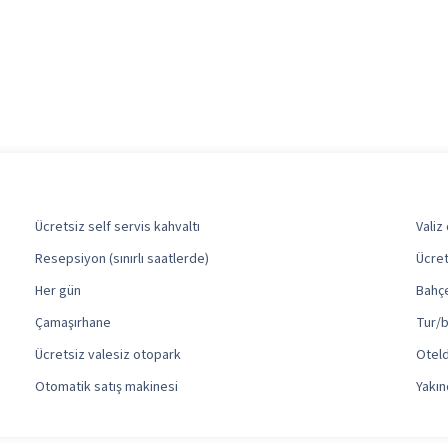
Ücretsiz self servis kahvaltı
Valiz
Resepsiyon (sınırlı saatlerde)
Ücret
Her gün
Bahç
Çamaşırhane
Tur/b
Ücretsiz valesiz otopark
Otel
Otomatik satış makinesi
Yakın