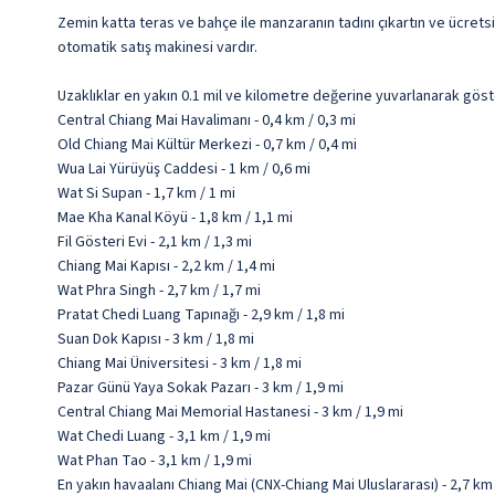
Zemin katta teras ve bahçe ile manzaranın tadını çıkartın ve ücretsi
otomatik satış makinesi vardır.
Uzaklıklar en yakın 0.1 mil ve kilometre değerine yuvarlanarak göst
Central Chiang Mai Havalimanı - 0,4 km / 0,3 mi
Old Chiang Mai Kültür Merkezi - 0,7 km / 0,4 mi
Wua Lai Yürüyüş Caddesi - 1 km / 0,6 mi
Wat Si Supan - 1,7 km / 1 mi
Mae Kha Kanal Köyü - 1,8 km / 1,1 mi
Fil Gösteri Evi - 2,1 km / 1,3 mi
Chiang Mai Kapısı - 2,2 km / 1,4 mi
Wat Phra Singh - 2,7 km / 1,7 mi
Pratat Chedi Luang Tapınağı - 2,9 km / 1,8 mi
Suan Dok Kapısı - 3 km / 1,8 mi
Chiang Mai Üniversitesi - 3 km / 1,8 mi
Pazar Günü Yaya Sokak Pazarı - 3 km / 1,9 mi
Central Chiang Mai Memorial Hastanesi - 3 km / 1,9 mi
Wat Chedi Luang - 3,1 km / 1,9 mi
Wat Phan Tao - 3,1 km / 1,9 mi
En yakın havaalanı Chiang Mai (CNX-Chiang Mai Uluslararası) - 2,7 km 