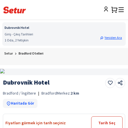
Dubrovnik Hotel
Giriş - Çıkış Tarihleri
Yeniden Ara
1 Oda, 2 Yetişkin
Setur
Bradford Otelleri
Dubrovnik Hotel
Bradford / İngiltere
|
Bradford
Merkez:
2
km
Haritada Gör
Fiyatları görmek için tarih seçiniz
Tarih Seç