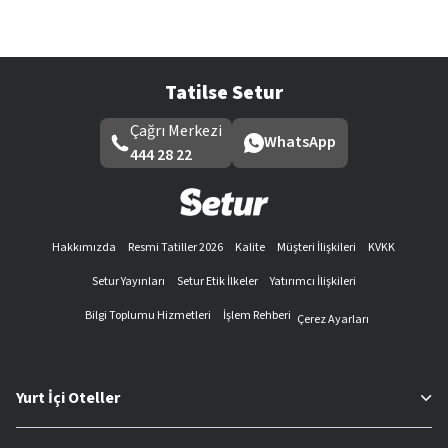
Tatilse Setur
Çağrı Merkezi
WhatsApp
444 28 22
Hakkımızda
Resmi Tatiller 2026
Kalite
Müşteri İlişkileri
KVKK
Setur Yayınları
Setur Etik İlkeler
Yatırımcı İlişkileri
Bilgi Toplumu Hizmetleri
İşlem Rehberi
Çerez Ayarları
Yurt İçi Oteller