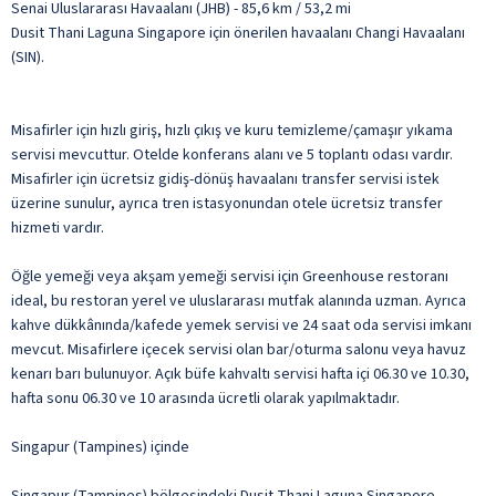
Senai Uluslararası Havaalanı (JHB) - 85,6 km / 53,2 mi
Dusit Thani Laguna Singapore için önerilen havaalanı Changi Havaalanı
(SIN).
Misafirler için hızlı giriş, hızlı çıkış ve kuru temizleme/çamaşır yıkama
servisi mevcuttur. Otelde konferans alanı ve 5 toplantı odası vardır.
Misafirler için ücretsiz gidiş-dönüş havaalanı transfer servisi istek
üzerine sunulur, ayrıca tren istasyonundan otele ücretsiz transfer
hizmeti vardır.
Öğle yemeği veya akşam yemeği servisi için Greenhouse restoranı
ideal, bu restoran yerel ve uluslararası mutfak alanında uzman. Ayrıca
kahve dükkânında/kafede yemek servisi ve 24 saat oda servisi imkanı
mevcut. Misafirlere içecek servisi olan bar/oturma salonu veya havuz
kenarı barı bulunuyor. Açık büfe kahvaltı servisi hafta içi 06.30 ve 10.30,
hafta sonu 06.30 ve 10 arasında ücretli olarak yapılmaktadır.
Singapur (Tampines) içinde
Singapur (Tampines) bölgesindeki Dusit Thani Laguna Singapore