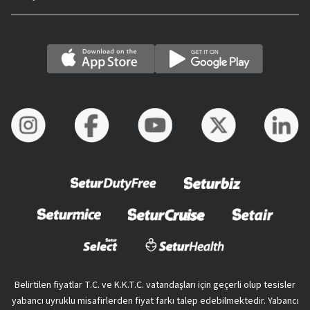
Belirtilen fiyatlar T.C. ve K.K.T.C. vatandaşları için geçerli olup tesisler
yabancı uyruklu misafirlerden fiyat farkı talep edebilmektedir. Yabancı