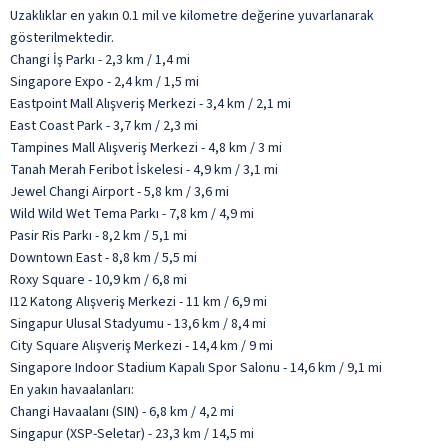
Uzaklıklar en yakın 0.1 mil ve kilometre değerine yuvarlanarak
gösterilmektedir.
Changi İş Parkı - 2,3 km / 1,4 mi
Singapore Expo - 2,4 km / 1,5 mi
Eastpoint Mall Alışveriş Merkezi - 3,4 km / 2,1 mi
East Coast Park - 3,7 km / 2,3 mi
Tampines Mall Alışveriş Merkezi - 4,8 km / 3 mi
Tanah Merah Feribot İskelesi - 4,9 km / 3,1 mi
Jewel Changi Airport - 5,8 km / 3,6 mi
Wild Wild Wet Tema Parkı - 7,8 km / 4,9 mi
Pasir Ris Parkı - 8,2 km / 5,1 mi
Downtown East - 8,8 km / 5,5 mi
Roxy Square - 10,9 km / 6,8 mi
I12 Katong Alışveriş Merkezi - 11 km / 6,9 mi
Singapur Ulusal Stadyumu - 13,6 km / 8,4 mi
City Square Alışveriş Merkezi - 14,4 km / 9 mi
Singapore Indoor Stadium Kapalı Spor Salonu - 14,6 km / 9,1 mi
En yakın havaalanları:
Changi Havaalanı (SIN) - 6,8 km / 4,2 mi
Singapur (XSP-Seletar) - 23,3 km / 14,5 mi