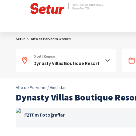
Setur Servis Turistik A.Ş.
Belge No: 728
Setur
Alto de Porvorim Otelleri
Otel / Konum
Alto de Porvorim / Hindistan
Dynasty Villas Boutique Reso
Tüm Fotoğraflar