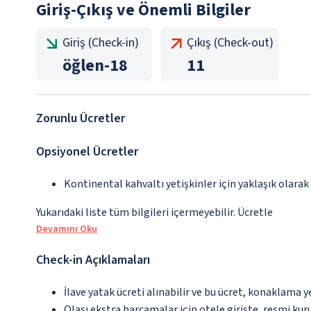
Giriş-Çıkış ve Önemli Bilgiler
Giriş (Check-in)
Çıkış (Check-out)
öğlen
-
18
11
Zorunlu Ücretler
Opsiyonel Ücretler
Kontinental kahvaltı yetişkinler için yaklaşık olarak
Yukarıdaki liste tüm bilgileri içermeyebilir. Ücretle
Devamını Oku
Check-in Açıklamaları
İlave yatak ücreti alınabilir ve bu ücret, konaklama y
Olası ekstra harcamalar için otele girişte, resmi kur