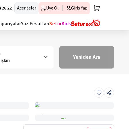
 28 22
Acenteler
Üye Ol
Giriş Yap
mpanyalar
Yaz Fırsatları
SeturKids
ı
Yeniden Ara
tişkin
Haritada Gör