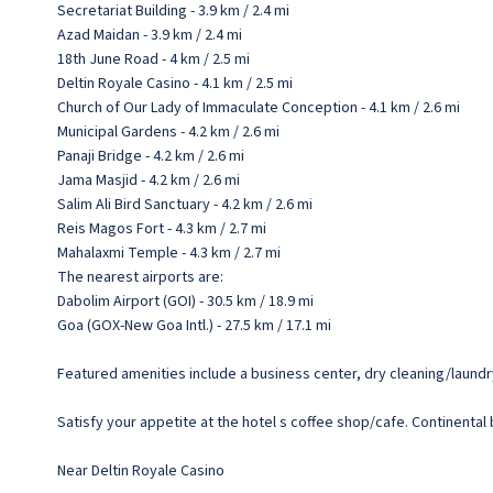
Secretariat Building - 3.9 km / 2.4 mi
Azad Maidan - 3.9 km / 2.4 mi
18th June Road - 4 km / 2.5 mi
Deltin Royale Casino - 4.1 km / 2.5 mi
Church of Our Lady of Immaculate Conception - 4.1 km / 2.6 mi
Municipal Gardens - 4.2 km / 2.6 mi
Panaji Bridge - 4.2 km / 2.6 mi
Jama Masjid - 4.2 km / 2.6 mi
Salim Ali Bird Sanctuary - 4.2 km / 2.6 mi
Reis Magos Fort - 4.3 km / 2.7 mi
Mahalaxmi Temple - 4.3 km / 2.7 mi
The nearest airports are:
Dabolim Airport (GOI) - 30.5 km / 18.9 mi
Goa (GOX-New Goa Intl.) - 27.5 km / 17.1 mi
Featured amenities include a business center, dry cleaning/laundr
Satisfy your appetite at the hotel s coffee shop/cafe. Continental 
Near Deltin Royale Casino