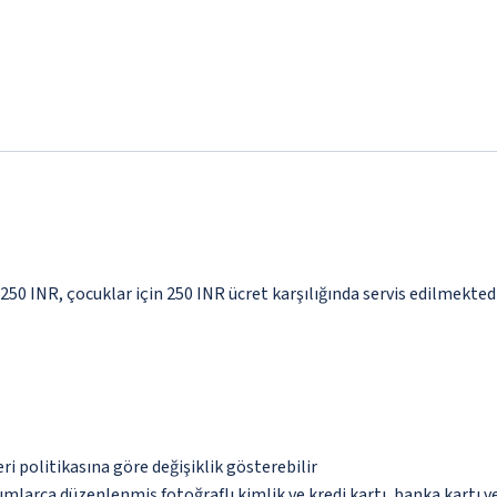
 250 INR, çocuklar için 250 INR ücret karşılığında servis edilmekted
eri politikasına göre değişiklik gösterebilir
umlarca düzenlenmiş fotoğraflı kimlik ve kredi kartı, banka kartı v