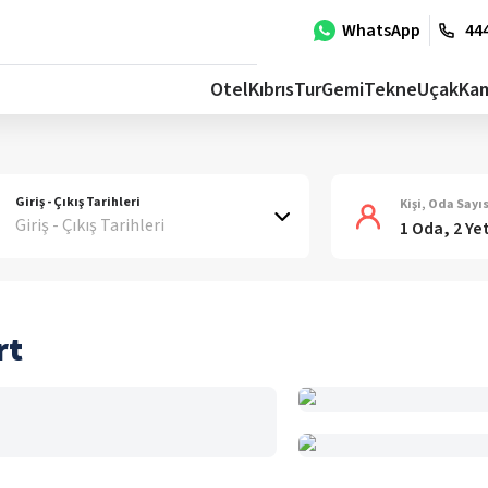
WhatsApp
444
Otel
Kıbrıs
Tur
Gemi
Tekne
Uçak
Ka
Giriş - Çıkış Tarihleri
Kişi, Oda Sayıs
Giriş - Çıkış Tarihleri
1 Oda, 2 Ye
rt