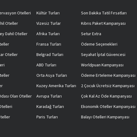
rvasyon Otelleri
Kültür Turları
Son Dakika Tatil Fırsatları
hil Oteller
Vizesiz Turlar
Kıbrıs Paket Kampanyası
ey Dahil Oteller
Afrika Turları
Setur Extra
teller
Fransa Turları
Ödeme Seçenekleri
ar Oteller
Belgrad Turları
Seyahat İptal Güvencesi
eri
ABD Turları
Worldpuan Kampanyası
teller
Orta Asya Turları
Ödeme Erteleme Kampanyası
er
Kuzey Amerika Turları
2 Çocuk Ücretsiz Kampanyası
 Odası Olan Oteller
Avrupa Turları
Çok Kal Az Öde Kampanyası
telleri
Karadağ Turları
Ekonomik Oteller Kampanyası
teller
Paris Turları
Balayı Otelleri Kampanyası