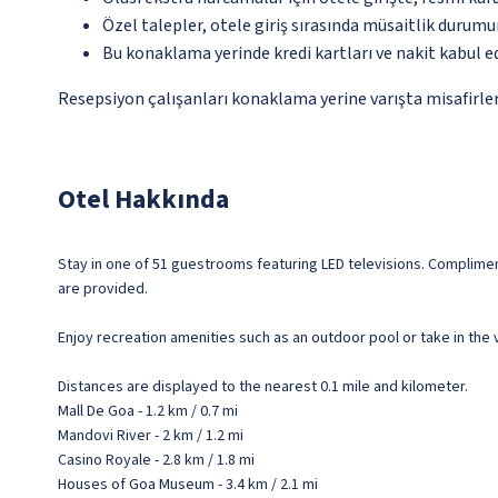
Özel talepler, otele giriş sırasında müsaitlik durumu
Bu konaklama yerinde kredi kartları ve nakit kabul 
Resepsiyon çalışanları konaklama yerine varışta misafirleri
Otel Hakkında
Stay in one of 51 guestrooms featuring LED televisions. Complime
are provided.
Enjoy recreation amenities such as an outdoor pool or take in the 
Distances are displayed to the nearest 0.1 mile and kilometer.
Mall De Goa - 1.2 km / 0.7 mi
Mandovi River - 2 km / 1.2 mi
Casino Royale - 2.8 km / 1.8 mi
Houses of Goa Museum - 3.4 km / 2.1 mi