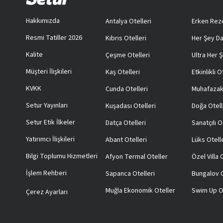
Hakkımızda
Antalya Otelleri
Erken Reze
Resmi Tatiller 2026
Kıbrıs Otelleri
Her Şey Da
Kalite
Çeşme Otelleri
Ultra Her Ş
Müşteri İlişkileri
Kaş Otelleri
Etkinlikli O
KVKK
Cunda Otelleri
Muhafazak
Setur Yayınları
Kuşadası Otelleri
Doğa Otell
Setur Etik İlkeler
Datça Otelleri
Sanatçılı O
Yatırımcı İlişkileri
Abant Otelleri
Lüks Otell
Bilgi Toplumu Hizmetleri
Afyon Termal Oteller
Özel Villa
İşlem Rehberi
Sapanca Otelleri
Bungalov O
Muğla Ekonomik Oteller
Swim Up O
Çerez Ayarları