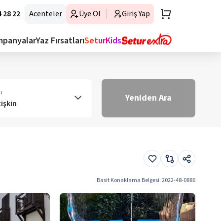
 28 22
Acenteler
Üye Ol
Giriş Yap
mpanyalar
Yaz Fırsatları
SeturKids
ı
Yeniden Ara
tişkin
Basit Konaklama Belgesi
:
2022-48-0886