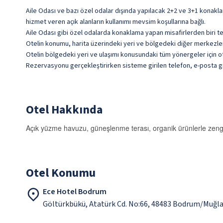
Aile Odası ve bazı özel odalar dışında yapılacak 2+2 ve 3+1 konakla
hizmet veren açık alanların kullanımı mevsim koşullarına bağlı.
Aile Odası gibi özel odalarda konaklama yapan misafirlerden biri te
Otelin konumu, harita üzerindeki yeri ve bölgedeki diğer merkezlere 
Otelin bölgedeki yeri ve ulaşımı konusundaki tüm yönergeler için ote
Rezervasyonu gerçekleştirirken sisteme girilen telefon, e-posta gib
Otel Hakkında
Açık yüzme havuzu, güneşlenme terası, organik ürünlerle zenginleş
Otel Konumu
Ece Hotel Bodrum
Göltürkbükü, Atatürk Cd. No:66, 48483 Bodrum/Muğl