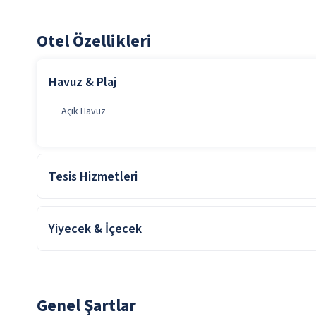
Otel Özellikleri
Havuz & Plaj
Açık Havuz
Tesis Hizmetleri
Genel Alan Wifi
Yiyecek & İçecek
Transfer Servisi
Açık Restoran
Taze Sıkılmış Meyve Suları
Genel Şartlar