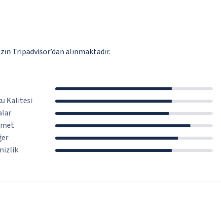
zın Tripadvisor’dan alınmaktadır.
u Kalitesi
lar
zmet
ğer
izlik