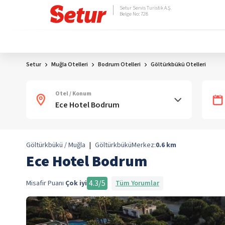
Setur Servis Turistik A.Ş.
Belge No: 728
Setur
Muğla Otelleri
Bodrum Otelleri
Göltürkbükü Otelleri
Otel / Konum
Göltürkbükü / Muğla
|
Göltürkbükü
Merkez:
0.6
km
Ece Hotel Bodrum
4.3
/5
Misafir Puanı
Çok iyi
Tüm Yorumlar