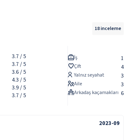
18
inceleme
3.7
/ 5
İş
1
3.7
/ 5
Çift
4
3.6
/ 5
Yalnız seyahat
3
4.3
/ 5
Aile
3
3.9
/ 5
Arkadaş kaçamakları
6
3.7
/ 5
2023-09