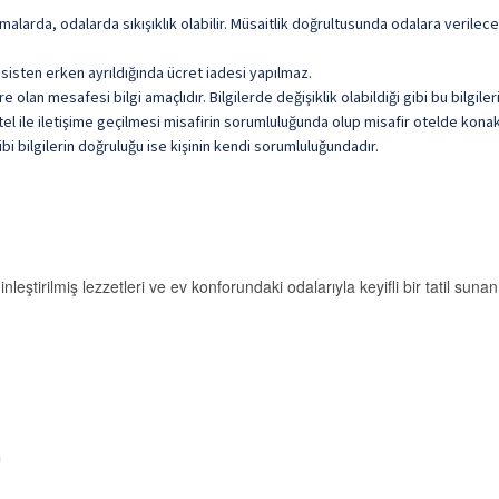
malarda, odalarda sıkışıklık olabilir. Müsaitlik doğrultusunda odalara verile
sisten erken ayrıldığında ücret iadesi yapılmaz.
olan mesafesi bilgi amaçlıdır. Bilgilerde değişiklik olabildiği gibi bu bilgil
l ile iletişime geçilmesi misafirin sorumluluğunda olup misafir otelde konakl
i bilgilerin doğruluğu ise kişinin kendi sorumluluğundadır.
tirilmiş lezzetleri ve ev konforundaki odalarıyla keyifli bir tatil sunan
a