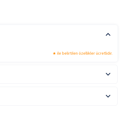
ile belirtilen özellikler ücretlidir.
Otopark
ile belirtilen özellikler ücretlidir.
Şişeli İçecekler
Yabancı Alkollü İçecek
ile belirtilen özellikler ücretlidir.