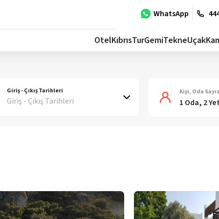
WhatsApp
444
Otel
Kıbrıs
Tur
Gemi
Tekne
Uçak
Ka
Giriş - Çıkış Tarihleri
Kişi, Oda Sayıs
Giriş - Çıkış Tarihleri
1 Oda, 2 Ye