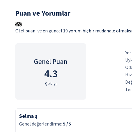
Puan ve Yorumlar
Otel puanı ve en güncel 10 yorum hiçbir müdahale olmaksı
Yer
Genel Puan
Uyk
Oda
4.3
Hi
De
Çok iyi
Tem
Selma ş
Genel değerlendirme:
5
/ 5