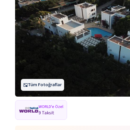
Tüm Fotoğraflar
WORLD'e Özel
9 Taksit