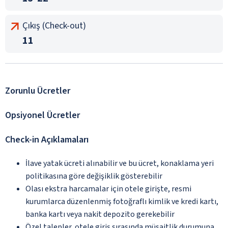
Çıkış (Check-out)
11
Zorunlu Ücretler
Opsiyonel Ücretler
Check-in Açıklamaları
İlave yatak ücreti alınabilir ve bu ücret, konaklama yeri
politikasına göre değişiklik gösterebilir
Olası ekstra harcamalar için otele girişte, resmi
kurumlarca düzenlenmiş fotoğraflı kimlik ve kredi kartı,
banka kartı veya nakit depozito gerekebilir
Özel talepler, otele giriş sırasında müsaitlik durumuna