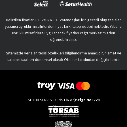
Belirtilen fiyatlar T.C. ve K.K.T.C. vatandaşları için geçerli olup tesisler
yabancı uyruklu misafirlerden fiyat farkı talep edebilmektedir. Yabancı
uyruklu misafirlere uygulanacak fiyatları çağrı merkezimizden
öğrenebilirsiniz.
Sitemizde yer alan tesis özellikleri bilgilendirme amaçlıdır, hizmet ve
kullanım saatleri dönemsel olarak Otel’ler tarafından değişitirilebilir.
SETUR SERVİS TURİSTİK A.Ş
Belge No: 728