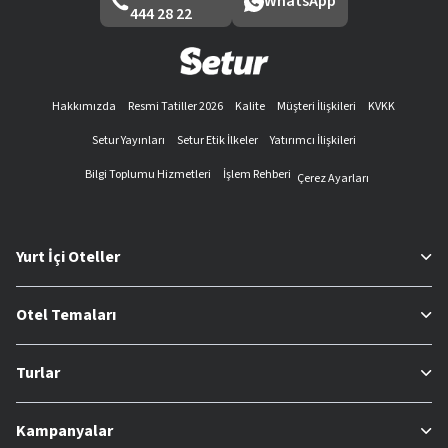
WhatsApp
444 28 22
Hakkımızda
Resmi Tatiller 2026
Kalite
Müşteri İlişkileri
KVKK
Setur Yayınları
Setur Etik İlkeler
Yatırımcı İlişkileri
Bilgi Toplumu Hizmetleri
İşlem Rehberi
Çerez Ayarları
Yurt İçi Oteller
Otel Temaları
Turlar
Kampanyalar