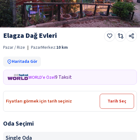
Elagza Dağ Evleri
Pazar / Rize
|
Pazar
Merkez:
10
km
Haritada Gör
9 Taksit
WORLD'e Özel
Fiyatları görmek için tarih seçiniz
Tarih Seç
Oda Seçimi
Single Oda