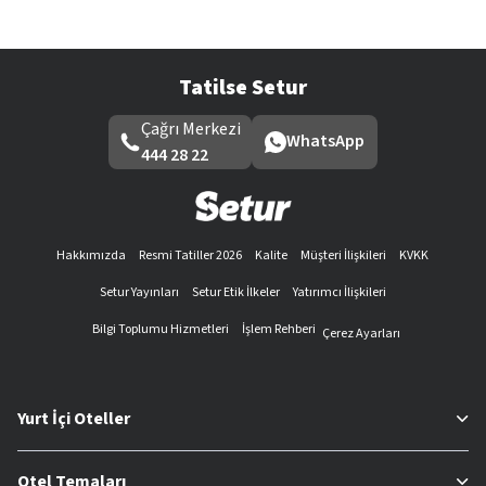
Tatilse Setur
Çağrı Merkezi
WhatsApp
444 28 22
Hakkımızda
Resmi Tatiller 2026
Kalite
Müşteri İlişkileri
KVKK
Setur Yayınları
Setur Etik İlkeler
Yatırımcı İlişkileri
Bilgi Toplumu Hizmetleri
İşlem Rehberi
Çerez Ayarları
Yurt İçi Oteller
Otel Temaları