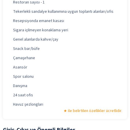
Restoran sayısı - 1
Tekerlekli sandalye kullanımına uygun toplantı alanları/ofis
Resepsiyonda emanet kasası
Sigara içilmeyen konaklama yeri
Genel alanlarda kahve/çay
Snack bar/büfe
Çamaşırhane
Asansör
Spor salonu
Danışma
24 saat ofis
Havuz şezlongları
ile belirtilen özellikler ücretlidir.
Giriş-Çıkış ve Önemli Bilgiler