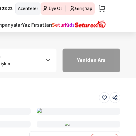
 28 22
Acenteler
Üye Ol
Giriş Yap
mpanyalar
Yaz Fırsatları
SeturKids
ı
Yeniden Ara
tişkin
Haritada Gör