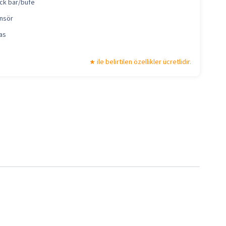
ck bar/büfe
nsör
as
ile belirtilen özellikler ücretlidir.