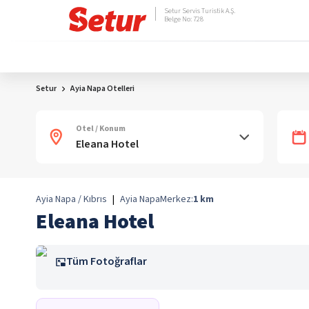
Setur Servis Turistik A.Ş.
Belge No: 728
Setur
Ayia Napa Otelleri
Otel / Konum
Ayia Napa / Kıbrıs
|
Ayia Napa
Merkez:
1
km
Eleana Hotel
Tüm Fotoğraflar