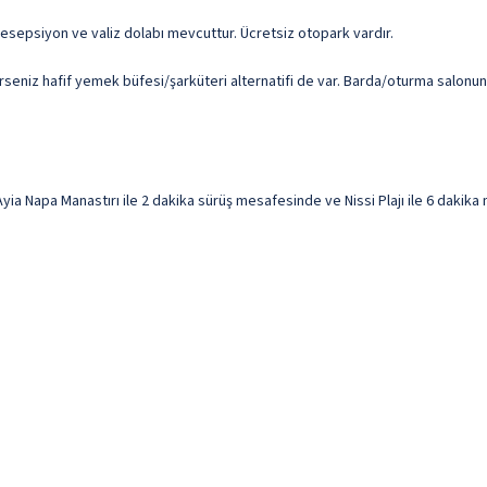
 resepsiyon ve valiz dolabı mevcuttur. Ücretsiz otopark vardır.
rseniz hafif yemek büfesi/şarküteri alternatifi de var. Barda/oturma salonun
ia Napa Manastırı ile 2 dakika sürüş mesafesinde ve Nissi Plajı ile 6 dakika 