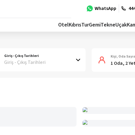
WhatsApp
444
Otel
Kıbrıs
Tur
Gemi
Tekne
Uçak
Ka
Giriş - Çıkış Tarihleri
Kişi, Oda Sayıs
Giriş - Çıkış Tarihleri
1 Oda, 2 Ye