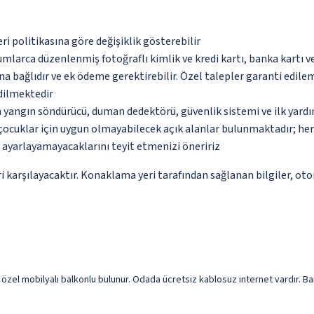
eri politikasına göre değişiklik gösterebilir
umlarca düzenlenmiş fotoğraflı kimlik ve kredi kartı, banka kartı v
na bağlıdır ve ek ödeme gerektirebilir. Özel talepler garanti edile
edilmektedir
a yangın söndürücü, duman dedektörü, güvenlik sistemi ve ilk yard
çocuklar için uygun olmayabilecek açık alanlar bulunmaktadır; he
p ayarlayamayacaklarını teyit etmenizi öneririz
 karşılayacaktır. Konaklama yeri tarafından sağlanan bilgiler, otoma
zel mobilyalı balkonlu bulunur. Odada ücretsiz kablosuz internet vardır. Ba