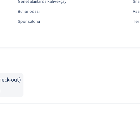
Genel alanlarda kahve/çay
Sna
Buhar odası
Asa
Spor salonu
Ter
Check-out)
n