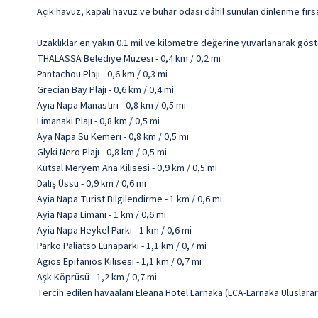
Açık havuz, kapalı havuz ve buhar odası dâhil sunulan dinlenme fırs
Uzaklıklar en yakın 0.1 mil ve kilometre değerine yuvarlanarak göst
THALASSA Belediye Müzesi - 0,4 km / 0,2 mi
Pantachou Plajı - 0,6 km / 0,3 mi
Grecian Bay Plajı - 0,6 km / 0,4 mi
Ayia Napa Manastırı - 0,8 km / 0,5 mi
Limanaki Plajı - 0,8 km / 0,5 mi
Aya Napa Su Kemeri - 0,8 km / 0,5 mi
Glyki Nero Plajı - 0,8 km / 0,5 mi
Kutsal Meryem Ana Kilisesi - 0,9 km / 0,5 mi
Dalış Üssü - 0,9 km / 0,6 mi
Ayia Napa Turist Bilgilendirme - 1 km / 0,6 mi
Ayia Napa Limanı - 1 km / 0,6 mi
Ayia Napa Heykel Parkı - 1 km / 0,6 mi
Parko Paliatso Lunaparkı - 1,1 km / 0,7 mi
Agios Epifanios Kilisesi - 1,1 km / 0,7 mi
Aşk Köprüsü - 1,2 km / 0,7 mi
Tercih edilen havaalanı Eleana Hotel Larnaka (LCA-Larnaka Uluslarar