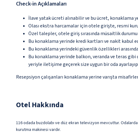
Check-in Açıklamaları
İlave yatak ücreti alınabilir ve bu ücret, konaklama y
Olası ekstra harcamalar için otele girişte, resmi kur
Özel talepler, otele giriş sırasında müsaitlik durumu
Bu konaklama yerinde kredi kartları ve nakit kabul 
Bu konaklama yerindeki güvenlik özellikleri arasınd
Bu konaklama yerinde balkon, veranda ve teras gibi 
yeriyle iletişime geçerek size uygun bir oda ayarlayı
Resepsiyon çalışanları konaklama yerine varışta misafirleri
Otel Hakkında
116 odada buzdolabı ve düz ekran televizyon mevcuttur. Odalarda ö
kurutma makinesi vardır.