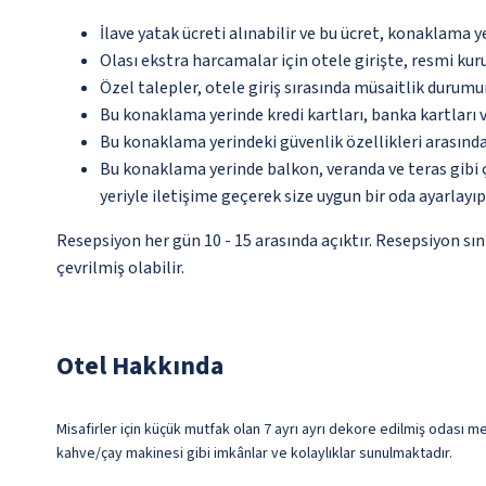
İlave yatak ücreti alınabilir ve bu ücret, konaklama y
Olası ekstra harcamalar için otele girişte, resmi kur
Özel talepler, otele giriş sırasında müsaitlik durumu
Bu konaklama yerinde kredi kartları, banka kartları 
Bu konaklama yerindeki güvenlik özellikleri arasınd
Bu konaklama yerinde balkon, veranda ve teras gibi 
yeriyle iletişime geçerek size uygun bir oda ayarlayı
Resepsiyon her gün 10 - 15 arasında açıktır. Resepsiyon sı
çevrilmiş olabilir.
Otel Hakkında
Misafirler için küçük mutfak olan 7 ayrı ayrı dekore edilmiş odası me
kahve/çay makinesi gibi imkânlar ve kolaylıklar sunulmaktadır.