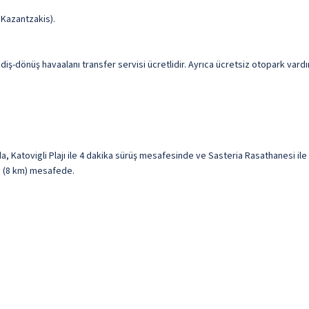
 Kazantzakis).
diş-dönüş havaalanı transfer servisi ücretlidir. Ayrıca ücretsiz otopark vardır
da, Katovigli Plajı ile 4 dakika sürüş mesafesinde ve Sasteria Rasathanesi il
mi (8 km) mesafede.