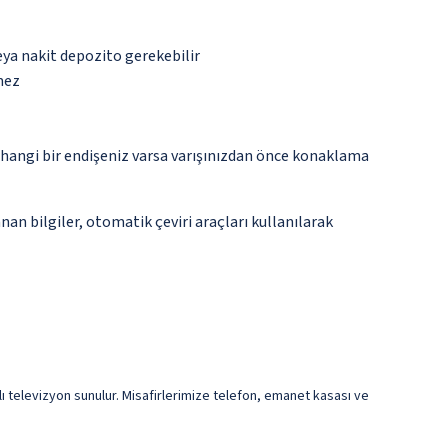
eya nakit depozito gerekebilir
mez
rhangi bir endişeniz varsa varışınızdan önce konaklama
an bilgiler, otomatik çeviri araçları kullanılarak
ıllı televizyon sunulur. Misafirlerimize telefon, emanet kasası ve