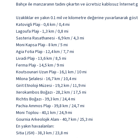
Bahçe ile manzaranın tadını çıkartın ve ücretsiz kablosuz İnternet g
Uzaklıklar en yakın 0.1 mil ve kilometre değerine yuvarlanarak göst
Katovigli Plajı - 0,6 km / 0,4 mi
Lagoufa Plajı - 1,3 km / 0,8 mi
Sasteria Rasathanesi - 6,9 km / 4,3 mi
Moni Kapsa Plajı - 8 km / 5 mi
Agia Fotia Plajı - 12,4 km / 7,7 mi
Livadi Plajı - 13,6 km / 8,5 mi
Ferma Plajı - 14,5 km / 9 mi
Koutsounari Uzun Plajı - 16,1 km / 10 mi
Milona Şelalesi - 16,7 km / 10,4 mi
Girit Etnoloji Müzesi - 19,2 km / 11,9 mi
Xerokambos Boğazı - 28,2 km / 17,5 mi
Richtis Boğazı - 39,3 km / 24,4 mi
Pachia Ammos Plajı - 39,8 km / 24,7 mi
Moni Toplou - 40,1 km / 24,9 mi
Gournia Arkeolojik Alanı - 40,7 km / 25,3 mi
En yakın havaalanları:
Sitia (JSH) - 38,3 km / 23,8 mi