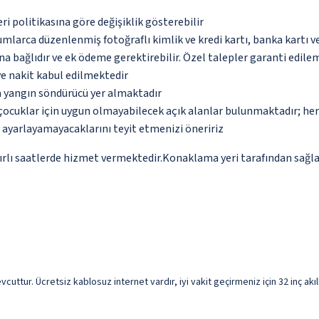
eri politikasına göre değişiklik gösterebilir
umlarca düzenlenmiş fotoğraflı kimlik ve kredi kartı, banka kartı v
na bağlıdır ve ek ödeme gerektirebilir. Özel talepler garanti edile
ve nakit kabul edilmektedir
a yangın söndürücü yer almaktadır
çocuklar için uygun olmayabilecek açık alanlar bulunmaktadır; he
p ayarlayamayacaklarını teyit etmenizi öneririz
nırlı saatlerde hizmet vermektedir.Konaklama yeri tarafından sağlan
vcuttur. Ücretsiz kablosuz internet vardır, iyi vakit geçirmeniz için 32 inç ak