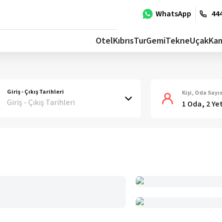
WhatsApp
444
Otel
Kıbrıs
Tur
Gemi
Tekne
Uçak
Ka
Giriş - Çıkış Tarihleri
Kişi, Oda Sayıs
Giriş - Çıkış Tarihleri
1 Oda, 2 Ye