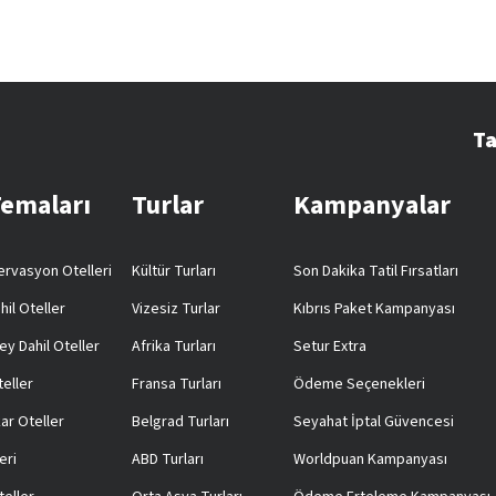
Ta
Temaları
Turlar
Kampanyalar
rvasyon Otelleri
Kültür Turları
Son Dakika Tatil Fırsatları
hil Oteller
Vizesiz Turlar
Kıbrıs Paket Kampanyası
ey Dahil Oteller
Afrika Turları
Setur Extra
teller
Fransa Turları
Ödeme Seçenekleri
ar Oteller
Belgrad Turları
Seyahat İptal Güvencesi
eri
ABD Turları
Worldpuan Kampanyası