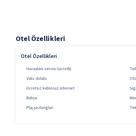
Otel Özellikleri
Otel Özellikleri
Havaalanı servisi (ücretli)
Tek
Valiz dolabı
Oto
Ücretsiz kablosuz internet
Sig
Bahçe
Mer
Plaj şezlongları
Tek