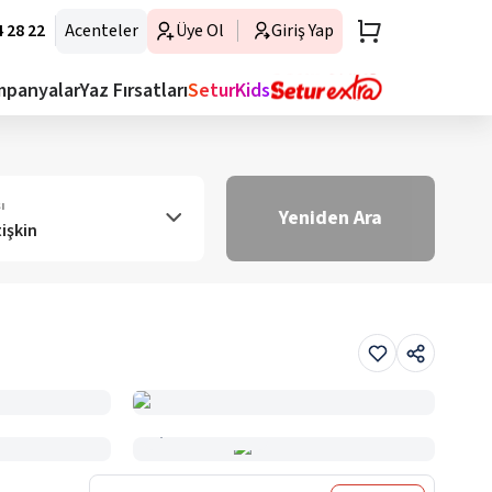
 28 22
Acenteler
Üye Ol
Giriş Yap
mpanyalar
Yaz Fırsatları
SeturKids
ı
Yeniden Ara
tişkin
Haritada Gör