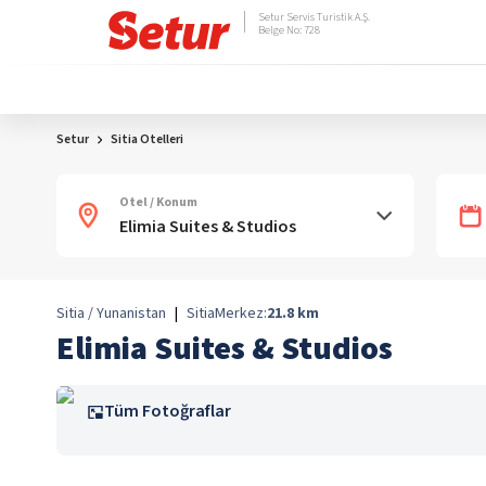
Setur Servis Turistik A.Ş.
Belge No: 728
Setur
Sitia Otelleri
Otel / Konum
Sitia / Yunanistan
|
Sitia
Merkez:
21.8
km
Elimia Suites & Studios
Tüm Fotoğraflar