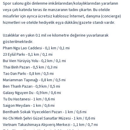
Spor salonu gibi dinlenme imkânlarından/kolaylıklarından yararlanın
veya çatı katında teras ile manzaranın tadını çıkartın. Bu otelde
misafirler için ayrıca ücretsiz kablosuz İnternet, danışma (concierge)
hizmetleri ve otelde hediyelik eşya dükkânı/gazete standı vardır.
Uzaklıklar en yakın 0.1 mil ve kilometre değerine yuvarlanarak
gösterilmektedir.
Pham Ngu Lao Caddesi - 0,1 km / 0,1 mi
23 Eylül Parkı - 0,1 km / 0,1 mi
Bui Vien Yürüyüş Yolu - 0,2 km / 0,1 mi
Thai Binh Pazarı - 0,5 km / 0,3 mi
Tao Dan Parkı - 0,8 km / 0,5 mi
Mariamman Tapınağı - 0,8 km / 0,5 mi
Ben Thanh Pazarı - 0,9 km / 0,5 mi
Galaxy Nguyen Du - 0,9 km / 0,6 mi
Tu Du Hastanesi - 1 km / 0,6 mi
Saigon Meydanı - 1 km / 0,6 mi
Benthanh Sokak Yiyecekleri Pazarı - 1 km / 0,6 mi
Ho Chi Minh Şehri Güzel Sanatlar Müzesi - 1 km / 0,6 mi
Vietnam Takashimaya Alışveriş Merkezi - 1,1 km / 0,7 mi