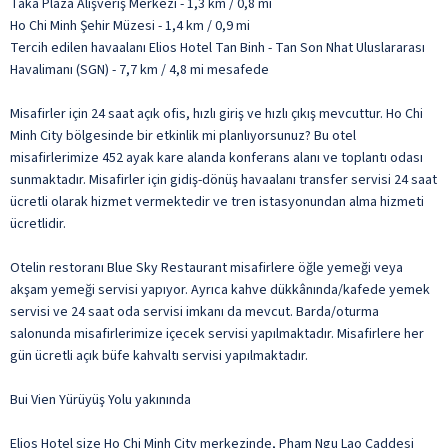
Taka Plaza Alışveriş Merkezi - 1,3 km / 0,8 mi
Ho Chi Minh Şehir Müzesi - 1,4 km / 0,9 mi
Tercih edilen havaalanı Elios Hotel Tan Binh - Tan Son Nhat Uluslararası
Havalimanı (SGN) - 7,7 km / 4,8 mi mesafede
Misafirler için 24 saat açık ofis, hızlı giriş ve hızlı çıkış mevcuttur. Ho Chi
Minh City bölgesinde bir etkinlik mi planlıyorsunuz? Bu otel
misafirlerimize 452 ayak kare alanda konferans alanı ve toplantı odası
sunmaktadır. Misafirler için gidiş-dönüş havaalanı transfer servisi 24 saat
ücretli olarak hizmet vermektedir ve tren istasyonundan alma hizmeti
ücretlidir.
Otelin restoranı Blue Sky Restaurant misafirlere öğle yemeği veya
akşam yemeği servisi yapıyor. Ayrıca kahve dükkânında/kafede yemek
servisi ve 24 saat oda servisi imkanı da mevcut. Barda/oturma
salonunda misafirlerimize içecek servisi yapılmaktadır. Misafirlere her
gün ücretli açık büfe kahvaltı servisi yapılmaktadır.
Bui Vien Yürüyüş Yolu yakınında
Elios Hotel size Ho Chi Minh City merkezinde, Pham Ngu Lao Caddesi