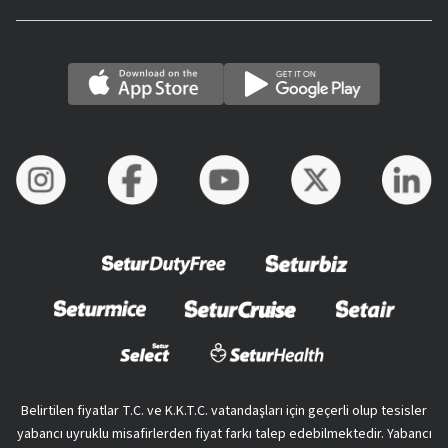
Belirtilen fiyatlar T.C. ve K.K.T.C. vatandaşları için geçerli olup tesisler
yabancı uyruklu misafirlerden fiyat farkı talep edebilmektedir. Yabancı