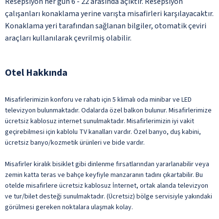
Resepsiyon her gün 6 - 22 arasında açıktır. Resepsiyon
çalışanları konaklama yerine varışta misafirleri karşılayacaktır.
Konaklama yeri tarafından sağlanan bilgiler, otomatik çeviri
araçları kullanılarak çevrilmiş olabilir.
Otel Hakkında
Misafirlerimizin konforu ve rahatı için 5 klimalı oda minibar ve LED
televizyon bulunmaktadır. Odalarda özel balkon bulunur. Misafirlerimize
ücretsiz kablosuz internet sunulmaktadır. Misafirlerimizin iyi vakit
geçirebilmesi için kablolu TV kanalları vardır. Özel banyo, duş kabini,
ücretsiz banyo/kozmetik ürünleri ve bide vardır.
Misafirler kiralık bisiklet gibi dinlenme fırsatlarından yararlanabilir veya
zemin katta teras ve bahçe keyfiyle manzaranın tadını çıkartabilir. Bu
otelde misafirlere ücretsiz kablosuz İnternet, ortak alanda televizyon
ve tur/bilet desteği sunulmaktadır. (Ücretsiz) bölge servisiyle yakındaki
görülmesi gereken noktalara ulaşmak kolay.