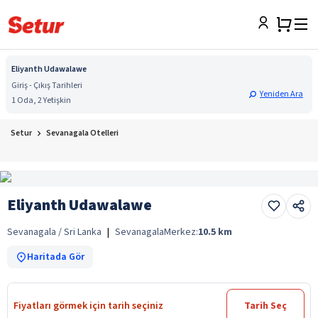
Eliyanth Udawalawe
Giriş - Çıkış Tarihleri
Yeniden Ara
1 Oda, 2 Yetişkin
Setur
Sevanagala Otelleri
Eliyanth Udawalawe
Sevanagala / Sri Lanka
|
Sevanagala
Merkez:
10.5
km
Haritada Gör
Fiyatları görmek için tarih seçiniz
Tarih Seç