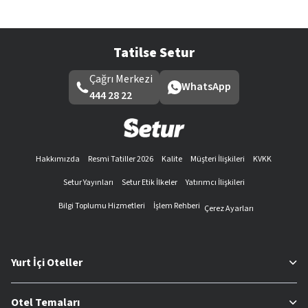
Tatilse Setur
Çağrı Merkezi
WhatsApp
444 28 22
Hakkımızda
Resmi Tatiller 2026
Kalite
Müşteri İlişkileri
KVKK
Setur Yayınları
Setur Etik İlkeler
Yatırımcı İlişkileri
Bilgi Toplumu Hizmetleri
İşlem Rehberi
Çerez Ayarları
Yurt İçi Oteller
Otel Temaları