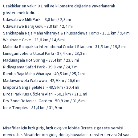
Uzaklıklar en yakın 0.1 mil ve kilometre değerine yuvarlanarak
gösterilmektedir.
Udawalawe Milli Parkı - 3,8 km / 2,3 mi
Udawalawe Baraj Gölü - 3,8 km / 2,4 mi
Sankhapala Raja Maha Viharaya & Phussadewa Tomb - 15,1 km / 9,4 mi
Waulpane Cave - 23,6 km / 14,6 mi
Mahinda Rajapaksa International Cricket Stadium - 31,5 km / 19,5 mi
Lunugamvehera Ulusal Parkı - 37,4 km / 23,3 mi
Madunagala Hot Spring - 38,4 km / 23,8 mi
Ridiyagama Safari Park - 39,8 km / 24,7 mi
Ramba Raja Maha Viharaya - 40,5 km / 25,2 mi
Maduwanwela Walawwa - 42,9 km / 26,6 mi
Ereporu Ganga Şelalesi - 48,9 km / 30,4 mi
Birds Park Kuş Gözlem Alanı - 50,1 km / 31,1 mi
Dry Zone Botanical Garden - 50,9 km / 31,6 mi
Nine Temples - 51,4 km / 31,9 mi
Misafirler için hızlı giriş, hızlı çıkış ve lobide ücretsiz gazete servisi
mevcuttur. Misafirler için gidiş-dönüş havaalanı transfer servisi 24 saat