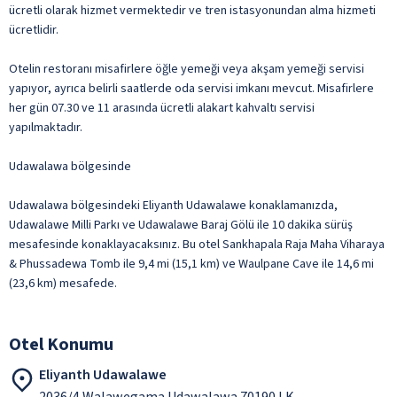
ücretli olarak hizmet vermektedir ve tren istasyonundan alma hizmeti
ücretlidir.
Otelin restoranı misafirlere öğle yemeği veya akşam yemeği servisi
yapıyor, ayrıca belirli saatlerde oda servisi imkanı mevcut. Misafirlere
her gün 07.30 ve 11 arasında ücretli alakart kahvaltı servisi
yapılmaktadır.
Udawalawa bölgesinde
Udawalawa bölgesindeki Eliyanth Udawalawe konaklamanızda,
Udawalawe Milli Parkı ve Udawalawe Baraj Gölü ile 10 dakika sürüş
mesafesinde konaklayacaksınız. Bu otel Sankhapala Raja Maha Viharaya
& Phussadewa Tomb ile 9,4 mi (15,1 km) ve Waulpane Cave ile 14,6 mi
(23,6 km) mesafede.
Otel Konumu
Eliyanth Udawalawe
2036/4 Walawegama Udawalawa 70190 LK