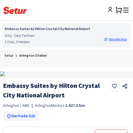
Embassy Suites by Hilton Crystal City National Airport
Giriş - Çıkış Tarihleri
Yeniden Ara
1 Oda, 2 Yetişkin
Setur
Arlington Otelleri
Embassy Suites by Hilton Crystal
City National Airport
Arlington / ABD
|
Arlington
Merkez:
1.927.6
km
Haritada Gör