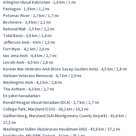
Arlington Ulusal Kabristanı - 1,6 km / 1 mi
Pentagon - 1,9 km / 1,2 mi
Potomac River - 2,7 km / 1,7 mi
Birchmere - 3,4 km / 2,1 mi
National Mall - 3,5 km / 2,2 mi
Tidal Basin - 3,8 km / 2,4 mi
Jefferson Anıtı - 4 km / 2,5 mi
Fort Myer - 4,1 km / 2,6 mi
Iwo Jima Anıtı - 4,4 km / 2,7 mi
Lincoln Anıtı - 4,5 km / 2,8 mi
Korean War Veterans Anıtı (Kore Savaşı Gazileri Anıtı) - 4,5 km / 2,8 mi
Vietnam Veterans Memorial - 4,7 km / 2,9 mi
Washington Anıtı - 4,2 km / 2,6 mi
The Anthem - 4,3 km / 2,7 mi
En yakın havaalanları:
Ronald Reagan Ulusal Havaalanı (DCA) - 2,7 km / 1,7 mi
College Park, Maryland (CGS) - 26,2 km / 16,3 mi
Gaithersburg, Maryland (GAI-Montgomery County Airpark) - 43,6 km /
27,1 mi
Washington Dulles Uluslararası Havalimanı (IAD) - 43,8 km / 27,2 mi
Fort Meade, MD (FME-Tipton) - 42 km / 26,1 mi