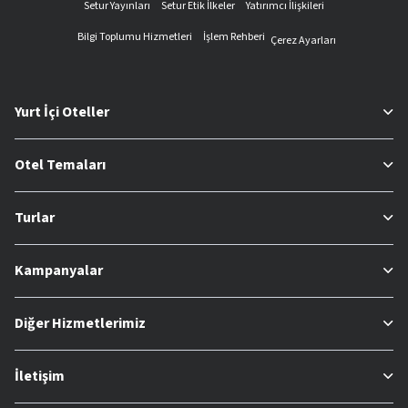
Setur Yayınları
Setur Etik İlkeler
Yatırımcı İlişkileri
Bilgi Toplumu Hizmetleri
İşlem Rehberi
Çerez Ayarları
Yurt İçi Oteller
Otel Temaları
Turlar
Kampanyalar
Diğer Hizmetlerimiz
İletişim