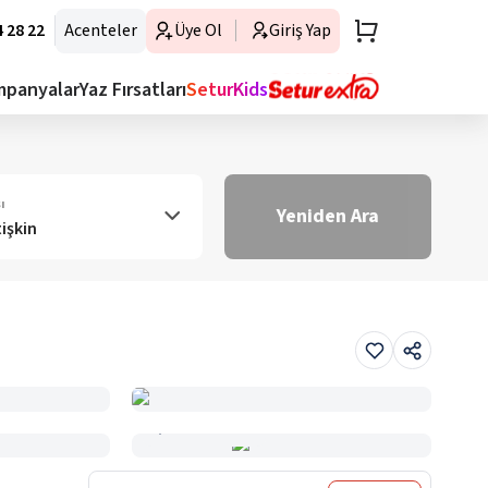
 28 22
Acenteler
Üye Ol
Giriş Yap
mpanyalar
Yaz Fırsatları
SeturKids
ı
Yeniden Ara
tişkin
Haritada Gör