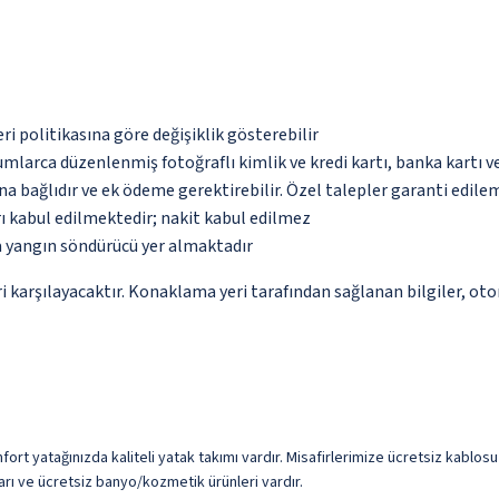
eri politikasına göre değişiklik gösterebilir
umlarca düzenlenmiş fotoğraflı kimlik ve kredi kartı, banka kartı v
na bağlıdır ve ek ödeme gerektirebilir. Özel talepler garanti edile
ı kabul edilmektedir; nakit kabul edilmez
a yangın söndürücü yer almaktadır
 karşılayacaktır. Konaklama yeri tarafından sağlanan bilgiler, otoma
fort yatağınızda kaliteli yatak takımı vardır. Misafirlerimize ücretsiz kablosuz
ları ve ücretsiz banyo/kozmetik ürünleri vardır.