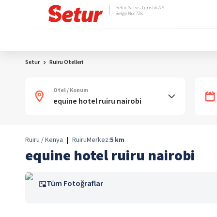
Setur Servis Turistik A.Ş.
Belge No: 728
Setur
Ruiru Otelleri
Otel / Konum
Ruiru / Kenya
|
Ruiru
Merkez:
5
km
equine hotel ruiru nairobi
Tüm Fotoğraflar