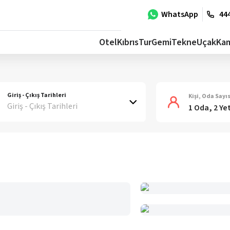
WhatsApp
444
Otel
Kıbrıs
Tur
Gemi
Tekne
Uçak
Ka
Giriş - Çıkış Tarihleri
Kişi, Oda Sayıs
Giriş - Çıkış Tarihleri
1 Oda, 2 Ye