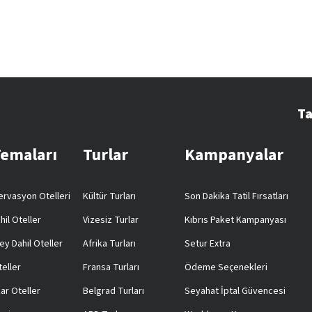
Ta
Temaları
Turlar
Kampanyalar
rvasyon Otelleri
Kültür Turları
Son Dakika Tatil Fırsatları
hil Oteller
Vizesiz Turlar
Kıbrıs Paket Kampanyası
ey Dahil Oteller
Afrika Turları
Setur Extra
teller
Fransa Turları
Ödeme Seçenekleri
ar Oteller
Belgrad Turları
Seyahat İptal Güvencesi