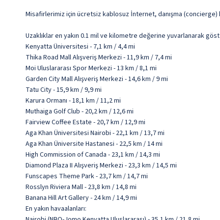
Misafirlerimiz için ücretsiz kablosuz İnternet, danışma (concierge)
Uzaklıklar en yakın 0.1 mil ve kilometre değerine yuvarlanarak göst
Kenyatta Üniversitesi - 7,1 km / 4,4 mi
Thika Road Mall Alışveriş Merkezi - 11,9 km / 7,4 mi
Moi Uluslararası Spor Merkezi - 13 km / 8,1 mi
Garden City Mall Alışveriş Merkezi - 14,6 km / 9 mi
Tatu City - 15,9 km / 9,9 mi
Karura Ormanı - 18,1 km / 11,2 mi
Muthaiga Golf Club - 20,2 km / 12,6 mi
Fairview Coffee Estate - 20,7 km / 12,9 mi
Aga Khan Üniversitesi Nairobi - 22,1 km / 13,7 mi
Aga Khan Üniversite Hastanesi - 22,5 km / 14 mi
High Commission of Canada - 23,1 km / 14,3 mi
Diamond Plaza II Alışveriş Merkezi - 23,3 km / 14,5 mi
Funscapes Theme Park - 23,7 km / 14,7 mi
Rosslyn Riviera Mall - 23,8 km / 14,8 mi
Banana Hill Art Gallery - 24 km / 14,9 mi
En yakın havaalanları:
Nairobi (NBO-Jomo Kenyatta Uluslararası) - 35,1 km / 21,8 mi