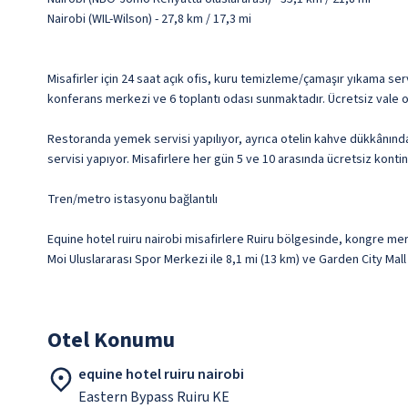
Nairobi (WIL-Wilson) - 27,8 km / 17,3 mi
Misafirler için 24 saat açık ofis, kuru temizleme/çamaşır yıkama se
konferans merkezi ve 6 toplantı odası sunmaktadır. Ücretsiz vale o
Restoranda yemek servisi yapılıyor, ayrıca otelin kahve dükkânında
servisi yapıyor. Misafirlere her gün 5 ve 10 arasında ücretsiz kontin
Tren/metro istasyonu bağlantılı
Equine hotel ruiru nairobi misafirlere Ruiru bölgesinde, kongre mer
Moi Uluslararası Spor Merkezi ile 8,1 mi (13 km) ve Garden City Mall
Otel Konumu
equine hotel ruiru nairobi
Eastern Bypass Ruiru KE