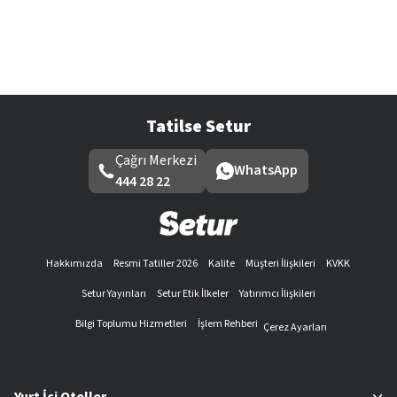
Tatilse Setur
Çağrı Merkezi
WhatsApp
444 28 22
Hakkımızda
Resmi Tatiller 2026
Kalite
Müşteri İlişkileri
KVKK
Setur Yayınları
Setur Etik İlkeler
Yatırımcı İlişkileri
Bilgi Toplumu Hizmetleri
İşlem Rehberi
Çerez Ayarları
Yurt İçi Oteller