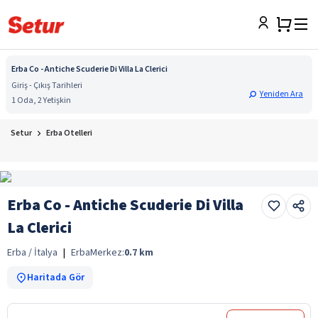
Erba Co - Antiche Scuderie Di Villa La Clerici
Giriş - Çıkış Tarihleri
Yeniden Ara
1 Oda, 2 Yetişkin
Setur
Erba Otelleri
Erba Co - Antiche Scuderie Di Villa
La Clerici
Erba / İtalya
|
Erba
Merkez:
0.7
km
Haritada Gör