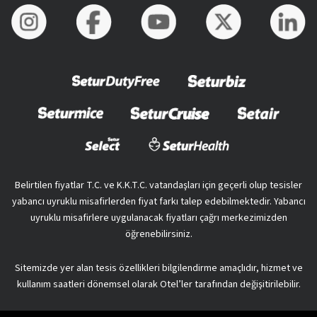
Belirtilen fiyatlar T.C. ve K.K.T.C. vatandaşları için geçerli olup tesisler
yabancı uyruklu misafirlerden fiyat farkı talep edebilmektedir. Yabancı
uyruklu misafirlere uygulanacak fiyatları çağrı merkezimizden
öğrenebilirsiniz.
Sitemizde yer alan tesis özellikleri bilgilendirme amaçlıdır, hizmet ve
kullanım saatleri dönemsel olarak Otel’ler tarafından değişitirilebilir.