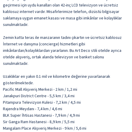
geçirmesi için uydu kanalları olan 42-inç LCD televizyon ve ücretsiz
kablosuz internet vardır. Misafirlerimize telefon, dizüstü bilgisayar
saklamaya uygun emanet kasası ve masa gibi imkânlar ve kolaylıklar
sunulmaktadır.
Zemin katta teras ile manzaranın tadını çıkartın ve ücretsiz kablosuz
İnternet ve danışma (concierge) hizmetleri gibi
imkânlardan/kolaylıklardan yararlanın. Bu Art Deco stili otelde ayrıca
otelde alışveriş, ortak alanda televizyon ve banket salonu
sunulmaktadır.
Uzaklıklar en yakın 0.1 mil ve kilometre değerine yuvarlanarak
gösterilmektedir.
Pacific Mall Alışveriş Merkezi - 2 km / 1,2 mi
Janakpuri District Centre - 5,5 km / 3,4 mi
Pitampura Televizyon Kulesi - 7,2 km / 4,5 mi
Rajendra Meydanı - 7,4 km / 4,6 mi
BLK Super İhtisas Hastanesi - 7,9 km / 4,9 mi
Sir Ganga Ram Hastanesi - 8,9 km / 5,5 mi
Mangalam Place Alışveriş Merkezi - 9 km / 5,6 mi