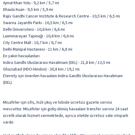
Ajmal Khan Yolu - 9,2 km / 5,7 mi
Dhaula Kuan - 9,5 km / 5,9 mi
Rajiv Gandhi Cancer Institute & Research Centre - 10,5 km / 6,5 mi
Swarna Jayanthi Parkı - 10,5 km / 6,5 mi
Delhi Üniversitesi - 10,6 km / 6,6 mi
Laxminarayan Tapınağı - 10,6 km / 6,6 mi
City Centre Mall - 10,7 km / 6,7 mi
Delhi Manipal Hastanesi - 11 km / 6,8 mi
En yakın havaalanları:
Indira Gandhi Uluslararası Havalimanı (DEL) - 21,8 km / 13,5 mi
Ghaziabad (HDO-Hindon) - 30,8 km / 19,1 mi
Eternity için önerilen havaalanı Indira Gandhi Uluslararası Havalimanı
(DEL).
Misafirler için ofis, hızlı çıkış ve lobide ücretsiz gazete servisi
mevcuttur. Misafirler için gidiş-dönüş havaalanı transfer servisi 24 saat
ücretli olarak hizmet vermektedir, ayrıca otelde ücretsiz vale otopark
vardır.