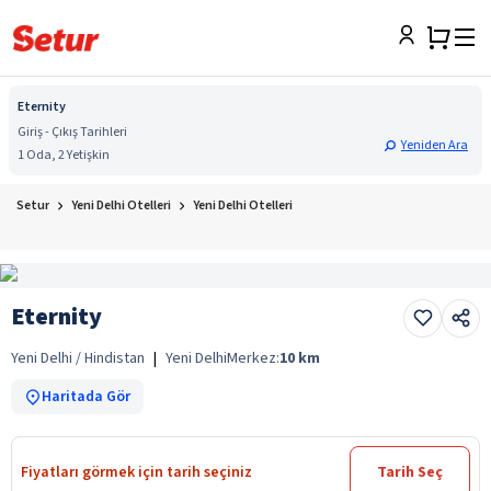
Eternity
Giriş - Çıkış Tarihleri
Yeniden Ara
1 Oda, 2 Yetişkin
Setur
Yeni Delhi Otelleri
Yeni Delhi Otelleri
Eternity
Yeni Delhi / Hindistan
|
Yeni Delhi
Merkez:
10
km
Haritada Gör
Fiyatları görmek için tarih seçiniz
Tarih Seç