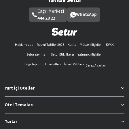
Tatilse Setur
Çağrı Merkezi
WhatsApp
444 28 22
Hakkımızda
Resmi Tatiller 2026
Kalite
Müşteri İlişkileri
KVKK
Setur Yayınları
Setur Etik İlkeler
Yatırımcı İlişkileri
Bilgi Toplumu Hizmetleri
İşlem Rehberi
Çerez Ayarları
Yurt İçi Oteller
Otel Temaları
Turlar