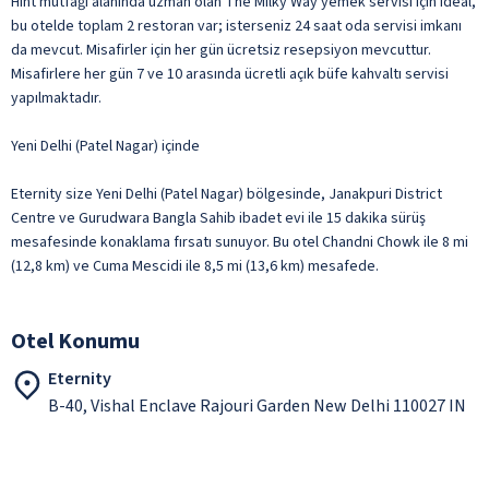
Hint mutfağı alanında uzman olan The Milky Way yemek servisi için ideal,
bu otelde toplam 2 restoran var; isterseniz 24 saat oda servisi imkanı
da mevcut. Misafirler için her gün ücretsiz resepsiyon mevcuttur.
Misafirlere her gün 7 ve 10 arasında ücretli açık büfe kahvaltı servisi
yapılmaktadır.
Yeni Delhi (Patel Nagar) içinde
Eternity size Yeni Delhi (Patel Nagar) bölgesinde, Janakpuri District
Centre ve Gurudwara Bangla Sahib ibadet evi ile 15 dakika sürüş
mesafesinde konaklama fırsatı sunuyor. Bu otel Chandni Chowk ile 8 mi
(12,8 km) ve Cuma Mescidi ile 8,5 mi (13,6 km) mesafede.
Otel Konumu
Eternity
B-40, Vishal Enclave Rajouri Garden New Delhi 110027 IN