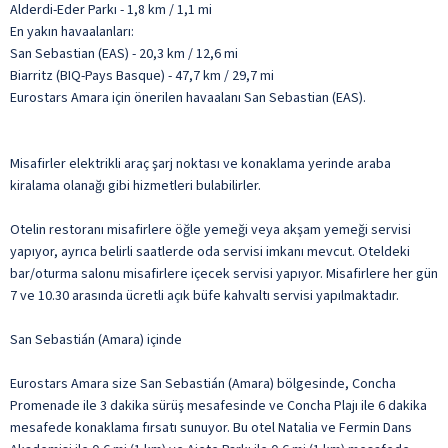
Alderdi-Eder Parkı - 1,8 km / 1,1 mi
En yakın havaalanları:
San Sebastian (EAS) - 20,3 km / 12,6 mi
Biarritz (BIQ-Pays Basque) - 47,7 km / 29,7 mi
Eurostars Amara için önerilen havaalanı San Sebastian (EAS).
Misafirler elektrikli araç şarj noktası ve konaklama yerinde araba
kiralama olanağı gibi hizmetleri bulabilirler.
Otelin restoranı misafirlere öğle yemeği veya akşam yemeği servisi
yapıyor, ayrıca belirli saatlerde oda servisi imkanı mevcut. Oteldeki
bar/oturma salonu misafirlere içecek servisi yapıyor. Misafirlere her gün
7 ve 10.30 arasında ücretli açık büfe kahvaltı servisi yapılmaktadır.
San Sebastián (Amara) içinde
Eurostars Amara size San Sebastián (Amara) bölgesinde, Concha
Promenade ile 3 dakika sürüş mesafesinde ve Concha Plajı ile 6 dakika
mesafede konaklama fırsatı sunuyor. Bu otel Natalia ve Fermin Dans