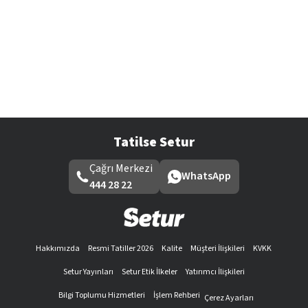
Tatilse Setur
Çağrı Merkezi
WhatsApp
444 28 22
Hakkımızda
Resmi Tatiller 2026
Kalite
Müşteri İlişkileri
KVKK
Setur Yayınları
Setur Etik İlkeler
Yatırımcı İlişkileri
Bilgi Toplumu Hizmetleri
İşlem Rehberi
Çerez Ayarları