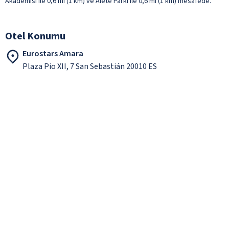
Akademisi ile 0,6 mi (1 km) ve Aiete Parkı ile 0,6 mi (1 km) mesafede.
Otel Konumu
Eurostars Amara
Plaza Pio XII, 7 San Sebastián 20010 ES