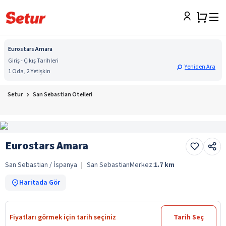
Eurostars Amara
Giriş - Çıkış Tarihleri
Yeniden Ara
1 Oda, 2 Yetişkin
Setur
San Sebastian Otelleri
Eurostars Amara
San Sebastian / İspanya
|
San Sebastian
Merkez:
1.7
km
Haritada Gör
Fiyatları görmek için tarih seçiniz
Tarih Seç